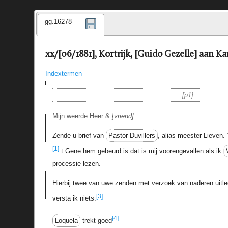
gg.16278
xx/[06/1881], Kortrijk, [Guido Gezelle] aan K
Indextermen
p1
Mijn weerde Heer &
vriend
Zende u brief van
Pastor Duvillers
, alias meester Lieven. ‘
[1]
t Gene hem gebeurd is dat is mij voorengevallen als ik
processie lezen.
Hierbij twee van uwe zenden met verzoek van naderen uitl
[3]
versta ik niets.
[4]
Loquela
trekt goed