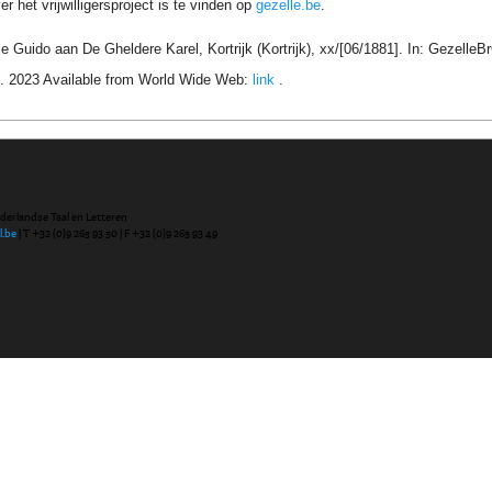
r het vrijwilligersproject is te vinden op
gezelle.be
.
e Guido aan De Gheldere Karel, Kortrijk (Kortrijk), xx/[06/1881]. In: Gezelle
. 2023 Available from World Wide Web:
link
.
ederlandse Taal en Letteren
l.be
| T +32 (0)9 265 93 50 | F +32 (0)9 265 93 49