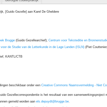
Gevolgde codeerpraktijk
rijk, [Guido Gezelle] aan Karel De Gheldere
eek Brugge
(Guido Gezellearchief);
Centrum voor Teksteditie en Bronnenstudi
t voor de Studie van de Letterkunde in de Lage Landen (ISLN)
(Piet Couttenie
hief, KANTL/CTB
dingen beschikbaar onder een
Creative Commons Naamsvermelding - Niet C
uido Gezellecorrespondentie is het resultaat van een samenwerkingsproject me
unnen gemeld worden aan
els.depuydt@brugge.be
.