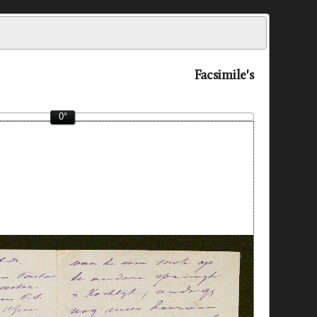
Facsimile's
0°