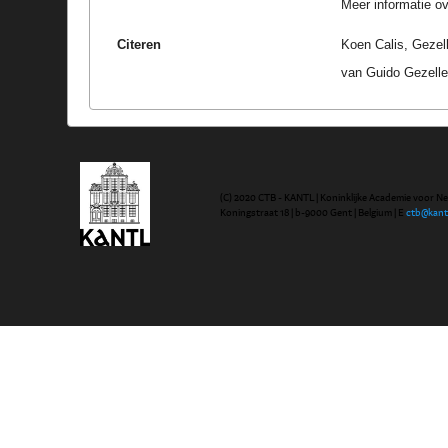
Meer informatie ove
Citeren
Koen Calis, Gezell
van Guido Gezelle
(C) 2020 CTB - KANTL | Koninklijke Academie voor N
Koningstraat 18 | b-9000 Gent | Belgium | E
ctb@kant