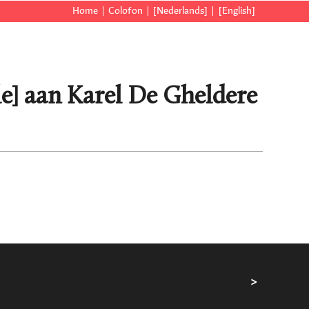
Home
Colofon
[Nederlands]
[English]
le] aan Karel De Gheldere
>