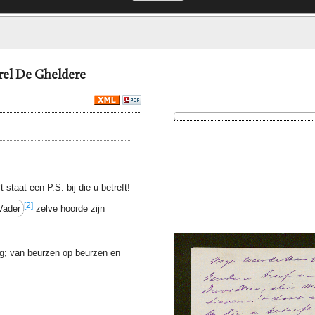
arel De Gheldere
t staat een P.S. bij die u betreft!
[2]
Vader
zelve hoorde zijn
eg; van beurzen op beurzen en