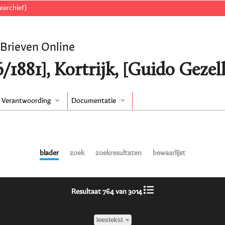
earchief)
 Brieven Online
/1881], Kortrijk, [Guido Gezel
Verantwoording
Documentatie
blader
zoek
zoekresultaten
bewaarlijst
Resultaat 764 van 3014
leestekst