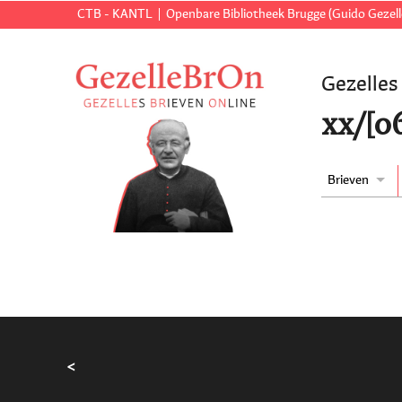
CTB - KANTL
Openbare Bibliotheek Brugge (Guido Gezell
Gezelles
xx/[06
Brieven
<