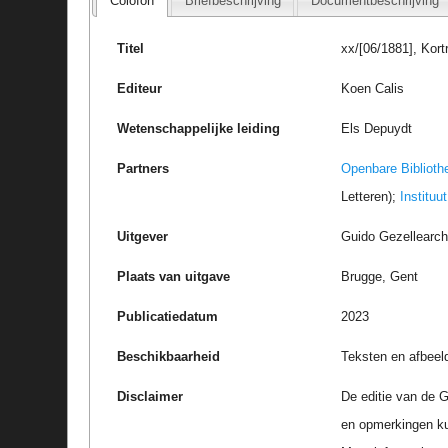
Colofon
Briefbeschrijving
Documentbeschrijving
Titel
xx/[06/1881], Kort
Editeur
Koen Calis
Wetenschappelijke leiding
Els Depuydt
Partners
Openbare Biblioth
Letteren);
Instituu
Uitgever
Guido Gezellearc
Plaats van uitgave
Brugge, Gent
Publicatiedatum
2023
Beschikbaarheid
Teksten en afbeel
Disclaimer
De editie van de G
en opmerkingen k