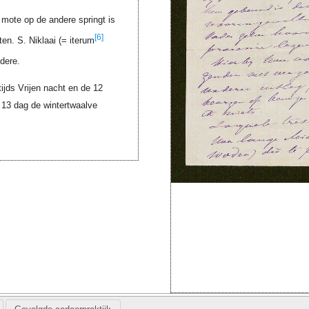
mote op de andere springt is
[6]
ten. S. Niklaai (= iterum
dere.
jds Vrijen nacht en de 12
 13 dag de wintertwaalve