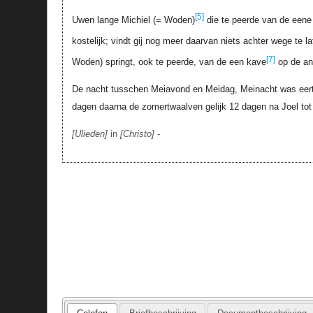
[5]
Uwen lange Michiel (= Woden)
die te peerde van de eene 
kostelijk; vindt gij nog meer daarvan niets achter wege te la
[7]
Woden) springt, ook te peerde, van de een kave
op de an
De nacht tusschen Meiavond en Meidag, Meinacht was eerti
dagen daarna de zomertwaalven gelijk 12 dagen na Joel tot
Ulieden
in
Christo
-