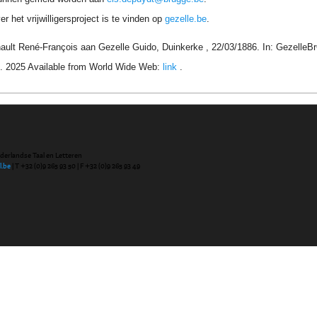
r het vrijwilligersproject is te vinden op
gezelle.be
.
ault René-François aan Gezelle Guido, Duinkerke , 22/03/1886. In: GezelleBr
. 2025 Available from World Wide Web:
link
.
ederlandse Taal en Letteren
l.be
| T +32 (0)9 265 93 50 | F +32 (0)9 265 93 49