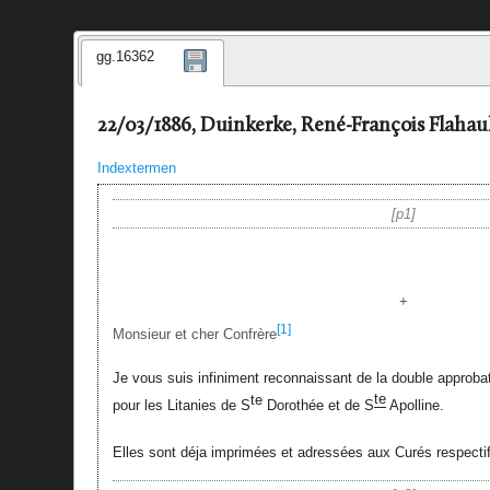
gg.16362
22/03/1886, Duinkerke, René-François Flahaul
Indextermen
p1
+
[1]
Monsieur et cher Confrère
Je vous suis infiniment reconnaissant de la double approb
te
te
pour les Litanies de S
Dorothée et de S
Apolline.
Elles sont déja imprimées et adressées aux Curés respectif