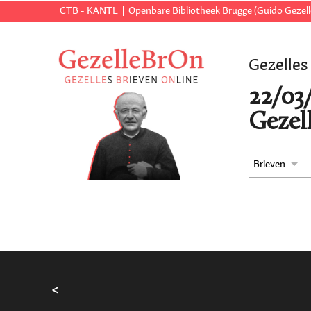
CTB - KANTL
Openbare Bibliotheek Brugge (Guido Gezell
Gezelles
22/03
Gezell
Brieven
<