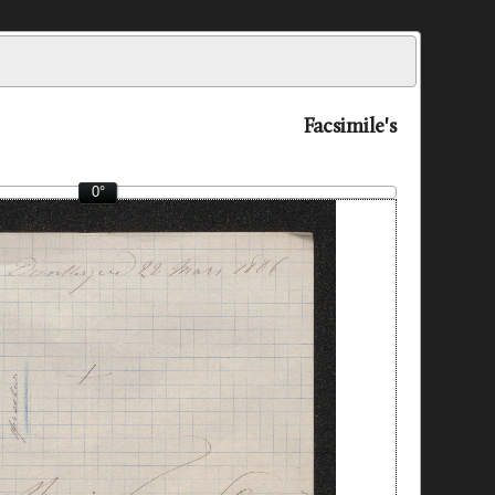
Facsimile's
0°