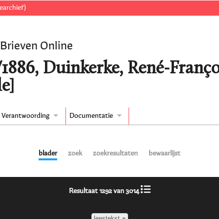
earchief)
 Brieven Online
/1886, Duinkerke, René-Franço
e]
Verantwoording
Documentatie
blader
zoek
zoekresultaten
bewaarlijst
Resultaat 1292 van 3014
leestekst