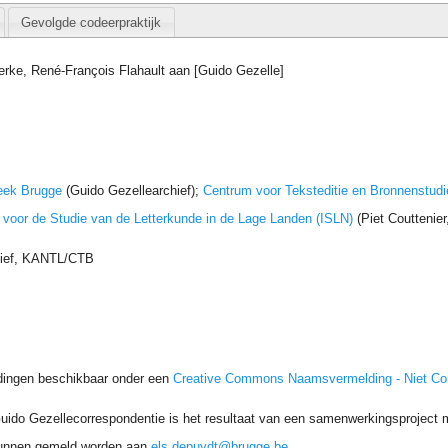
Gevolgde codeerpraktijk
erke, René-François Flahault aan [Guido Gezelle]
eek Brugge
(Guido Gezellearchief);
Centrum voor Teksteditie en Bronnenstudi
t voor de Studie van de Letterkunde in de Lage Landen (ISLN)
(Piet Couttenie
hief, KANTL/CTB
dingen beschikbaar onder een
Creative Commons Naamsvermelding - Niet C
uido Gezellecorrespondentie is het resultaat van een samenwerkingsproject me
unnen gemeld worden aan
els.depuydt@brugge.be
.