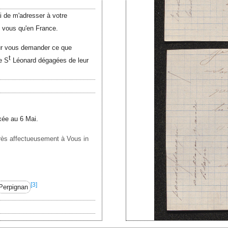
 de m'adresser à votre
z vous qu'en France.
our vous demander ce que
t
e S
Léonard dégagées de leur
xée au 6 Mai.
très affectueusement à Vous in
[3]
Perpignan