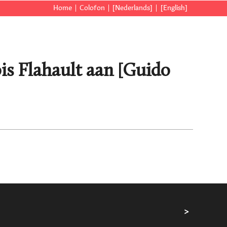
Home
Colofon
[Nederlands]
[English]
is Flahault aan [Guido
>