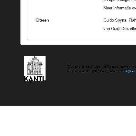
Meer informatie ove
Citeren
Guido Spyns, Flah
van Guido Gezelle
(C) 2020 CTB - KANTL | Koninklijke Academie voor N
Koningstraat 18 | b-9000 Gent | Belgium | E
ctb@kant