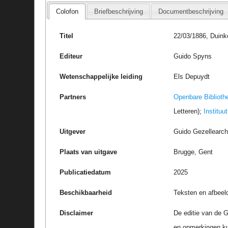
Colofon
Briefbeschrijving
Documentbeschrijving
Titel
22/03/1886, Duink
Editeur
Guido Spyns
Wetenschappelijke leiding
Els Depuydt
Partners
Openbare Biblioth
Letteren);
Instituu
Uitgever
Guido Gezellearc
Plaats van uitgave
Brugge, Gent
Publicatiedatum
2025
Beschikbaarheid
Teksten en afbeel
Disclaimer
De editie van de G
en opmerkingen k