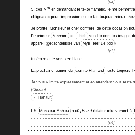
p2
rs
Si ces M
en demandant le texte flamand, je me permettrai
obligeance pour l'impression qui se fait toujours mieux che
Je profite, Monsieur et cher confrère, de cette occasion p
l'imprimeur
Minnaert
de
Thielt
vend le cent les images d
appareil (gedachtenisse van
Myn Heer De boo
)
p3
funéraire et le verso en blanc.
La prochaine réunion du
Comité Flamand
reste toujours fi
Je vous y invite expressement et en attendant vous reste 
Christo
R. Flahault
PS
Monsieur Mahieu
a dû
Vous
éclairer relativement à
p4