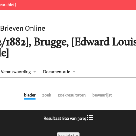
earchief)
 Brieven Online
2/1882], Brugge, [Edward Louis
e]
Verantwoording
Documentatie
blader
zoek
zoekresultaten
bewaarlijst
Resultaat 822 van 3014
leestekst