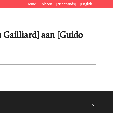
Home
Colofon
[Nederlands]
[English]
 Gailliard] aan [Guido
>