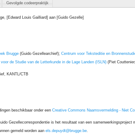
Gevolgde codeerpraktijk
ge, [Edward Louis Gailliard] aan [Guido Gezelle]
eek Brugge
(Guido Gezellearchief);
Centrum voor Teksteditie en Bronnenstudi
t voor de Studie van de Letterkunde in de Lage Landen (ISLN)
(Piet Couttenie
hief, KANTL/CTB
dingen beschikbaar onder een
Creative Commons Naamsvermelding - Niet C
uido Gezellecorrespondentie is het resultaat van een samenwerkingsproject me
unnen gemeld worden aan
els.depuydt@brugge.be
.