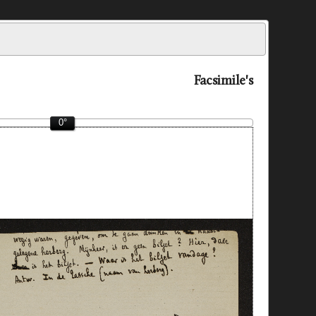
Facsimile's
0°