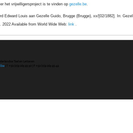
r het vrijwilligersproject is te vinden op
gezelle.be
.
iard Edward Louis aan Gezelle Guido, Brugge (Brugge), xx/[02/1882]. In: Geze
. 2022 Available from World Wide Web:
link
.
ederlandse Taal en Letteren
l.be
| T +32 (0)9 265 93 50 | F +32 (0)9 265 93 49