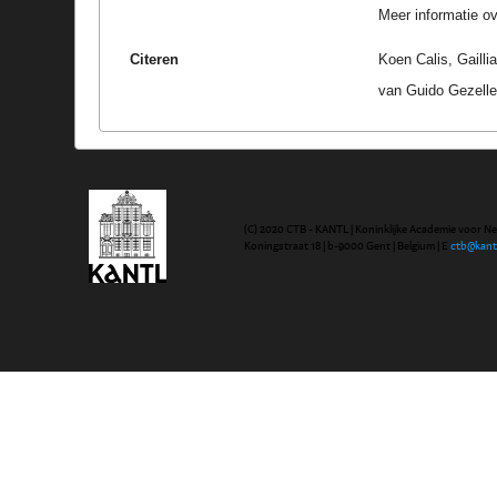
Meer informatie ove
Citeren
Koen Calis, Gaill
van Guido Gezelle
(C) 2020 CTB - KANTL | Koninklijke Academie voor N
Koningstraat 18 | b-9000 Gent | Belgium | E
ctb@kant