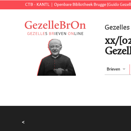
CTB - KANTL
Openbare Bibliotheek Brugge (Guido Gezell
Gezelles
xx/[0
Gezell
Brieven
<