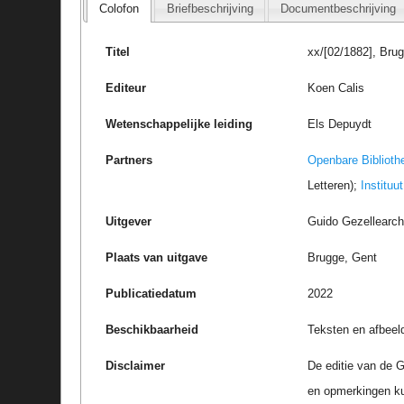
Colofon
Briefbeschrijving
Documentbeschrijving
Titel
xx/[02/1882], Brug
Editeur
Koen Calis
Wetenschappelijke leiding
Els Depuydt
Partners
Openbare Biblioth
Letteren);
Instituu
Uitgever
Guido Gezellearc
Plaats van uitgave
Brugge, Gent
Publicatiedatum
2022
Beschikbaarheid
Teksten en afbeel
Disclaimer
De editie van de G
en opmerkingen k