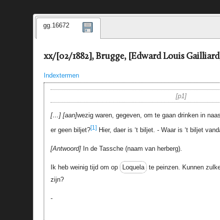
gg.16672
xx/[02/1882], Brugge, [Edward Louis Gailliard
Indextermen
p1
…
aan
wezig waren, gegeven, om te gaan drinken in naas
[1]
er geen biljet?
Hier, daer is ‘t biljet. - Waar is ‘t biljet van
Antwoord
In de Tassche (naam van herberg).
Ik heb weinig tijd om op
Loquela
te peinzen. Kunnen zulke
zijn?
-