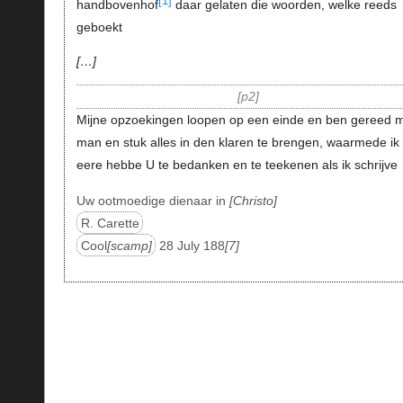
[1]
handbovenhof
daar gelaten die woorden, welke reeds
geboekt
…
p2
Mijne opzoekingen loopen op een einde en ben gereed 
man en stuk alles in den klaren te brengen, waarmede ik
eere hebbe U te bedanken en te teekenen als ik schrijve
Uw ootmoedige dienaar in
Christo
R. Carette
Cool
scamp
28 July 188
7