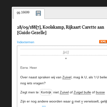
gg.16699
28/09/188[7], Koolskamp, Rijkaart Carette aan
[Guido Gezelle]
Indextermen
p1
+
Eerw. Heer
Over naast spraken wij van
Zuive
l, mag ik U, als 't U belie
nog iets vragen?
Zegt men te
Kortrijk
niet
Zuivel
of
Zuigel bulle
of
busse
Zijn er nog andere woorden waar
g
met
v
verwisselt, gelij