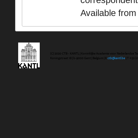
correspondent
Available fro
(C) 2020 CTB - KANTL | Koninklijke Academie voor Nederlandse Ta
Koningstraat 18 | b-9000 Gent | Belgium | E
ctb@kantl.be
| T +32 (0