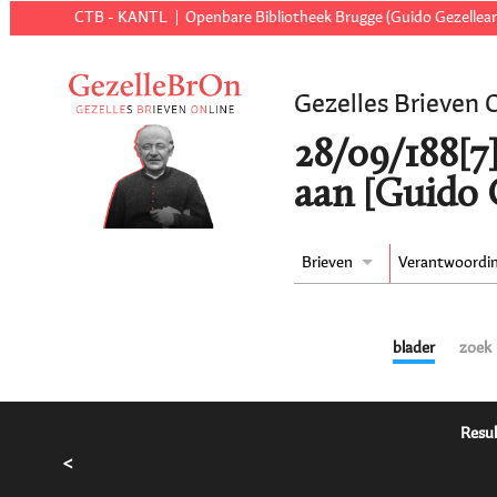
CTB - KANTL
Openbare Bibliotheek Brugge (Guido Gezellear
Gezelles Brieven 
28/09/188[7
aan [Guido 
Brieven
Verantwoordi
blader
zoek
Resul
<