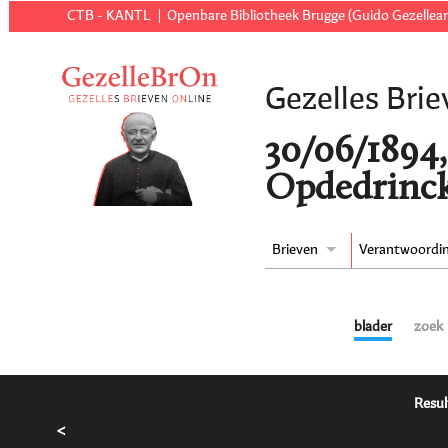
CTB - KANTL
Openbare Bibliotheek Brugge (Guido Gezellear
Gezelles Brie
30/06/1894,
Opdedrinck
Brieven
Verantwoordi
blader
zoek
Resul
<