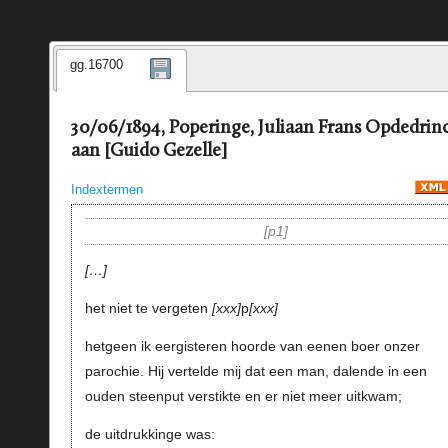
gg.16700
30/06/1894, Poperinge, Juliaan Frans Opdedrin
aan [Guido Gezelle]
Indextermen
p1
…
het niet te vergeten
xxx
p
xxx
hetgeen ik eergisteren hoorde van eenen boer onzer
parochie. Hij vertelde mij dat een man, dalende in een
ouden steenput verstikte en er niet meer uitkwam;
de uitdrukkinge was: