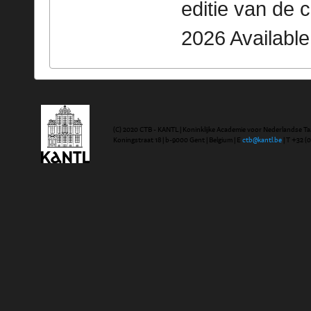
editie van de 
2026 Availabl
(C) 2020 CTB - KANTL | Koninklijke Academie voor Nederlandse Ta
Koningstraat 18 | b-9000 Gent | Belgium | E
ctb@kantl.be
| T +32 (0