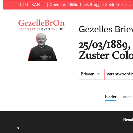
CTB - KANTL
Openbare Bibliotheek Brugge (Guido Gezellear
Gezelles Brie
25/03/1889,
Zuster Colo
Brieven
Verantwoordi
blader
zoek
Resul
<