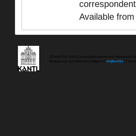
correspondent
Available fro
(C) 2020 CTB - KANTL | Koninklijke Academie voor Nederlandse Ta
Koningstraat 18 | b-9000 Gent | Belgium | E
ctb@kantl.be
| T +32 (0