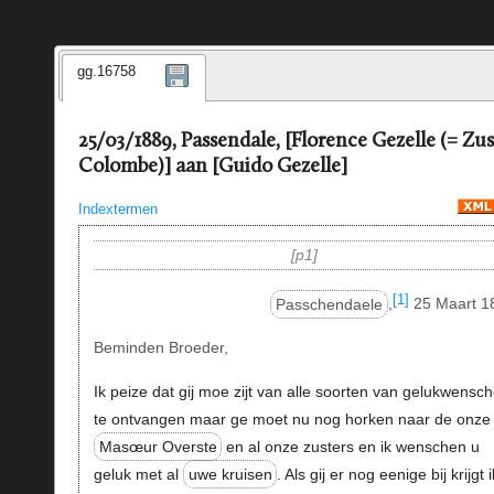
gg.16758
25/03/1889, Passendale, [Florence Gezelle (= Zus
Colombe)] aan [Guido Gezelle]
Indextermen
p1
[1]
Passchendaele
,
25 Maart 1
Beminden Broeder,
Ik peize dat gij moe zijt van alle soorten van gelukwensc
te ontvangen maar ge moet nu nog horken naar de onze
Masœur Overste
en al onze zusters en ik wenschen u
geluk met al
uwe kruisen
. Als gij er nog eenige bij krijgt i