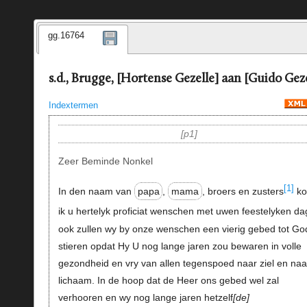
gg.16764
s.d., Brugge, [Hortense Gezelle] aan [Guido Geze
Indextermen
p1
Zeer Beminde Nonkel
[1]
In den naam van
papa
,
mama
, broers en zusters
k
ik u hertelyk proficiat wenschen met uwen feestelyken da
ook zullen wy by onze wenschen een vierig gebed tot Go
stieren opdat Hy U nog lange jaren zou bewaren in volle
gezondheid en vry van allen tegenspoed naar ziel en naa
lichaam. In de hoop dat de Heer ons gebed wel zal
verhooren en wy nog lange jaren hetzelf
de