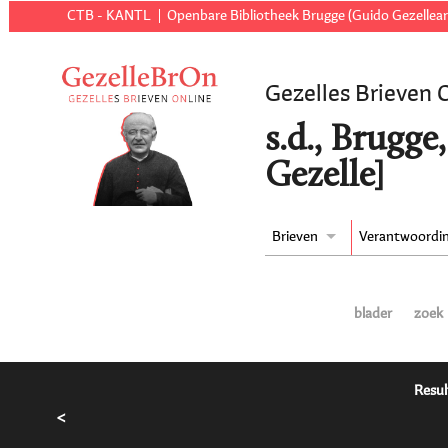
CTB - KANTL
Openbare Bibliotheek Brugge (Guido Gezellear
Gezelles Brieven 
s.d., Brugge
Gezelle]
Brieven
Verantwoordi
blader
zoek
Resul
<