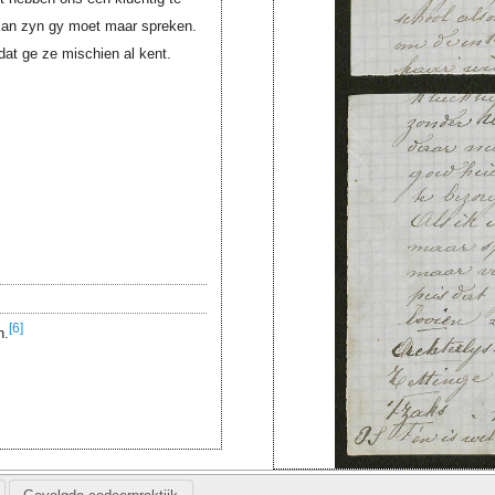
 kan zyn gy moet maar spreken.
dat ge ze mischien al kent.
[6]
n.