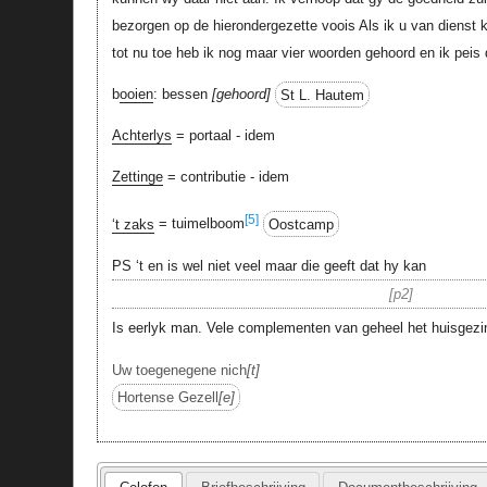
bezorgen op de hierondergezette voois Als ik u van dienst
tot nu toe heb ik nog maar vier woorden gehoord en ik peis 
b
ooien
: bessen
gehoord
St L. Hautem
Achterlys
= portaal - idem
Zettinge
= contributie - idem
[5]
‘t zaks
= tuimelboom
Oostcamp
PS ‘t en is wel niet veel maar die geeft dat hy kan
p2
Is eerlyk man. Vele complementen van geheel het huisgezi
Uw toegenegene nich
t
Hortense Gezell
e