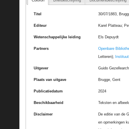
Colofon
Briefbeschrijving
Documentbeschrijving
Titel
30/07/1883, Brugg
Editeur
Karel Platteau; Pe
Wetenschappelijke leiding
Els Depuydt
Partners
Openbare Biblioth
Letteren);
Instituu
Uitgever
Guido Gezellearc
Plaats van uitgave
Brugge, Gent
Publicatiedatum
2024
Beschikbaarheid
Teksten en afbeel
Disclaimer
De editie van de G
en opmerkingen k