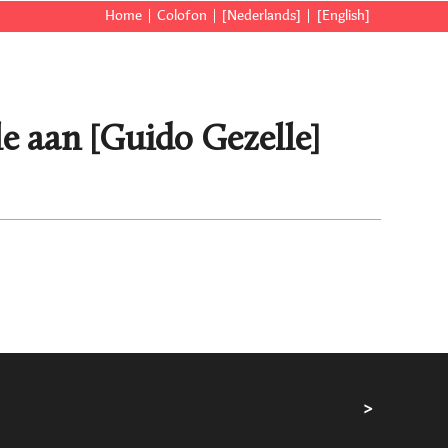
Home
Colofon
[Nederlands]
[English]
e aan [Guido Gezelle]
>