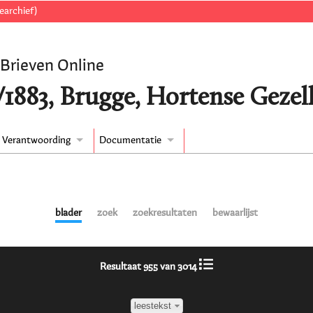
earchief)
 Brieven Online
/1883, Brugge, Hortense Gezell
Verantwoording
Documentatie
blader
zoek
zoekresultaten
bewaarlijst
Resultaat 955 van 3014
leestekst