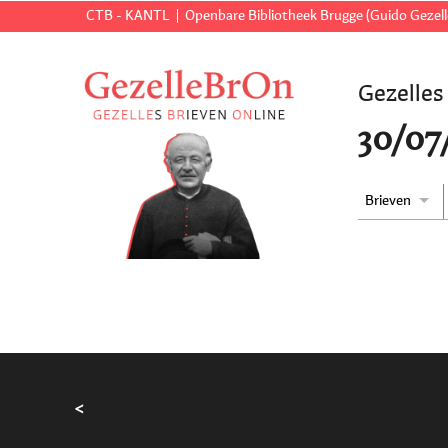
CTB - KANTL
Openbare Bibliotheek Brugge (Guido Gezell
Gezelles
30/07
Brieven
<