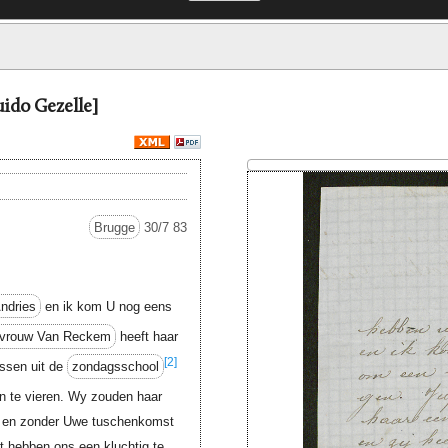
ido Gezelle]
Brugge
30/7 83
ndries
en ik kom U nog eens
fvrouw Van Reckem
heeft haar
[2]
essen uit de
zondagsschool
n te vieren. Wy zouden haar
st en zonder Uwe tuschenkomst
t hebben ons een kluchtig te