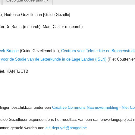
Gevolgde codeerpraktijk
e, Hortense Gezelle aan [Guido Gezelle]
ter De Baets (research); Marc Carlier (research)
eek Brugge
(Guido Gezellearchief);
Centrum voor Teksteditie en Bronnenstudi
t voor de Studie van de Letterkunde in de Lage Landen (ISLN)
(Piet Couttenie
hief, KANTL/CTB
dingen beschikbaar onder een
Creative Commons Naamsvermelding - Niet C
uido Gezellecorrespondentie is het resultaat van een samenwerkingsproject me
unnen gemeld worden aan
els.depuydt@brugge.be
.