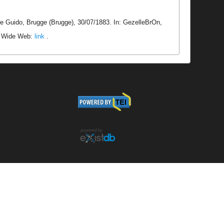
le Guido, Brugge (Brugge), 30/07/1883. In: GezelleBrOn,
ld Wide Web:
link
.