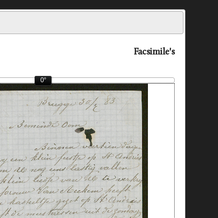
Facsimile's
0°