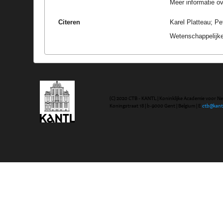
Meer informatie ove
Citeren
Karel Platteau; Pe
Wetenschappelijke
(C) 2020 CTB - KANTL | Koninklijke Academie voor N
Koningstraat 18 | b-9000 Gent | Belgium | E
ctb@kant