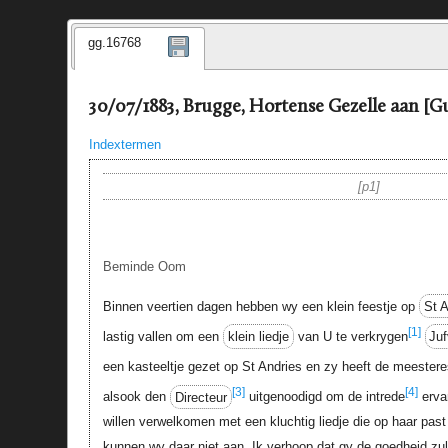
gg.16768
30/07/1883, Brugge, Hortense Gezelle aan [Gu
Indextermen
p1
Beminde Oom
Binnen veertien dagen hebben wy een klein feestje op
St A
[1]
lastig vallen om een
klein liedje
van U te verkrygen
Ju
een kasteeltje gezet op St Andries en zy heeft de meester
[3]
[4]
alsook den
Directeur
uitgenoodigd om de intrede
erva
willen verwelkomen met een kluchtig liedje die op haar pa
kunnen wy daar niet aan. Ik verhoop dat gy de goedheid zul