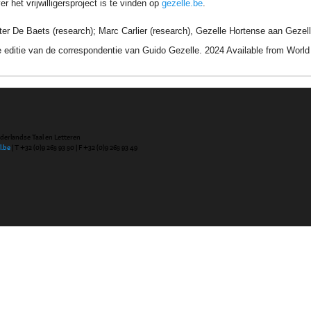
r het vrijwilligersproject is te vinden op
gezelle.be
.
ter De Baets (research); Marc Carlier (research), Gezelle Hortense aan Gezel
 editie van de correspondentie van Guido Gezelle. 2024 Available from Wor
ederlandse Taal en Letteren
l.be
| T +32 (0)9 265 93 50 | F +32 (0)9 265 93 49