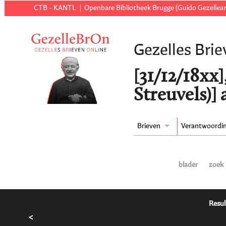
CTB - KANTL
Openbare Bibliotheek Brugge (Guido Gezellear
Gezelles Brie
[31/12/18xx]
Streuvels)]
Brieven
Verantwoordi
blader
zoek
Resul
<