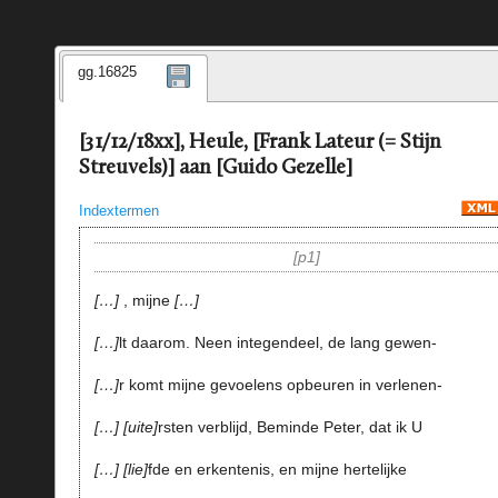
gg.16825
[31/12/18xx], Heule, [Frank Lateur (= Stijn
Streuvels)] aan [Guido Gezelle]
Indextermen
p1
…
, mijne
…
…
lt daarom. Neen integendeel, de lang gewen-
…
r komt mijne gevoelens opbeuren in verlenen-
…
uite
rsten verblijd, Beminde Peter, dat ik U
…
lie
fde en erkentenis, en mijne hertelijke