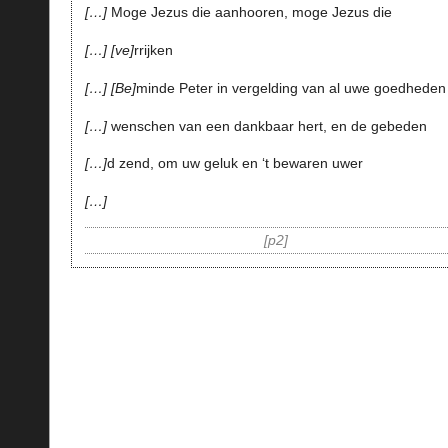
…
Moge Jezus die aanhooren, moge Jezus die
…
ve
rrijken
…
Be
minde Peter in vergelding van al uwe goedheden
…
wenschen van een dankbaar hert, en de gebeden
…
d zend, om uw geluk en ‘t bewaren uwer
…
p2