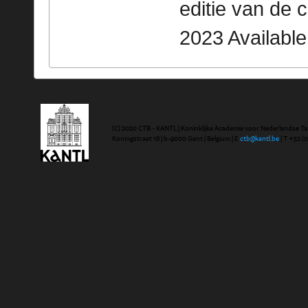
editie van de 
2023 Availabl
(C) 2020 CTB - KANTL | Koninklijke Academie voor Nederlandse Ta
Koningstraat 18 | b-9000 Gent | Belgium | E
ctb@kantl.be
| T +32 (0