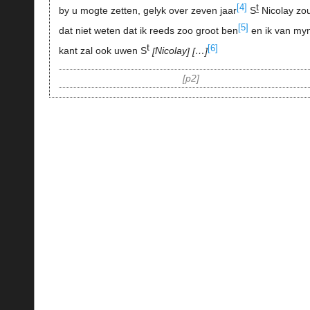
t
[4]
by u mogte zetten, gelyk over zeven jaar
S
Nicolay zo
[5]
dat niet weten dat ik reeds zoo groot ben
en ik van my
t
[6]
kant zal ook uwen S
Nicolay
…
p2