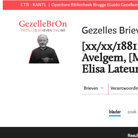
CTB - KANTL
Openbare Bibliotheek Brugge (Guido Gezellear
Gezelles Brie
[xx/xx/1881 
Avelgem, [M
Elisa Lateu
Brieven
Verantwoordi
blader
zoek
Resul