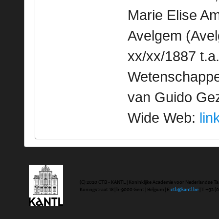
Marie Elise A
Avelgem (Avelg
xx/xx/1887 t.a
Wetenschappeli
van Guido Geze
Wide Web:
lin
(C) 2020 CTB - KANTL | Koninklijke Academie voor Nederlandse Ta
Koningstraat 18 | b-9000 Gent | Belgium | E
ctb@kantl.be
| T +32 (0