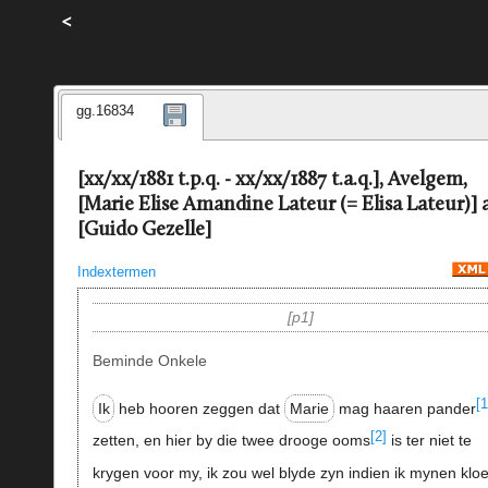
<
gg.16834
[xx/xx/1881 t.p.q. - xx/xx/1887 t.a.q.], Avelgem,
[Marie Elise Amandine Lateur (= Elisa Lateur)] 
[Guido Gezelle]
Indextermen
p1
Beminde Onkele
[1
Ik
heb hooren zeggen dat
Marie
mag haaren pander
[2]
zetten, en hier by die twee drooge ooms
is ter niet te
krygen voor my, ik zou wel blyde zyn indien ik mynen kloe