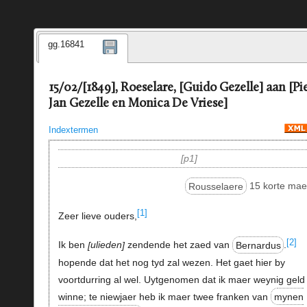
gg.16841
15/02/[1849], Roeselare, [Guido Gezelle] aan [Pi
Jan Gezelle en Monica De Vriese]
Indextermen
p1
Rousselaere
15 korte mae
[1]
Zeer lieve ouders,
[2]
Ik ben
ulieden
zendende het zaed van
Bernardus
.
hopende dat het nog tyd zal wezen. Het gaet hier by
voortdurring al wel. Uytgenomen dat ik maer weynig geld
winne; te niewjaer heb ik maer twee franken van
mynen