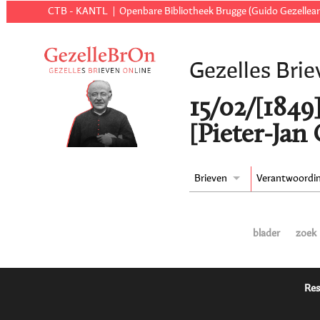
CTB - KANTL
Openbare Bibliotheek Brugge (Guido Gezellear
Gezelles Brie
15/02/[1849
[Pieter-Jan
Brieven
Verantwoordi
blader
zoek
Res