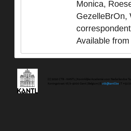
Monica, Roesel
GezelleBrOn, 
correspondent
Available fro
(C) 2020 CTB - KANTL | Koninklijke Academie voor Nederlandse Ta
Koningstraat 18 | b-9000 Gent | Belgium | E
ctb@kantl.be
| T +32 (0