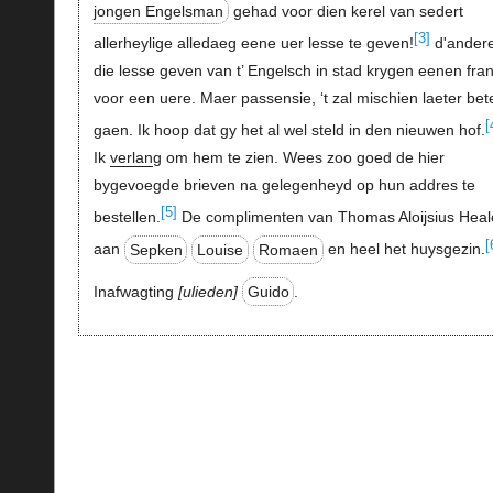
jongen Engelsman
gehad voor dien kerel van sedert
[3]
allerheylige alledaeg eene uer lesse te geven!
d'ander
die lesse geven van t’ Engelsch in stad krygen eenen fra
voor een uere. Maer passensie, ‘t zal mischien laeter bet
[
gaen. Ik hoop dat gy het al wel steld in den nieuwen hof.
Ik
verlan
g om hem te zien. Wees zoo goed de hier
bygevoegde brieven na gelegenheyd op hun addres te
[5]
bestellen.
De complimenten van Thomas Aloijsius Heal
[
aan
Sepken
Louise
Romaen
en heel het huysgezin.
Inafwagting
ulieden
Guido
.