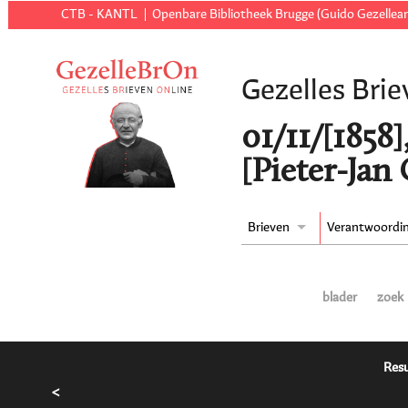
CTB - KANTL
Openbare Bibliotheek Brugge (Guido Gezellear
Gezelles Brie
01/11/[1858]
[Pieter-Jan
Brieven
Verantwoordi
blader
zoek
Resu
<