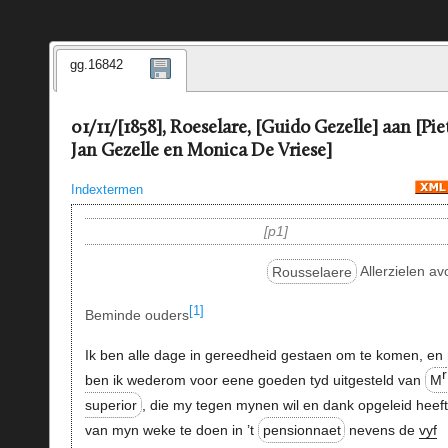
gg.16842
01/11/[1858], Roeselare, [Guido Gezelle] aan [Pie
Jan Gezelle en Monica De Vriese]
Indextermen
p1
Rousselaere
Allerzielen a
[1]
Beminde ouders
Ik ben alle dage in gereedheid gestaen om te komen, en
r
ben ik wederom voor eene goeden tyd uitgesteld van
M
superior
, die my tegen mynen wil en dank opgeleid heeft
van myn weke te doen in ’t
pensionnaet
nevens de
vyf