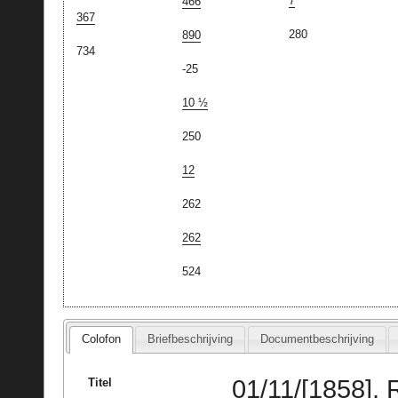
7
466
367
280
890
734
-25
10 ½
250
12
262
262
524
Colofon
Briefbeschrijving
Documentbeschrijving
01/11/[1858], 
Titel