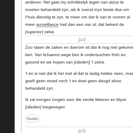
anderen. Het gaet my schrikkelyk tegen van alzoo te
moeten behandeld zyn, als ik overal myn beste doe om
t’huis dienstig te zyn, te meer om dat ik van te vooren al
meer
surveillance
had dan een van al; dat bekent de
superior
zelve.
p2
Zoo staen de zaken en daerom ist dat ik nog niet gekom
ben. Van lichaems wege ben ik ondertuschen frish en
gezond en we hopen van
ulieden
‘t zelve.
‘t en is niet dat ik het met al dat te lastig hebbe neen, mae
geeft geen moed noch ‘t en doet geen deugd alzoo
behandeld zyn.
Ik zal morgen zorgen voor die zende kleeren en blyve
ulieden
toegenegen
Guido
.
p3