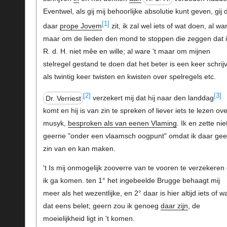
Eventwel, als gij mij behoorlijke absolutie kunt geven, gij 
[1]
daar
prope Jovem
zit, ik zal wel iets of wat doen, al war
maar om de lieden den mond te stoppen die zeggen dat i
R. d. H. niet mêe en wille; al ware 't maar om mijnen
stelregel gestand te doen dat het beter is een keer schrij
als twintig keer twisten en kwisten over spelregels etc.
[2]
[3]
Dr. Verriest
verzekert mij dat hij naar den landdag
komt en hij is van zin te spreken of liever iets te lezen over
musyk,
besproken als van eenen Vlaming
.
Ik en zette nie
geerne "onder een vlaamsch oogpunt" omdat ik daar ge
zin van en kan maken.
't Is mij onmogelijk zooverre van te vooren te verzekeren 
ik ga komen. ten 1° het ingebeelde Brugge behaagt mij
meer als het wezentlijke, en 2° daar is hier altijd iets of w
dat eens belet; geern zou ik genoeg
daar zijn
, de
moeielijkheid ligt in 't komen.