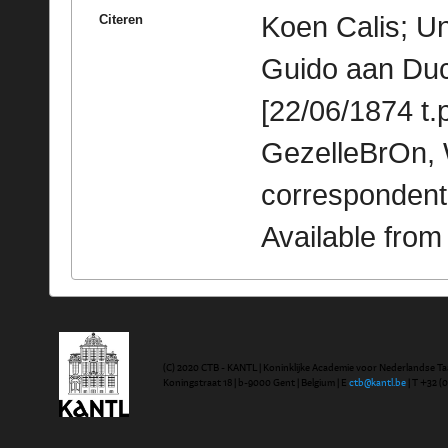
Koen Calis; Un
Citeren
Guido aan Duclo
[22/06/1874 t.p
GezelleBrOn, 
correspondent
Available fro
(C) 2020 CTB - KANTL | Koninklijke Academie voor Nederlandse Ta
Koningstraat 18 | b-9000 Gent | Belgium | E
ctb@kantl.be
| T +32 (0