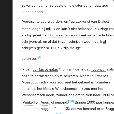
zeker een van onze beste en die later eenen duw zou
kunnen doen.
"Vereischte voorwaarden" en "spraakkunst van Dialect"
[7]
staan leege bij mij, 'k en kan 't niet helpen;
elk zingt zo
als hij gebekt is.
Voorwaarden en spreekwetten
schrikken
schrijvers af, en al dat ik van schrijven weet heb ik
al
schrijven
geleerd. Nu, elk zijn meuge.
[8]
ee en oo.
[9]
Ik ben
per fas et nefas
om al 't gene dat
het onze
is als
onze te eerbiedigen en te bewaren. Neemt nu dat het
Moesogothisch - voor zoo veel het gekend is!! - anders
sprak als het Moeso Westvlaamsch, ik zou met het
Westvlaamsch doen, zonder ooit om te zien naar
Brill
of
[10]
Winkel
of
Vries
of iemand.
Binnen 1000 jaar kunne
ze dan ook zeggen: "in de XIX eeuwe bestond er te Brug