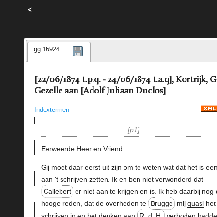
<
gg.16924
[22/06/1874 t.p.q. - 24/06/1874 t.a.q], Kortrijk, 
Gezelle aan [Adolf Juliaan Duclos]
Indextermen
p1
Eerweerde Heer en Vriend
Gij moet daar eerst
uit
zijn om te weten wat dat het is ee
aan 't schrijven zetten. Ik en ben niet verwonderd dat
Callebert
er niet aan te krijgen en is. Ik heb daarbij nog 
hooge reden, dat de overheden te
Brugge
mij
quasi
het
schrijven
in
en het denken
aan
R. d. H.
verboden hadde