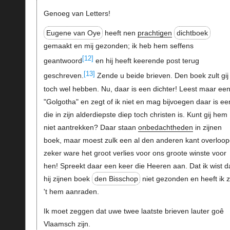
Genoeg van Letters!
Eugene van Oye
heeft nen
prachtigen
dichtboek
gemaakt en mij gezonden; ik heb hem seffens
[12]
geantwoord
en hij heeft keerende post terug
[13]
geschreven.
Zende u beide brieven. Den boek zult gij
toch wel hebben. Nu, daar is een dichter! Leest maar ee
"Golgotha" en zegt of ik niet en mag bijvoegen daar is ee
die in zijn alderdiepste diep toch christen is. Kunt gij hem
niet aantrekken? Daar staan
onbedachtheden
in zijnen
boek, maar moest zulk een al den anderen kant overloo
zeker ware het groot verlies voor ons groote winste voor
hen! Spreekt daar een keer die Heeren aan. Dat ik wist d
hij zijnen boek
den Bisschop
niet gezonden en heeft ik 
't hem aanraden.
Ik moet zeggen dat uwe twee laatste brieven lauter goê
Vlaamsch zijn.