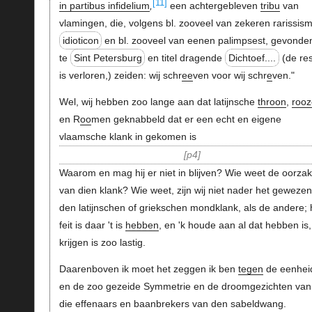
[11]
in partibus infidelium
,
een achtergebleven
tribu
van
vlamingen, die, volgens bl. zooveel van zekeren rarissis
idioticon
en bl. zooveel van eenen palimpsest, gevonde
te
Sint Petersburg
en titel dragende
Dichtoef....
(de re
is verloren,) zeiden: wij schr
ee
ven voor wij schr
e
ven."
Wel, wij hebben zoo lange aan dat latijnsche
throon
,
rooz
en R
oo
men geknabbeld dat er een echt en eigene
vlaamsche klank in gekomen is
p4
Waarom en mag hij er niet in blijven? Wie weet de oorza
van dien klank? Wie weet, zijn wij niet nader het gewezen
den latijnschen of griekschen mondklank, als de andere; 
feit is daar 't is
hebben
, en 'k houde aan al dat hebben is,
krijgen is zoo lastig.
Daarenboven ik moet het zeggen ik ben
tegen
de eenhei
en de zoo gezeide Symmetrie en de droomgezichten van 
die effenaars en baanbrekers van den sabeldwang.