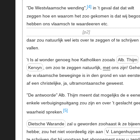
[4]
"De Westvlaamsche wending",
in 't geval dat dat wilt
zeggen hoe en waarom het zoo gekomen is dat wij begos
hebben ons vlaamsch te waardeeren etc.
p2
daar zou natuurlijk wel iets over te zeggen of te schrijven
vallen.
't Is al wonder genoeg hoe Katholiken zooals
Alb. Thijm
Kervyn
, om zoo te zeggen natuurlijk,
met
ons zijn! Gehe
de w.vlaamsche beweginge is in den grond en van eerst
af een christelijke, ja, ultramontaansche geweest.
"De antwoord
e
" Alb. Thijm meent dat mogelijks de e een
enkele verbuigingsuitgang zou zijn en over 't geslacht ge
[5]
waarheid spreken.
Dietsche Warande
zal u geworden zoohaast ik ze bijee
hebbe; zou het niet voordeelig zijn aan
V. Langenhuyse
te schrijven dat hij voortaan het abonnement naar u zen