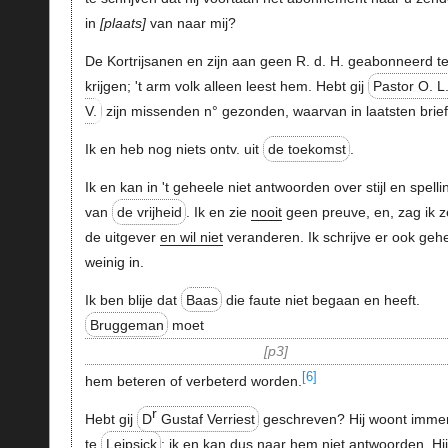
in
plaats
van naar mij?
De Kortrijsanen en zijn aan geen R. d. H. geabonneerd t
krijgen; 't arm volk alleen leest hem. Hebt gij
Pastor O. L
V.
zijn missenden n° gezonden, waarvan in laatsten brie
Ik en heb nog niets ontv. uit
de toekomst
.
Ik en kan in 't geheele niet antwoorden over stijl en spelli
van
de vrijheid
. Ik en zie
nooit
geen preuve, en, zag ik z
de uitgever
en wil niet
veranderen. Ik schrijve er ook geh
weinig in.
Ik ben blije dat
Baas
die faute niet begaan en heeft.
Bruggeman
moet
p3
[6]
hem beteren of verbeterd worden.
r
Hebt gij
D
Gustaf Verriest
geschreven? Hij woont imme
te
Leipsick
; ik en kan dus naar hem niet antwoorden.
Hi