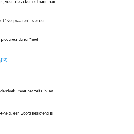
is, voor alle zekerheid nam men
ieel!) "Koopwaaren" over een
procureur du roi "
heeft
[13]
l
edendoek; moet het zelfs in uw
t-heid. een woord beslotend is