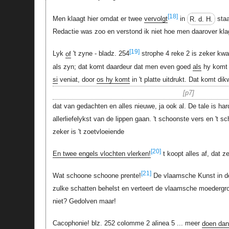
[18]
Men klaagt hier omdat er twee
vervolgt
in
R. d. H.
staa
Redactie was zoo en verstond ik niet hoe men daarover kla
[19]
Lyk
of
't zyne - bladz. 254
strophe 4 reke 2 is zeker kwal
als zyn; dat komt daardeur dat men even goed
als
hy komt
si
veniat, door
os hy komt
in 't platte uitdrukt. Dat komt di
p7
dat van gedachten en alles nieuwe, ja ook al. De tale is h
allerliefelykst van de lippen gaan. 't schoonste vers en 't 
zeker is 't zoetvloeiende
[20]
En twee engels vlochten vlerken!
t koopt alles af, dat z
[21]
Wat schoone schoone prente!
De vlaamsche Kunst in d
zulke schatten behelst en verteert de vlaamsche moedergro
niet? Gedolven maar!
Cacophonie! blz. 252 colomme 2 alinea 5 ... meer
doen dan