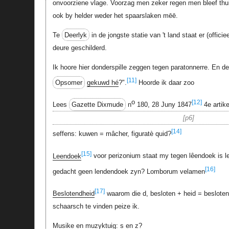
onvoorziene vlage. Voorzag men zeker regen men bleef thu
ook by helder weder het spaarslaken mēē.
Te
Deerlyk
in de jongste statie van 't land staat er (offic
deure geschilderd.
Ik hoore hier donderspille zeggen tegen paratonnerre. En de 
[11]
Opsomer
gekuwd hé
?".
Hoorde ik daar zoo
o
[12]
Lees
Gazette Dixmude
n
180, 28 Juny 1847
4e artike
p6
[14]
seffens: kuwen = mâcher, figuratè quid?
[15]
Leendoek
voor perizonium staat my tegen lêendoek is l
[16]
gedacht geen lendendoek zyn? Lomborum velamen
[17]
Beslotendheid
waarom die d, besloten + heid = besloten-
schaarsch te vinden peize ik.
Musike en muzyktuig: s en z?