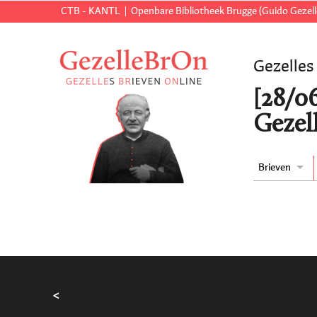
CTB - KANTL
Openbare Bibliotheek Brugge (Guido Gezell
Gezelles
[28/06
Gezell
Brieven
<