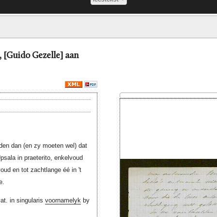
k, [Guido Gezelle] aan
en dan (en zy moeten wel) dat
sala in praeterito, enkelvoud
voud en tot zachtlange éé in 't
e.
cat. in singularis
voornamelyk
by