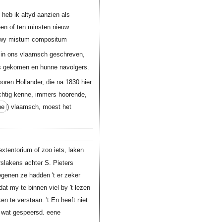
heb ik altyd aanzien als
en of ten minsten nieuw
t wy mistum compositum
 in ons vlaamsch geschreven,
rs gekomen en hunne navolgers.
boren Hollander, die na 1830 hier
ichtig kenne, immers hoorende,
ne
) vlaamsch, moest het
xtentorium of zoo iets, laken
lakens achter S. Pieters
egenen ze hadden 't er zeker
at my te binnen viel by 't lezen
 te verstaan. 't En heeft niet
f wat gespeersd. eene