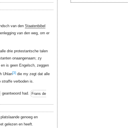
andsch van den
Staatenbibel
fenlegging van den weg, om er
lle drie protestantsche talen
estanten onaangenaam; zy
't en is geen Engelsch, zeggen
[3]
ch Uhlan
die my zegt dat alle
 straffe verboden is.
geantwoord had.
Frans de
t platslaande genoeg en
et gelezen en heeft.