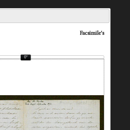
Facsimile's
0°