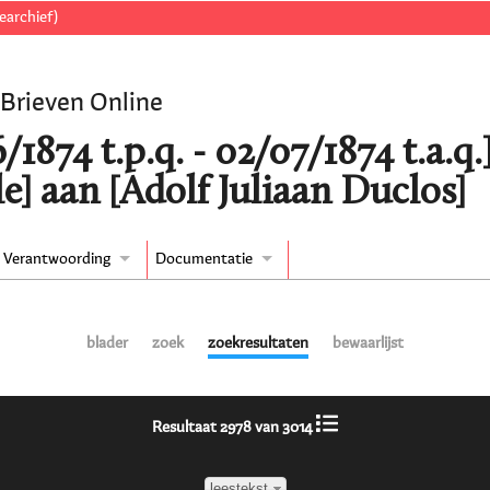
earchief)
 Brieven Online
/1874 t.p.q. - 02/07/1874 t.a.q.
e] aan [Adolf Juliaan Duclos]
Verantwoording
Documentatie
blader
zoek
zoekresultaten
bewaarlijst
Resultaat 2978 van 3014
leestekst