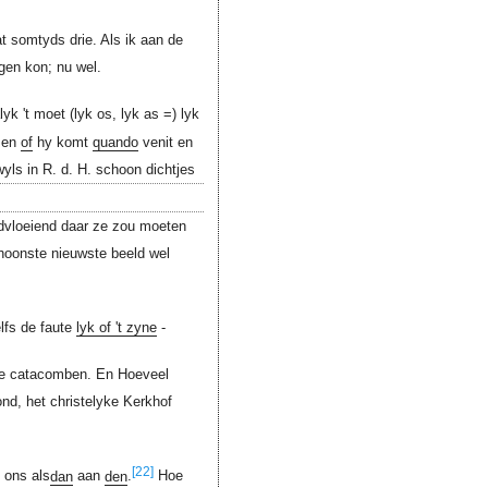
t somtyds drie. Als ik aan de
gen kon; nu wel.
yk 't moet (lyk os, lyk as =) lyk
 en
of
hy komt
quando
venit en
kwyls in R. d. H. schoon dichtjes
ardvloeiend daar ze zou moeten
schoonste nieuwste beeld wel
elfs de faute
lyk of 't zyne
-
e catacomben. En Hoeveel
nd, het christelyke Kerkhof
[22]
ons als
dan
aan
den
.
Hoe