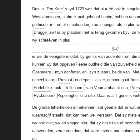
Dus in
Ten Kate'
s tyd 1723 was dat ai = èè ook in singular
Westvlamingen, al die ik ooit gehoord hebbe, hebben dan 
gothisch
ai = èè of ei behouden, zoo in singul.
als in plur.
wy
Brugge
zelf is by plaatsen het ai terug gekomen byv. ze
b
wy schrèèven in plur.
p2
is wel de eenigste middel, by gemis van accenten, om die 
kunnen wy dat opgeven? eene oudheid die van zuiverheid e
Goemaere
, myn confrater, en
zyn zuster
, beide van
Meu
geheel klaar;
Prevost
onderpast. alhier, geboortig uit fra
Harlebeke
ook;
Tollenaere
van Veurnambacht dito;
Vers
Ryckeboer
Poperinghe
dito dito. Daar is al 't gene ik w
De groote letterhelden en erkennen niet geerne dat er wat o
vlaamsch
steekt, dat kan men wel verstaan. Dat zy niets 
wy ook niet; wy en vragen niet, dat zy onze tale of bezond
aanveerden, verre van daar, dat ware tevens particularist en
de