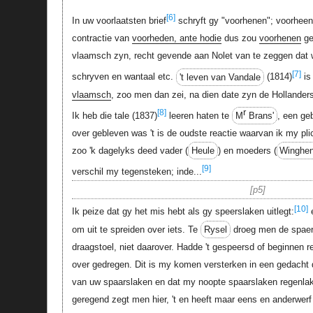
[6]
In uw voorlaatsten brief
schryft gy "voorhenen"; voorheen 
contractie van
voorheden, ante hodie
dus zou
voorhenen
ge
vlaamsch zyn, recht gevende aan Nolet van te zeggen da
[7]
schryven en wantaal etc.
't leven van Vandale
(1814)
is
vlaamsch
, zoo men dan zei, na dien date zyn de Hollande
r
[8]
Ik heb die tale (1837)
leeren haten te
M
Brans'
, een ge
over gebleven was 't is de oudste reactie waarvan ik my pl
zoo 'k dagelyks deed vader (
Heule
) en moeders (
Winghe
[9]
verschil my tegensteken; inde...
p5
[10]
Ik peize dat gy het mis hebt als gy speerslaken uitlegt:
e
om uit te spreiden over iets. Te
Rysel
droeg men de spaers
draagstoel, niet daarover. Hadde 't gespeersd of beginnen r
over gedregen. Dit is my komen versterken in een gedacht d
van uw spaarslaken en dat my noopte spaarslaken regenlaken
geregend zegt men hier, 't en heeft maar eens en anderwer