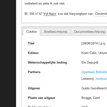
verbeterd en wete ik ook niet.
Bl. 256 n° 67
Vul-Nazir
, zou dat Vanyseghem van
Oostend
Colofon
Briefbeschrijving
Documentbeschrijving
Titel
[28/06/1874 t.p.q. 
Editeur
Koen Calis; Univer
Wetenschappelijke leiding
Els Depuydt
Partners
Openbare Biblioth
Letteren);
Instituu
Uitgever
Guido Gezellearc
Plaats van uitgave
Brugge, Gent