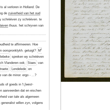
is al verloren in Holland. De
nog de
zuiverheid van het oud
 schrèèven zy schrèèven. te
laiven
thuus. het schryven van
oudheid te affirmeeren. Hoe
r
n oorspronklykh. getuigt?
M
lebeke
spreken wy schrèèven
nsch Vlanderen ook;
Staes
van
traete
Lendelede
en
ete van de minor. ergo - …?
uds of goeds in 't
west-
en aanveerden dat en eischen
erheid van tale als algemeen
 generalist willen zyn, volgens