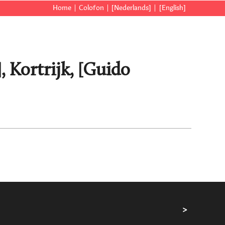
Home
Colofon
[Nederlands]
[English]
], Kortrijk, [Guido
>