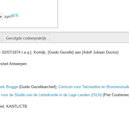
[23]
e
zyn?
Gevolgde codeerpraktijk
- 02/07/1874 t.a.q.], Kortrijk, [Guido Gezelle] aan [Adolf Juliaan Duclos]
siteit Antwerpen
eek Brugge
(Guido Gezellearchief);
Centrum voor Teksteditie en Bronnenstudi
t voor de Studie van de Letterkunde in de Lage Landen (ISLN)
(Piet Couttenie
hief, KANTL/CTB