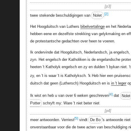
p3
[2]
twee stekende beschuldigingen van
Nolet
.
Het Hoogduitsch van Luthers
bibelvertalinge
en het Nederl
hebben eene en dezelfste strekking van gelykmaking en ef
de protestantsche gedachten over heen te voeren.
Ik ondervinde dat Hoogduitsch, Nederlandsch, ja engelsch, a
zyn. Het engelsch der Katholiken is de engelandsche prot
heeten 't Katholyk engelsch en zy en dulden 't bykan niet. 
zy, en 't is waar 't is Katholyksch. 'k Heb hier een pruisens
duitsch dat geen (Luthersch) Hoogduitsch en is
in 't leger
op
[4]
Ik wist en heb u van over 6 weken geschreven
dat
Nolet
Potter
schryft my: Ware 't niet beter niet
p4
[5]
meer antwoorden. Verriest
vindt
De Bo
's antwoorde nie
onverstaanbaar voor die de twee acten van beschuldiging ni