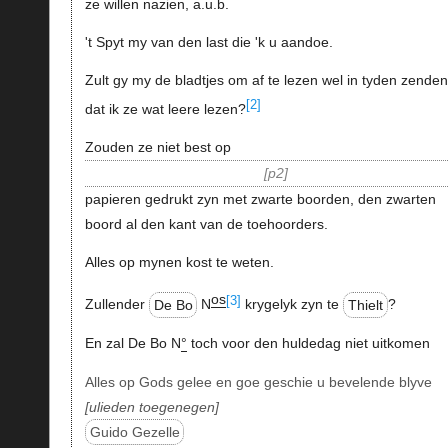
ze willen nazien, a.u.b.
't Spyt my van den last die 'k u aandoe.
Zult gy my de bladtjes om af te lezen wel in tyden zenden
[2]
dat ik ze wat leere lezen?
Zouden ze niet best op
p2
papieren gedrukt zyn met zwarte boorden, den zwarten
boord al den kant van de toehoorders.
Alles op mynen kost te weten.
os
[3]
Zullender
De Bo
N
krygelyk zyn te
Thielt
?
En zal De Bo N
°
toch voor den huldedag niet uitkomen
Alles op Gods gelee en goe geschie u bevelende blyve
ulieden toegenegen
Guido Gezelle