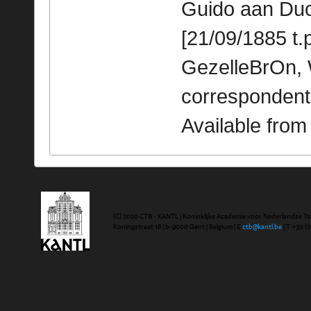
Guido aan Duclo
[21/09/1885 t.p
GezelleBrOn, 
correspondent
Available fro
(C) 2020 CTB - KANTL | Koninklijke Academie voor Nederlandse Ta
Koningstraat 18 | b-9000 Gent | Belgium | E
ctb@kantl.be
| T +32 (0