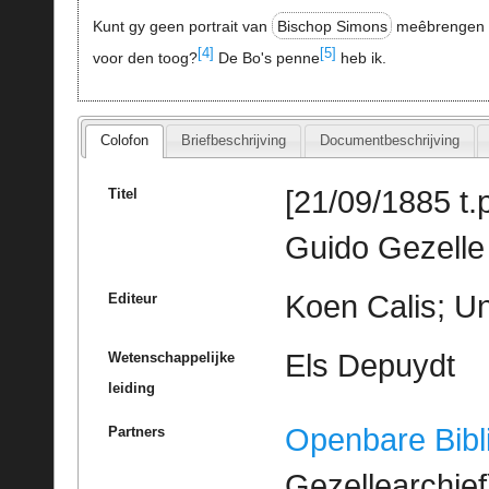
Kunt gy geen portrait van
Bischop Simons
meêbrengen
[4]
[5]
voor den toog?
De Bo's penne
heb ik.
Colofon
Briefbeschrijving
Documentbeschrijving
[21/09/1885 t.p
Titel
Guido Gezelle 
Koen Calis; Un
Editeur
Els Depuydt
Wetenschappelijke
leiding
Openbare Bibl
Partners
Gezellearchief