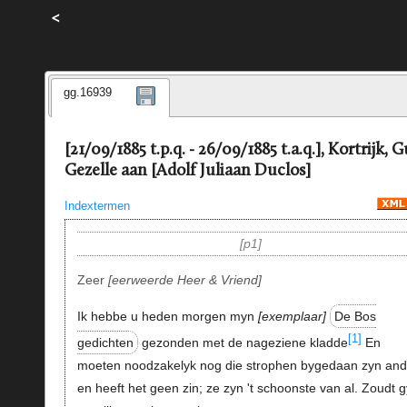
<
gg.16939
[21/09/1885 t.p.q. - 26/09/1885 t.a.q.], Kortrijk, 
Gezelle aan [Adolf Juliaan Duclos]
Indextermen
p1
Zeer
eerweerde Heer & Vriend
Ik hebbe u heden morgen myn
exemplaar
De Bos
[1]
gedichten
gezonden met de nageziene kladde
En
moeten noodzakelyk nog die strophen bygedaan zyn and
en heeft het geen zin; ze zyn 't schoonste van al. Zoudt g