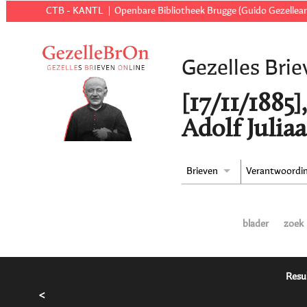
CTB - KANTL
Openbare Bibliotheek Brugge (Guido Gezellear
Gezelles Brie
[17/11/1885]
Adolf Julia
Brieven
Verantwoordi
blader
zoek
Resu
<