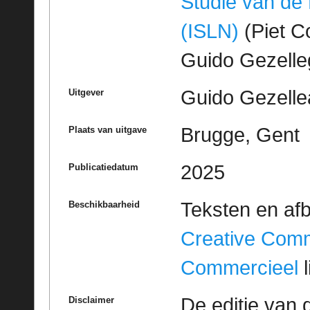
Studie van de
(ISLN)
(Piet Co
Guido Gezell
Guido Gezelle
Uitgever
Brugge, Gent
Plaats van uitgave
2025
Publicatiedatum
Teksten en af
Beschikbaarheid
Creative Com
Commercieel
l
De editie van 
Disclaimer