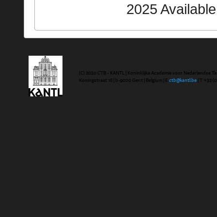
2025 Availabl
(C) 2020 CTB - KANTL | Koninklijke Academie voor Nederlandse Ta
Koningstraat 18 | b-9000 Gent | Belgium | E
ctb@kantl.be
| T +32 (0