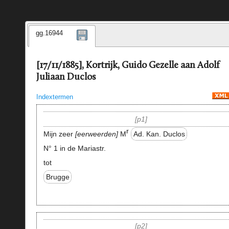
gg.16944
[17/11/1885], Kortrijk, Guido Gezelle aan Adolf
Juliaan Duclos
Indextermen
p1
r
Mijn zeer
eerweerden
M
Ad. Kan. Duclos
N° 1 in de Mariastr.
tot
Brugge
p2