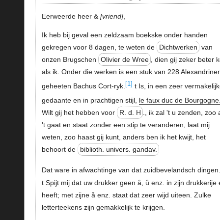
Eerweerde heer &
vriend
,
Ik heb bij geval een zeldzaam boekske onder handen
gekregen voor 8 dagen, te weten de
Dichtwerken
van
onzen Brugschen
Olivier de Wree
, dien gij zeker beter 
als ik. Onder die werken is een stuk van 228 Alexandrine
[1]
geheeten Bachus Cort-ryk.
t Is, in een zeer vermakelij
gedaante en in prachtigen stijl,
le faux duc de Bourgogne
Wilt gij het hebben voor
R. d. H
., ik zal 't u zenden, zoo 
't gaat en staat zonder een stip te veranderen; laat mij
weten, zoo haast gij kunt, anders ben ik het kwijt, het
behoort de
biblioth. univers. gandav.
Dat ware in afwachtinge van dat zuidbevelandsch dingen
t Spijt mij dat uw drukker geen å, ů enz. in zijn drukkerije
heeft; met zijne å enz. staat dat zeer wijd uiteen. Zulke
letterteekens zijn gemakkelijk te krijgen.