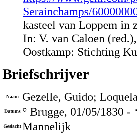
Serainchamps/6000000
kasteel van Loppem in zi
In: V. van Caloen (red.
Oostkamp: Stichting Ku
Briefschrijver
Gezelle, Guido; Loquel
Naam
° Brugge, 01/05/1830 -
Datums
Mannelijk
Geslacht