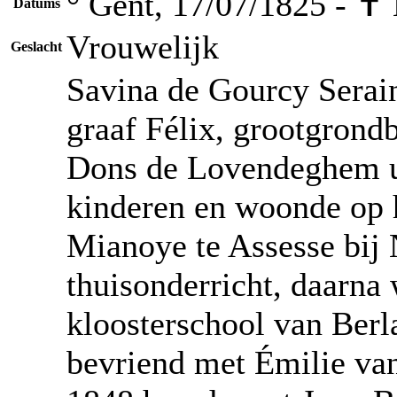
° Gent, 17/07/1825 - ✝
Datums
Vrouwelijk
Geslacht
Savina de Gourcy Serai
graaf Félix, grootgrondb
Dons de Lovendeghem uit
kinderen en woonde op 
Mianoye te Assesse bij 
thuisonderricht, daarna
kloosterschool van Berl
bevriend met Émilie van