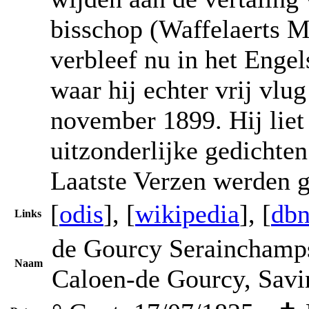
bisschop (Waffelaerts M
verbleef nu in het Enge
waar hij echter vrij vlu
november 1899. Hij liet
uitzonderlijke gedichten
Laatste Verzen werden g
[
odis
], [
wikipedia
], [
dbn
Links
de Gourcy Serainchamps
Naam
Caloen-de Gourcy, Savin