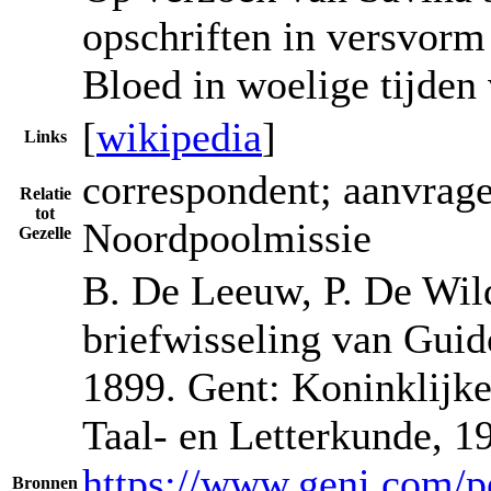
opschriften in versvorm
Bloed in woelige tijden
[
wikipedia
]
Links
correspondent; aanvrage
Relatie
tot
Noordpoolmissie
Gezelle
B. De Leeuw, P. De Wild
briefwisseling van Guid
1899. Gent: Koninklijk
Taal- en Letterkunde, 19
https://www.geni.com/p
Bronnen