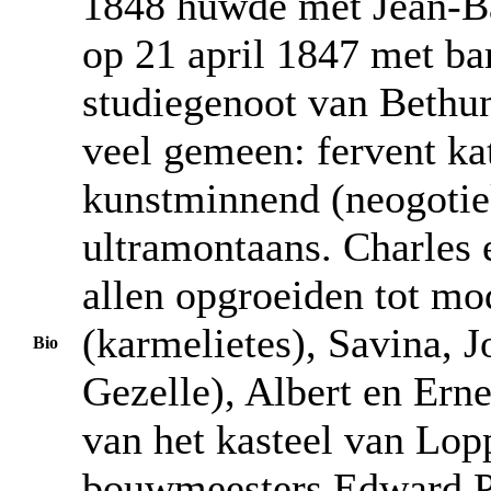
1848 huwde met Jean-Ba
op 21 april 1847 met ba
studiegenoot van Bethu
veel gemeen: fervent kat
kunstminnend (neogotiek)
ultramontaans. Charles 
allen opgroeiden tot mo
(karmelietes), Savina, J
Bio
Gezelle), Albert en Ern
van het kasteel van Lo
bouwmeesters Edward Pu