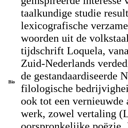
geïnspireerde interesse 
taalkundige studie resul
lexicografische verzame
woorden uit de volkstaa
tijdschrift Loquela, van
Zuid-Nederlands verded
de gestandaardiseerde N
Bio
filologische bedrijvighei
ook tot een vernieuwde a
werk, zowel vertaling (
oorspronkelijke poëzie. 