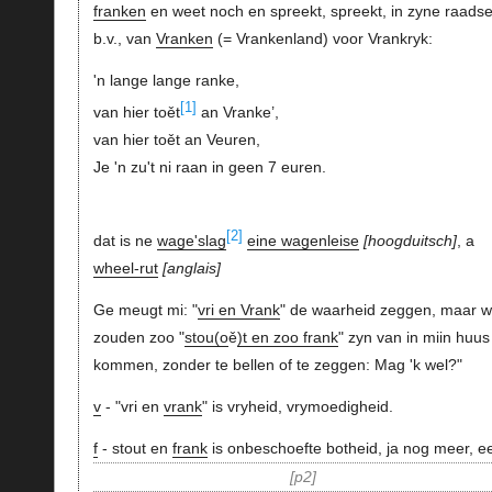
franken
en weet noch en spreekt, spreekt, in zyne raadse
b.v., van
Vranken
(= Vrankenland) voor Vrankryk:
'n lange lange ranke,
[1]
van hier toět
an Vranke’,
van hier toět an Veuren,
Je 'n zu't ni raan in geen 7 euren.
[2]
dat is ne
wage'slag
eine wagenleise
hoogduitsch
, a
wheel-rut
anglais
Ge meugt mi: "
vri en Vrank
" de waarheid zeggen, maar w
zouden zoo "
stou(o
ě
)t en zoo frank
" zyn van in miin huus
kommen, zonder te bellen of te zeggen: Mag 'k wel?"
v
- "vri en
vrank
" is vryheid, vrymoedigheid.
f
- stout en
frank
is onbeschoefte botheid, ja nog meer, e
p2