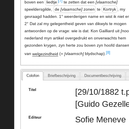
[7]
boven een
liedtje
te zetten dat een
vlaamsche
speeldersgilde,
de
vlaamsche
zonen
te
Kortryk
, my
gevraagd hadden. 1° weerderigen name en wist ik niet e
2° Dat zal my gelegentheid geven van dikwyls te mogen
antwoorden op de vrage: wie is dat. Kon Gailliard uit
noo
nederland myn artikel overgedrukt en onverwachts hem
gezonden krygen, zyn herte zou boven zyn hoofd danse
[8]
van
welgezindheid
(=
vlaamsch
blydschap).
Colofon
Briefbeschrijving
Documentbeschrijving
[29/10/1882 t.p
Titel
[Guido Gezelle
Sofie Meneve
Editeur