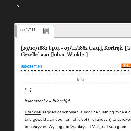
<
gg.17111
[29/10/1882 t.p.q. - 03/11/1882 t.a.q.], Kortrijk, [
Gezelle] aan [Johan Winkler]
Indextermen
p1
…
vlaamsch
v =
friesch
f.
F
rankryk
zeggen of schryven is voor ne Vlaming zyne ei
tale geweld aan doen om officieel (Hollandsch) te spreke
te schryven. Wy zeggen
V
rankryk
. 't Volk, dat van geen