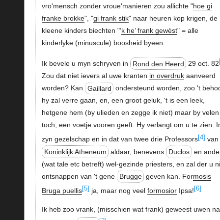
vro'mensch zonder vroue'manieren zou allichte "
hoe gi
franke brokke
", "
gi frank stik
" naar heuren kop krigen, de
kleene kinders biechten "‘
k he’ frank gewèst
" = alle
kinderlyke (minuscule) boosheid byeen.
Ik bevele u myn schryven in
Rond den Heerd
29 oct. 82
Zou dat niet ievers al uwe kranten
in overdruk
aanveerd
worden? Kan
Gaillard
ondersteund worden, zoo 't behoo
hy zal verre gaan, en, een groot geluk, 't is een leek,
hetgene hem (by ulieden en zegge ik niet) maar by velen
toch, een voetje vooren geeft. Hy verlangt om u te zien. I
[4]
zyn gezelschap en in dat van twee drie Professors
van 
Koninklijk Atheneum
aldaar, benevens
Duclos
en ande
(wat tale etc betreft) wel-gezinde priesters, en zal der u n
ontsnappen van 't gene
Brugge
geven kan. For
mosis
[5]
[6]
Bruga puellis
ja, maar nog veel
formosior
Ipsa!
Ik heb zoo vrank, (misschien wat frank) geweest uwen n