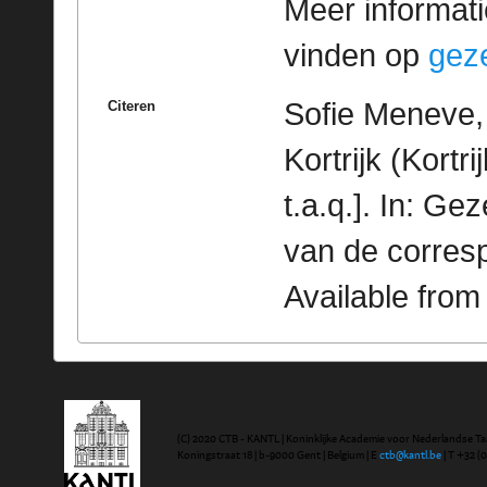
Meer informatie
vinden op
geze
Sofie Meneve,
Citeren
Kortrijk (Kortr
t.a.q.]. In: G
van de corres
Available fro
(C) 2020 CTB - KANTL | Koninklijke Academie voor Nederlandse Ta
Koningstraat 18 | b-9000 Gent | Belgium | E
ctb@kantl.be
| T +32 (0