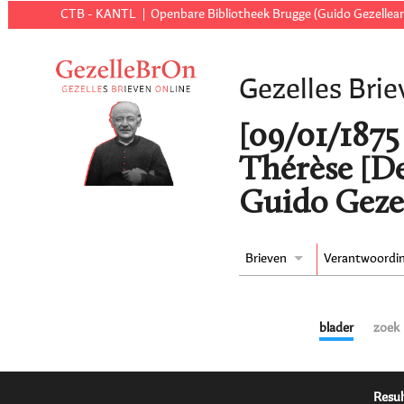
CTB - KANTL
Openbare Bibliotheek Brugge (Guido Gezellear
Gezelles Brie
[09/01/1875 
Thérèse [De
Guido Gezel
Brieven
Verantwoordi
blader
zoek
Resul