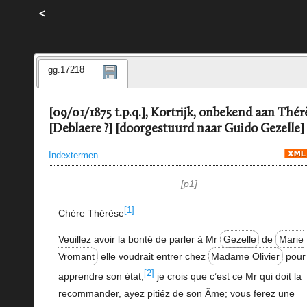
<
gg.17218
[09/01/1875 t.p.q.], Kortrijk, onbekend aan Thér
[Deblaere ?] [doorgestuurd naar Guido Gezelle]
Indextermen
p1
[1]
Chère Thérèse
Veuillez avoir la bonté de parler à Mr
Gezelle
de
Marie
Vromant
elle voudrait entrer chez
Madame Olivier
pour
[2]
apprendre son état,
je crois que c’est ce Mr qui doit la
recommander, ayez pitiéz de son Âme; vous ferez une