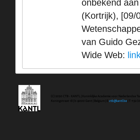
onbekend aan 
(Kortrijk), [09
Wetenschappeli
van Guido Geze
Wide Web:
lin
(C) 2020 CTB - KANTL | Koninklijke Academie voor Nederlandse Ta
Koningstraat 18 | b-9000 Gent | Belgium | E
ctb@kantl.be
| T +32 (0