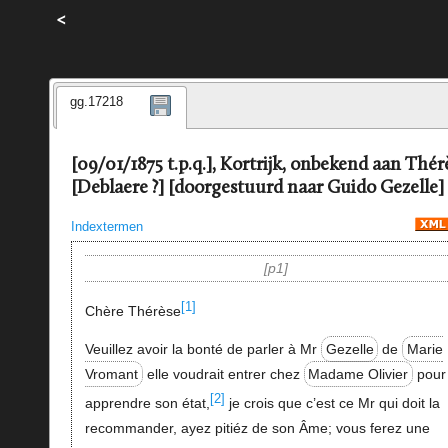
<
gg.17218
[09/01/1875 t.p.q.], Kortrijk, onbekend aan Thér
[Deblaere ?] [doorgestuurd naar Guido Gezelle]
Indextermen
p1
[1]
Chère Thérèse
Veuillez avoir la bonté de parler à Mr
Gezelle
de
Marie
Vromant
elle voudrait entrer chez
Madame Olivier
pour
[2]
apprendre son état,
je crois que c’est ce Mr qui doit la
recommander, ayez pitiéz de son Âme; vous ferez une