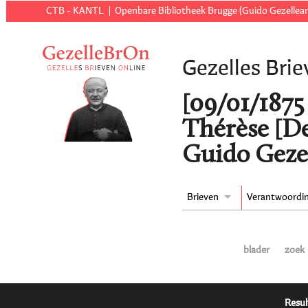
CTB - KANTL
Openbare Bibliotheek Brugge (Guido Gezellear
Gezelles Brie
[09/01/1875 
Thérèse [De
Guido Gezel
Brieven
Verantwoordi
blader
zoek
Resul