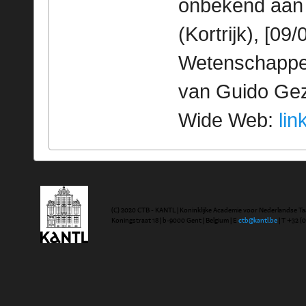
onbekend aan 
(Kortrijk), [09
Wetenschappeli
van Guido Geze
Wide Web:
lin
(C) 2020 CTB - KANTL | Koninklijke Academie voor Nederlandse Ta
Koningstraat 18 | b-9000 Gent | Belgium | E
ctb@kantl.be
| T +32 (0