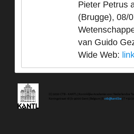
Pieter Petrus
(Brugge), 08/0
Wetenschappeli
van Guido Geze
Wide Web:
lin
(C) 2020 CTB - KANTL | Koninklijke Academie voor Nederlandse Ta
Koningstraat 18 | b-9000 Gent | Belgium | E
ctb@kantl.be
| T +32 (0