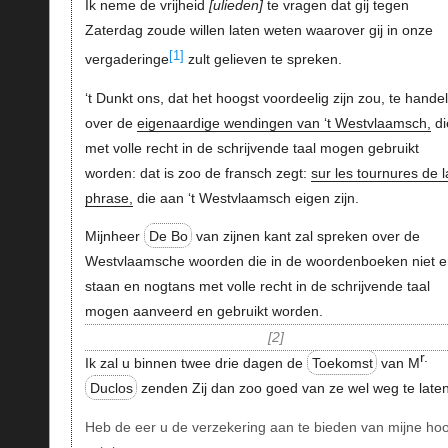
Ik neme de vrijheid
ulieden
te vragen dat gij tegen
Zaterdag zoude willen laten weten waarover gij in onze
[1]
vergaderinge
zult gelieven te spreken.
‘t Dunkt ons, dat het hoogst voordeelig zijn zou, te hande
over de
eigenaardige wendingen van ‘t Westvlaamsch,
di
met volle recht in de schrijvende taal mogen gebruikt
worden: dat is zoo de fransch zegt:
sur les tournures de l
phrase,
die aan ‘t Westvlaamsch eigen zijn.
Mijnheer
De Bo
van zijnen kant zal spreken over de
Westvlaamsche woorden die in de woordenboeken niet e
staan en nogtans met volle recht in de schrijvende taal
mogen aanveerd en gebruikt worden.
2
r.
Ik zal u binnen twee drie dagen de
Toekomst
van M
Duclos
zenden Zij dan zoo goed van ze wel weg te laten
Heb de eer u de verzekering aan te bieden van mijne ho