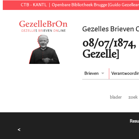
CTB - KANTL
Openbare Bibliotheek Brugge (Guido Gezellear
Gezelles Brieven 
08/07/1874,
Gezelle]
Brieven
Verantwoordi
blader
zoek
Resu
<