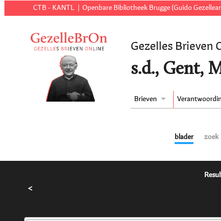
CTB - KANTL
Openbare Bibliotheek Brugge (Guido Gezellear
Gezelles Brieven 
s.d., Gent, 
Brieven
Verantwoordi
blader
zoek
Resul
<