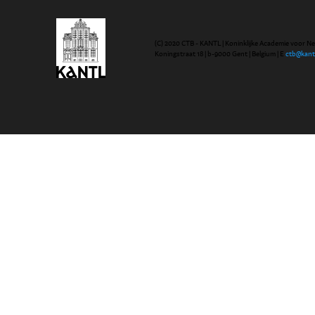
(C) 2020 CTB - KANTL | Koninklijke Academie voor N
Koningstraat 18 | b-9000 Gent | Belgium | E
ctb@kant