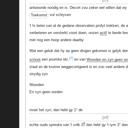
p3
antwoorde noodig en is. Decort zou zeker wel willen dat w
Toekomst
vol schryven
't Is beter van al de gedane observatien profyt trekken; d
verbeteren en versterkt voort doen, onzen
actif
te berde bre
met nog een hoop andere daarby.
Wat een geluk dat hy op geen dingen gekomen is gelyk den 
[7]
schoot
een pruimke etc.
en van
Woorden en zyn geen oor
staal en de kruime weggecorrigeerd is en zoo veel andere d
strydig zyn
Woorden
En zyn geen oorden
moet het zyn; dan hebt gy 1° de
p4
o
echte oude spreuke van 't volk 2
dan hebt gy 't rym 3° da