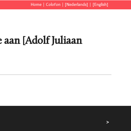
Home
Colofon
[Nederlands]
[English]
e aan [Adolf Juliaan
>