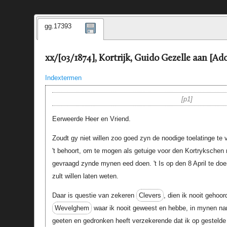
gg.17393
xx/[03/1874], Kortrijk, Guido Gezelle aan [Ad
Indextermen
p1
Eerweerde Heer en Vriend.
Zoudt gy niet willen zoo goed zyn de noodige toelatinge t
't behoort, om te mogen als getuige voor den Kortrykschen
gevraagd zynde mynen eed doen. 't Is op den 8 April te doe
zult willen laten weten.
Daar is questie van zekeren
Clevers
, dien ik nooit gehoor
Wevelghem
waar ik nooit geweest en hebbe, in mynen na
geeten en gedronken heeft verzekerende dat ik op gesteld