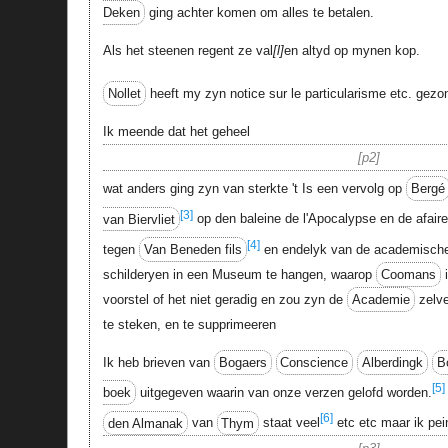
Deken
ging achter komen om alles te betalen.
Als het steenen regent ze val
l
en altyd op mynen kop.
Nollet
heeft my zyn notice sur le particularisme etc. gezo
Ik meende dat het geheel
p2
wat anders ging zyn van sterkte 't Is een vervolg op
Bergé
[3]
van Biervliet
op den baleine de l'Apocalypse en de afair
[4]
tegen
Van Beneden fils
en endelyk van de academische 
schilderyen in een Museum te hangen, waarop
Coomans
voorstel of het niet geradig en zou zyn de
Academie
zelve
te steken, en te supprimeeren
Ik heb brieven van
Bogaers
Conscience
Alberdingk
B
[5]
boek
uitgegeven waarin van onze verzen gelofd worden.
[6]
den Almanak
van
Thym
staat veel
etc etc maar ik pei