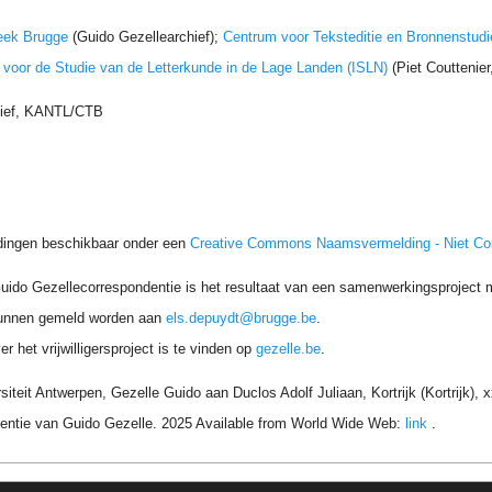
eek Brugge
(Guido Gezellearchief);
Centrum voor Teksteditie en Bronnenstudi
t voor de Studie van de Letterkunde in de Lage Landen (ISLN)
(Piet Couttenie
hief, KANTL/CTB
dingen beschikbaar onder een
Creative Commons Naamsvermelding - Niet C
uido Gezellecorrespondentie is het resultaat van een samenwerkingsproject me
unnen gemeld worden aan
els.depuydt@brugge.be
.
r het vrijwilligersproject is te vinden op
gezelle.be
.
siteit Antwerpen, Gezelle Guido aan Duclos Adolf Juliaan, Kortrijk (Kortrijk),
entie van Guido Gezelle. 2025 Available from World Wide Web:
link
.