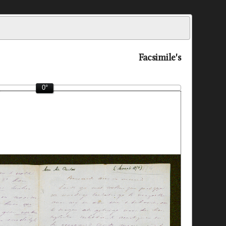
Facsimile's
0°