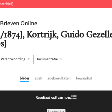
earchief)
 Brieven Online
/1874], Kortrijk, Guido Gezell
s]
Verantwoording
Documentatie
blader
zoek
zoekresultaten
bewaarlijst
Resultaat 548 van 3014
leestekst