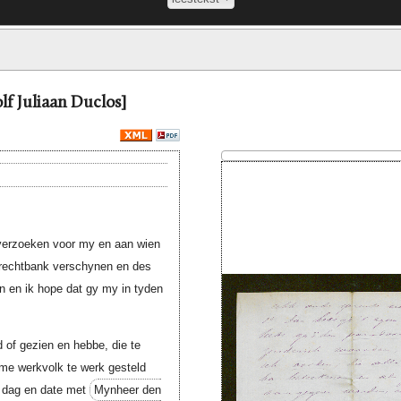
olf Juliaan Duclos]
e verzoeken voor my en aan wien
 rechtbank verschynen en des
n en ik hope dat gy my in tyden
d of gezien en hebbe, die te
me werkvolk te werk gesteld
e dag en date met
Mynheer den