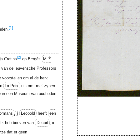
[1]
nden.
lle
[2]
s Cretins
op Bergés
M
e van de leuvensche Professors
voorstellen om al de kerk
in
La Paix
uitkomt met zynen
 in een Museum van oudheden
ormans
.
Leopold
heeft
een
Ik heb brieven van
Decort
, in
nze dat er geen