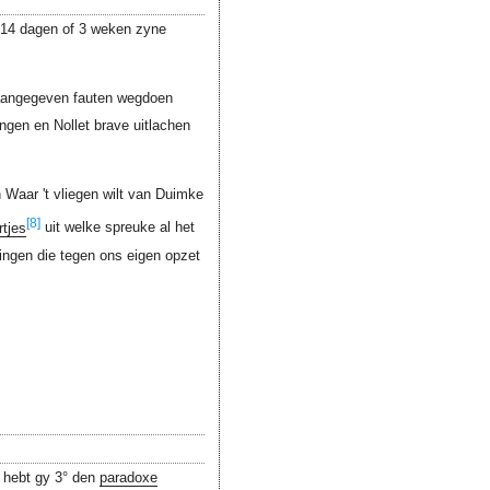
y 14 dagen of 3 weken zyne
e aangegeven fauten wegdoen
ngen en Nollet brave uitlachen
Waar 't vliegen wilt van Duimke
[8]
tjes
uit welke spreuke al het
ingen die tegen ons eigen opzet
n hebt gy 3° den
paradoxe