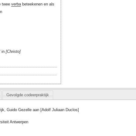
le twee
verba
beteekenen en als
in
in
Christo
Gevolgde codeerpraktijk
rijk, Guido Gezelle aan [Adolf Juliaan Duclos]
siteit Antwerpen