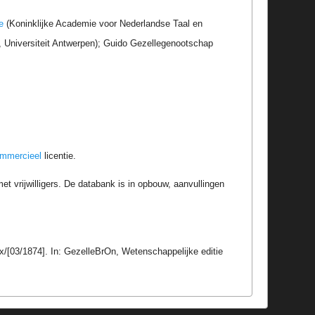
e
(Koninklijke Academie voor Nederlandse Taal en
r, Universiteit Antwerpen); Guido Gezellegenootschap
ommercieel
licentie.
t vrijwilligers. De databank is in opbouw, aanvullingen
 xx/[03/1874]. In: GezelleBrOn, Wetenschappelijke editie