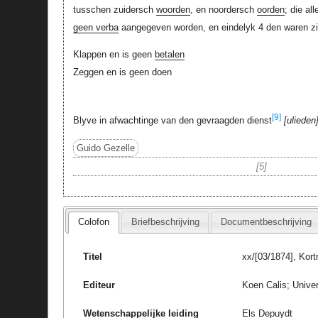
tusschen zuidersch
woorden
, en noordersch
oorden
; die al
geen verba
aangegeven worden, en eindelyk 4 den waren z
Klappen en is geen
betalen
Zeggen en is geen doen
[9]
Blyve in afwachtinge van den gevraagden dienst
ulieden
Guido Gezelle
5
Colofon
Briefbeschrijving
Documentbeschrijving
Titel
xx/[03/1874], Kort
Editeur
Koen Calis; Univer
Wetenschappelijke leiding
Els Depuydt