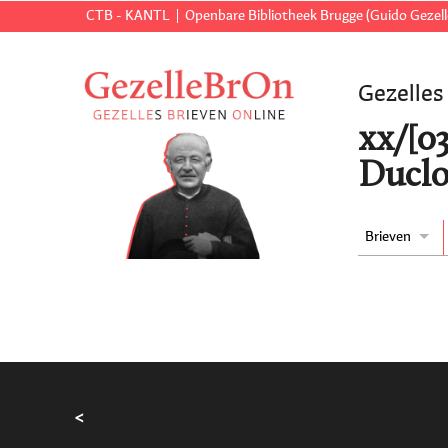
CTB - KANTL
Openbare Bibliotheek Brugge (Guido Gezell
Gezelles
xx/[03
Duclo
Brieven
<