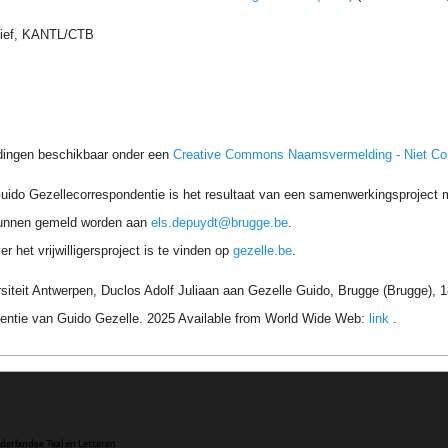
hief, KANTL/CTB
dingen beschikbaar onder een
Creative Commons Naamsvermelding - Niet C
uido Gezellecorrespondentie is het resultaat van een samenwerkingsproject me
unnen gemeld worden aan
els.depuydt@brugge.be
.
r het vrijwilligersproject is te vinden op
gezelle.be
.
siteit Antwerpen, Duclos Adolf Juliaan aan Gezelle Guido, Brugge (Brugge), 
entie van Guido Gezelle. 2025 Available from World Wide Web:
link
.
ederlandse Taal en Letteren