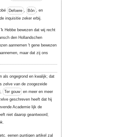
bbé
Defoere
,
Bôn
, en
de inquisitie zeker erbij.
t. 'k Hebbe bewezen dat wij recht
gansch den Hollandschen
onzen aannemen 't gene bewezen
. aannemen, maar dat zij ons
n als ongegrond en kwalijk; dat
rs zelve van de zoogezeide
,
Ter gouw
en meer en meer
elve geschreven heeft dat hij
gevende Academie lijk de
eft niet daarop geantwoord;
ok.
 etc. eenen puntigen artikel zal