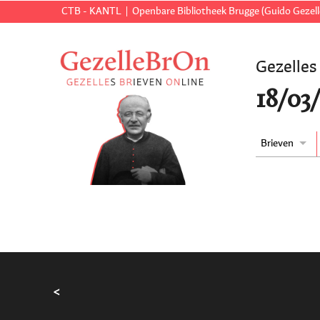
CTB - KANTL
Openbare Bibliotheek Brugge (Guido Gezell
Gezelles
18/03/
Brieven
<