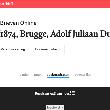
earchief)
 Brieven Online
1874, Brugge, Adolf Juliaan D
Verantwoording
Documentatie
blader
zoek
zoekresultaten
bewaarlijst
Resultaat 546 van 3014
leestekst