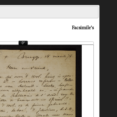
Facsimile's
0°