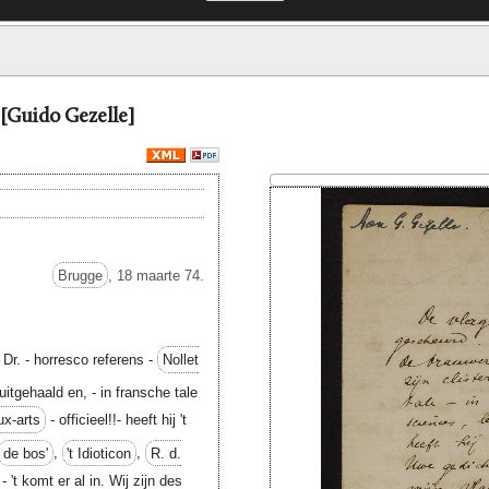
 [Guido Gezelle]
Brugge
, 18 maarte 74.
Dr. - horresco referens -
Nollet
uitgehaald en, - in fransche tale
ux-arts
- officieel!!- heeft hij 't
de bos'
,
't Idioticon
,
R. d.
- 't komt er al in. Wij zijn des