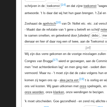
[14]
schrijven in de
toekomst
en dat zijne
toekomst
"wagew
antwoorde. 't Is daar dat wij het hun gaan brengen. 't Zal en 
[16]
Zoohaast de
aprilvisch
van Dr. Nollet etc. etc. zal vers
- Maakt dan de refutatie van 't gene u betreft en schrijf
note
te samen smelten, en geteekend door
ulieden
debo
,
me
dienaar en hier of daar nog een of twee, aan de Toekomst 
p4
Wij zijn dus verre gekomen en de voorige misslagen zullen 
[17]
Congres van Brugge
wierd er gezwegen, aan de Commi
men "met achterdenken lag" en men ging niet - sedert die
vermoord. Maar nu - 't moet zijn dat de zake volgens hun ern
[19]
komen zij tegen ons op -
alea jacta est:
t is oorlog en wi
ons vel kosten. Wij gaan uitkomen met
onze
spelregels, e
onze woorden
, onze
klanken
, onze wendingen te bezigen.
'k moet uitscheiden. Goe gezondheid - en zend mij allichte 