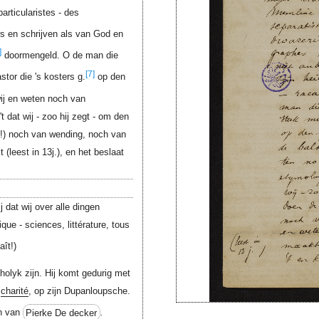
rticularistes - des
rs en schrijven als van God en
]
doormengeld. O de man die
[7]
tor die 's kosters g.
op den
 wij en weten noch van
 dat wij - zoo hij zegt - om den
st!) noch van wending, noch van
 (leest in 13j.), en het beslaat
j dat wij over alle dingen
ique - sciences, littérature, tous
ît!)
tholyk zijn. Hij komt gedurig met
e
charité
, op zijn Dupanloupsche.
n van
Pierke De decker
.