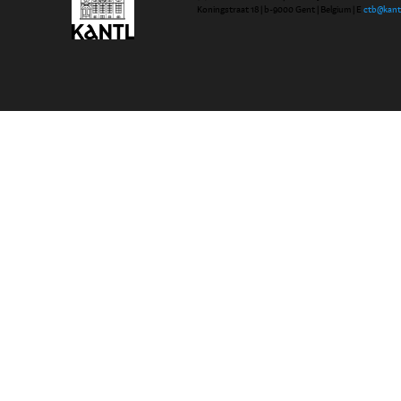
Koningstraat 18 | b-9000 Gent | Belgium | E
ctb@kant