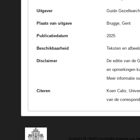
Uitgever
Guido Gezellearc
Plaats van uitgave
Brugge, Gent
Publicatiedatum
2025
Beschikbaarheid
Teksten en afbeel
Disclaimer
De editie van de G
en opmerkingen k
Meer informatie ove
Citeren
Koen Calis; Univer
van de correspond
(C) 2020 CTB - KANTL | Koninklijke Academie voor N