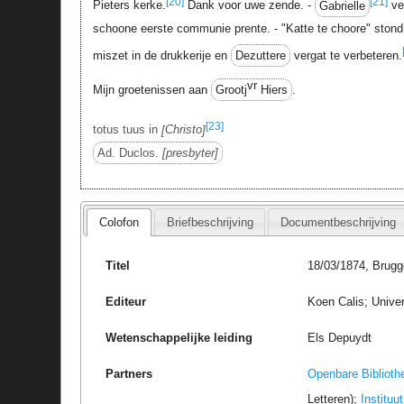
[20]
[21]
Pieters kerke.
Dank voor uwe zende. -
Gabrielle
ver
schoone eerste communie prente. - "Katte te choore" stond
miszet in de drukkerije en
Dezuttere
vergat te verbeteren.
vr
Mijn groetenissen aan
Grootj
Hiers
.
[23]
totus tuus in
Christo
Ad. Duclos.
presbyter
Colofon
Briefbeschrijving
Documentbeschrijving
Titel
18/03/1874, Brugg
Editeur
Koen Calis; Univer
Wetenschappelijke leiding
Els Depuydt
Partners
Openbare Biblioth
Letteren);
Instituu