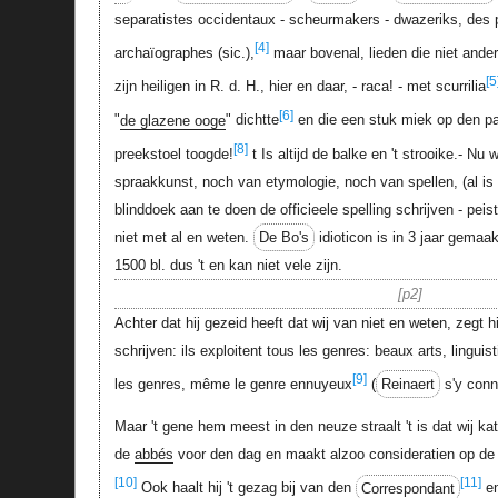
separatistes occidentaux - scheurmakers - dwazeriks, des pa
[4]
archaïographes (sic.),
maar bovenal, lieden die niet ande
[5
zijn heiligen in R. d. H., hier en daar, - raca! - met scurrilia
[6]
"
de glazene ooge
" dichtte
en die een stuk miek op den pas
[8]
preekstoel toogde!
t Is altijd de balke en 't strooike.- Nu
spraakkunst, noch van etymologie, noch van spellen, (al is 't
blinddoek aan te doen de officieele spelling schrijven - pei
niet met al en weten.
De Bo's
idioticon is in 3 jaar gemaakt
1500 bl. dus 't en kan niet vele zijn.
p2
Achter dat hij gezeid heeft dat wij van niet en weten, zegt hi
schrijven: ils exploitent tous les genres: beaux arts, linguist
[9]
les genres, même le genre ennuyeux
(
Reinaert
s'y conna
Maar 't gene hem meest in den neuze straalt 't is dat wij ka
de
abbés
voor den dag en maakt alzoo consideratien op d
[10]
[11]
Ook haalt hij 't gezag bij van den
Correspondant
e