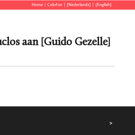
Home
Colofon
[Nederlands]
[English]
uclos aan [Guido Gezelle]
>