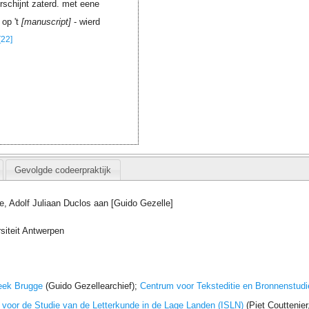
schijnt zaterd. met eene
 op 't
manuscript
- wierd
[22]
Gevolgde codeerpraktijk
e, Adolf Juliaan Duclos aan [Guido Gezelle]
siteit Antwerpen
eek Brugge
(Guido Gezellearchief);
Centrum voor Teksteditie en Bronnenstudi
t voor de Studie van de Letterkunde in de Lage Landen (ISLN)
(Piet Couttenie