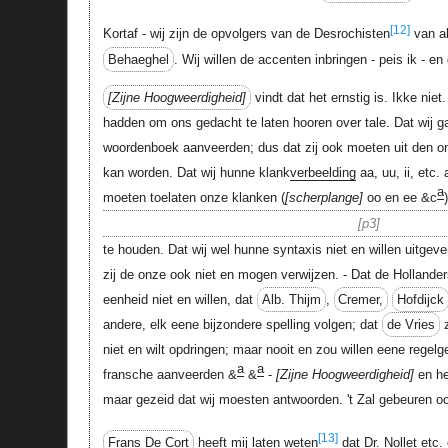
[12]
Kortaf - wij zijn de opvolgers van de Desrochisten
van a
Behaeghel
. Wij willen de accenten inbringen - peis ik - en 
Zijne Hoogweerdigheid
vindt dat het ernstig is. Ikke nie
hadden om ons gedacht te laten hooren over tale. Dat wij 
woordenboek aanveerden; dus dat zij ook moeten uit den 
kan worden. Dat wij hunne klank
verbeelding
aa, uu, ii, etc
a
moeten toelaten onze klanken (
scherplange
oo en ee &c
)
p3
te houden. Dat wij wel hunne syntaxis niet en willen uitgeve
zij de onze ook niet en mogen verwijzen. - Dat de Hollande
eenheid niet en willen, dat
Alb. Thijm
,
Cremer,
Hofdijck
andere, elk eene bijzondere spelling volgen; dat
de Vries
z
niet en wilt opdringen; maar nooit en zou willen eene regel
a
a
fransche aanveerden &
&
-
Zijne Hoogweerdigheid
en he
maar gezeid dat wij moesten antwoorden. 't Zal gebeuren o
[13]
Frans De Cort
heeft mij laten weten
dat Dr. Nollet etc.