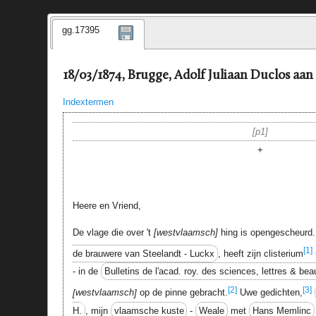
gg.17395
18/03/1874, Brugge, Adolf Juliaan Duclos aan
Indextermen
p1
+
Heere en Vriend,
De vlage die over 't
westvlaamsch
hing is opengescheurd. 
[1]
de brauwere van Steelandt - Luckx
, heeft zijn clisterium
- in de
Bulletins de l'acad. roy. des sciences, lettres & bea
[2]
[3]
westvlaamsch
op de pinne gebracht.
Uwe gedichten,
H.
, mijn
vlaamsche kuste
-
Weale
met
Hans Memlinc