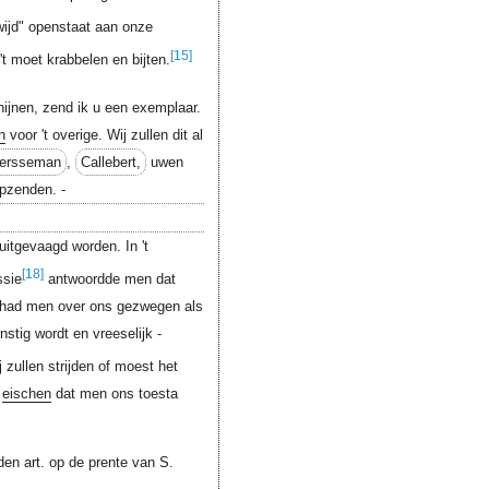
ijd" openstaat aan onze
[15]
't moet krabbelen en bijten.
chijnen, zend ik u een exemplaar.
n
voor 't overige. Wij zullen dit al
ersseman
,
Callebert,
uwen
opzenden. -
uitgevaagd worden. In 't
[18]
ssie
antwoordde men dat
n had men over ons gezwegen als
stig wordt en vreeselijk -
j zullen strijden of moest het
n
eischen
dat men ons toesta
den art. op de prente van S.