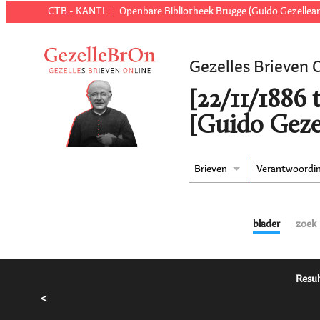
CTB - KANTL
Openbare Bibliotheek Brugge (Guido Gezellear
Gezelles Brieven 
[22/11/1886 t.
[Guido Geze
Brieven
Verantwoordi
blader
zoek
Resul
<