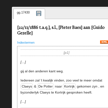
gg.17430
[22/11/1886 t.a.q.], s.l., [Pieter Baes] aan [Guido
Gezelle]
Indextermen
p1
…
gij al den anderen kant weg.
Iedereen zal ’t kwalijk vinden, zoo veel te meer omdat
Claeys
&
De Potter
naar
Kortrijk
gekomen zyn , en
byzonderlyk Claeys te Kortrijk gesproken heeft.
…