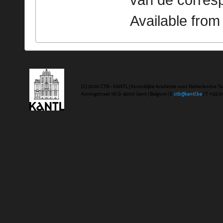
van de corres
Available fro
(C) 2020 CTB - KANTL | Koninklijke Academie voor Nederlandse Ta
Koningstraat 18 | b-9000 Gent | Belgium | E
ctb@kantl.be
| T +32 (0