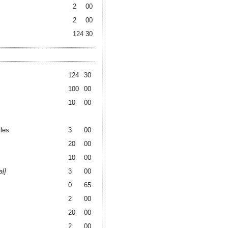
2
00
2
00
124
30
124
30
100
00
10
00
les
3
00
20
00
10
00
al
3
00
0
65
2
00
20
00
2
00