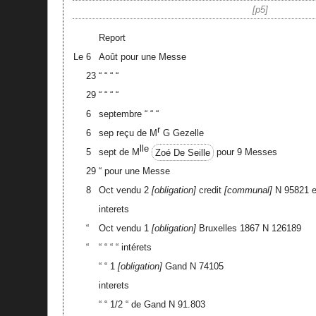
p5
Report
Le
6
Août pour une Messe
23
“ “ “ “
29
“ “ “ “
6
septembre “ “ “
r
6
sep reçu de M
G Gezelle
lle
5
sept de M
Zoé De Seille
pour 9 Messes
29
“ pour une Messe
8
Oct vendu 2
obligation
credit
communal
N 95821 e
interets
“
Oct vendu 1
obligation
Bruxelles 1867 N 126189
“
“ “ “ “ intérets
“ “ 1
obligation
Gand N 74105
interets
“ “ 1/2 “ de Gand N 91.803