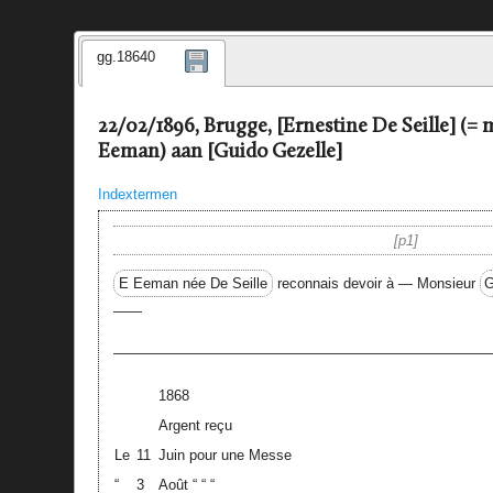
gg.18640
22/02/1896, Brugge, [Ernestine De Seille] (
Eeman) aan [Guido Gezelle]
Indextermen
p1
E Eeman née De Seille
reconnais devoir à — Monsieur
G
——
——————————————————————————
1868
Argent reçu
Le
11
Juin pour une Messe
“
3
Août “ “ “