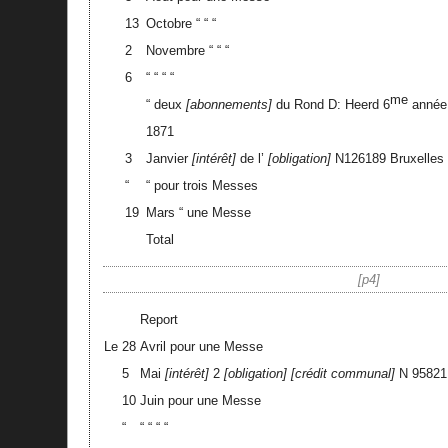
13
Octobre “ “ “
2
Novembre “ “ “
6
“ “ “ “
me
“ deux
abonnements
du Rond D: Heerd 6
année
1871
3
Janvier
intérêt
de l’
obligation
N126189 Bruxelles
“
“ pour trois Messes
19
Mars “ une Messe
Total
p4
Report
Le
28
Avril pour une Messe
5
Mai
intérêt
2
obligation
crédit communal
N 95821
10
Juin pour une Messe
“
“ “ “ “