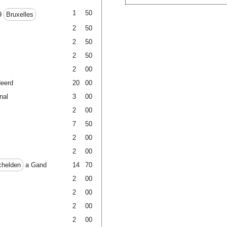
1
50
9
Bruxelles
2
50
2
50
2
50
2
00
Heerd
20
00
nal
3
00
2
00
7
50
2
00
2
00
helden
a Gand
14
70
2
00
2
00
2
00
2
00