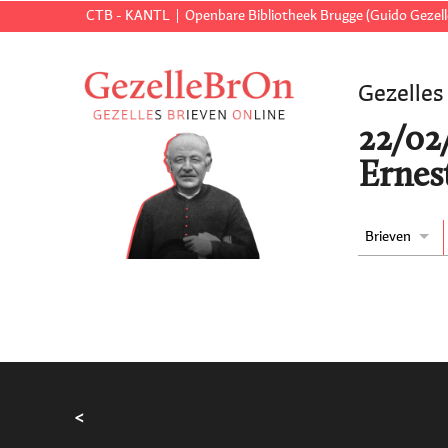
CTB - KANTL
Openbare Bibliotheek Brugge (Guido Gezell
Gezelles
22/02
Ernes
Brieven
<