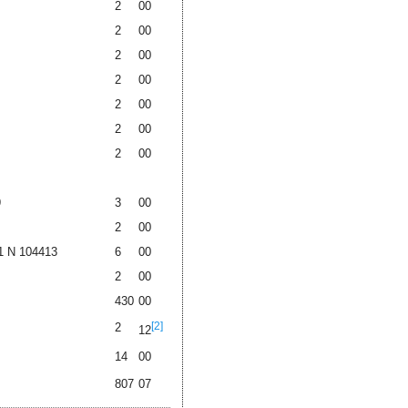
2
00
2
00
2
00
2
00
2
00
2
00
2
00
9
3
00
2
00
1 N 104413
6
00
2
00
430
00
[2]
2
12
14
00
807
07