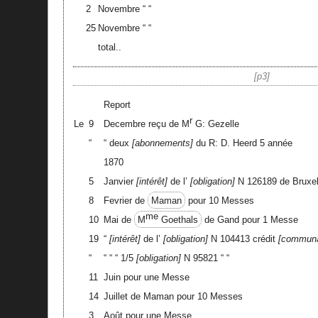
2
Novembre “ “
25
Novembre “ “
total..
p3
Report
r
Le
9
Decembre reçu de M
G: Gezelle
“
“ deux
abonnements
du R: D. Heerd 5 année
1870
5
Janvier
intérêt
de l’
obligation
N 126189 de Bruxel
8
Fevrier de
Maman
pour 10 Messes
me
10
Mai de
M
Goethals
de Gand pour 1 Messe
19
“
intérêt
de l’
obligation
N 104413 crédit
commun
“
“ “ “ 1/5
obligation
N 95821 “ “
11
Juin pour une Messe
14
Juillet de Maman pour 10 Messes
3
Août pour une Messe