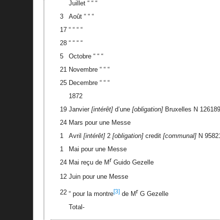
Juillet “ “ “
3
Août “ “ “
17
“ “ “ “
28
“ “ “ “
5
Octobre “ “ “
21
Novembre “ “ “
25
Decembre “ “ “
1872
19
Janvier
intérêt
d’une
obligation
Bruxelles N 12618
24
Mars pour une Messe
1
Avril
intérêt
2
obligation
credit
communal
N 9582
1
Mai pour une Messe
r
24
Mai reçu de M
Guido Gezelle
12
Juin pour une Messe
r
[3]
22
“ pour la montre
de M
G Gezelle
Total-