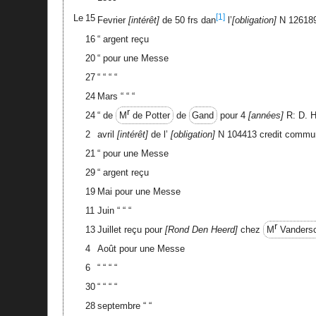
[1]
Le
15
Fevrier
intérêt
de 50 frs dan
l’
obligation
N 12618
16
“ argent reçu
20
“ pour une Messe
27
“ “ “ “
24
Mars “ “ “
r
24
“ de
M
de Potter
de
Gand
pour 4
années
R: D. 
2
avril
intérêt
de l’
obligation
N 104413 credit commu
21
“ pour une Messe
29
“ argent reçu
19
Mai pour une Messe
11
Juin “ “ “
r
13
Juillet reçu pour
Rond Den Heerd
chez
M
Vandersc
4
Août pour une Messe
6
“ “ “ “
30
“ “ “ “
28
septembre “ “