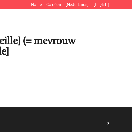
Home
Colofon
[Nederlands]
[English]
eille] (= mevrouw
e]
>