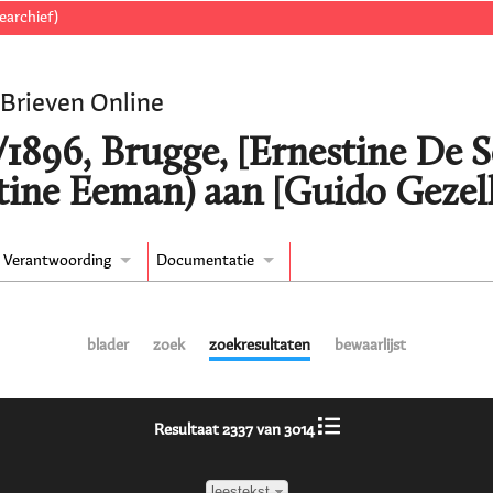
earchief)
 Brieven Online
/1896, Brugge, [Ernestine De S
tine Eeman) aan [Guido Gezell
Verantwoording
Documentatie
blader
zoek
zoekresultaten
bewaarlijst
Resultaat 2337 van 3014
leestekst