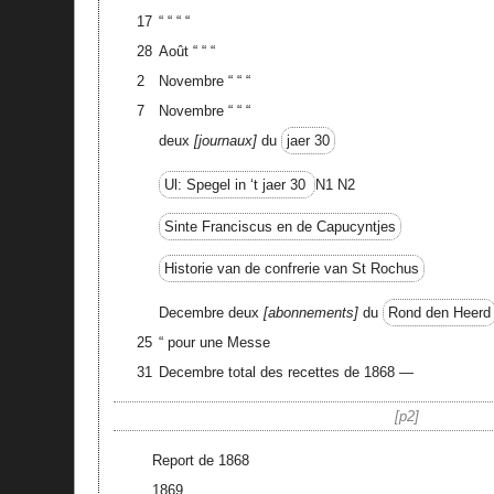
17
“ “ “ “
28
Août “ “ “
2
Novembre “ “ “
7
Novembre “ “ “
deux
journaux
du
jaer 30
Ul: Spegel in ‘t jaer 30
N1 N2
Sinte Franciscus en de Capucyntjes
Historie van de confrerie van St Rochus
Decembre deux
abonnements
du
Rond den Heerd
25
“ pour une Messe
31
Decembre total des recettes de 1868 —
p2
Report de 1868
1869