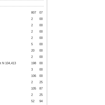
807
07
2
00
2
00
2
00
2
00
5
00
20
00
2
00
t N 104,413
198
00
3
00
106
00
2
25
105
87
2
25
52
94