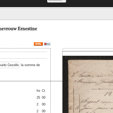
= mevrouw Ernestine
uido Gezelle
la somme de
————————————————————————
frs
Ct
25
00
2
00
2
00