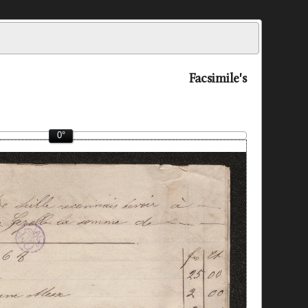
Facsimile's
0°