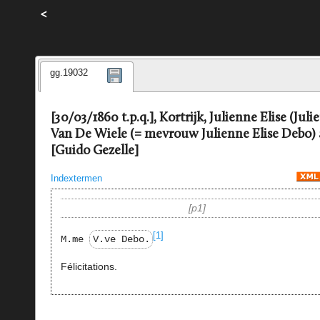
<
gg.19032
[30/03/1860 t.p.q.], Kortrijk, Julienne Elise (Julie
Van De Wiele (= mevrouw Julienne Elise Debo)
[Guido Gezelle]
Indextermen
p1
[1]
M.me
V.ve Debo.
Félicitations.