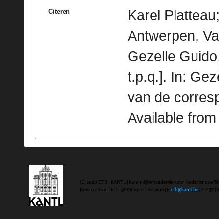
Karel Platteau;
Citeren
Antwerpen, Va
Gezelle Guido, 
t.p.q.]. In: G
van de corres
Available fro
(C) 2020 CTB - KANTL | Koninklijke Academie voor Nederlandse Ta
Koningstraat 18 | b-9000 Gent | Belgium | E
ctb@kantl.be
| T +32 (0