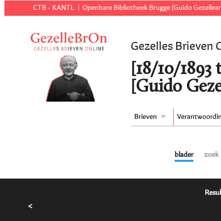
CTB - KANTL
Openbare Bibliotheek Brugge (Guido Gezellear
Gezelles Brieven 
[18/10/1893 
[Guido Geze
Brieven
Verantwoordi
blader
zoek
Resul
<