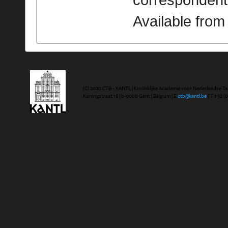
correspondent
Available fro
(C) 2020 CTB - KANTL | Koninklijke Academie voor Nederlandse Ta
Koningstraat 18 | b-9000 Gent | Belgium | E
ctb@kantl.be
| T +32 (0