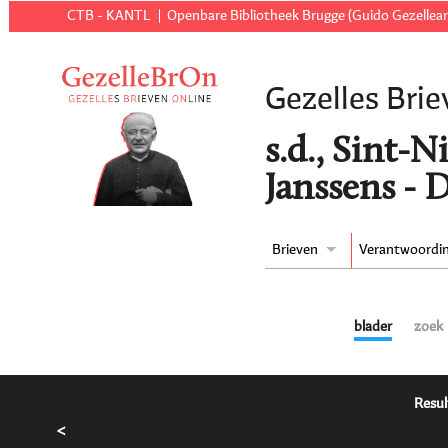
CTB - KANTL
Openbare Bibliotheek Brugge (Guido Gezellear
Gezelles Brie
s.d., Sint-N
Janssens - 
Brieven
Verantwoordi
blader
zoek
Resul
<