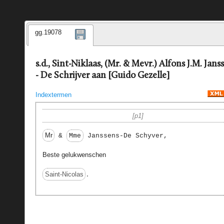
gg.19078
s.d., Sint-Niklaas, (Mr. & Mevr.) Alfons J.M. Jans
- De Schrijver aan [Guido Gezelle]
Indextermen
p1
Mr
&
Mme
Janssens-De Schyver,
Beste gelukwenschen
Saint-Nicolas
.