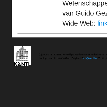
Wetenschappeli
van Guido Geze
Wide Web:
lin
(C) 2020 CTB - KANTL | Koninklijke Academie voor Nederlandse Ta
Koningstraat 18 | b-9000 Gent | Belgium | E
ctb@kantl.be
| T +32 (0