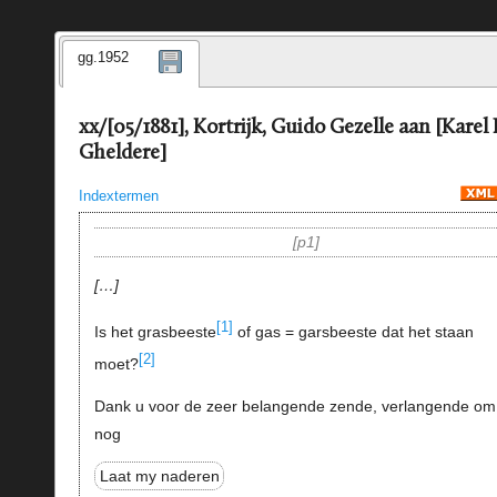
gg.1952
xx/[05/1881], Kortrijk, Guido Gezelle aan [Karel
Gheldere]
Indextermen
p1
…
[1]
Is het grasbeeste
of gas = garsbeeste dat het staan
[2]
moet?
Dank u voor de zeer belangende zende, verlangende om
nog
Laat my naderen