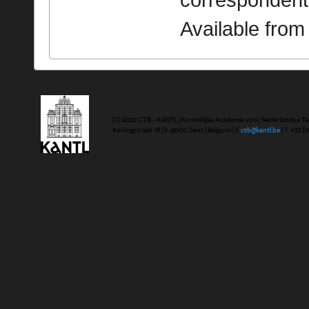
correspondent
Available fro
(C) 2020 CTB - KANTL | Koninklijke Academie voor Nederlandse Ta
Koningstraat 18 | b-9000 Gent | Belgium | E
ctb@kantl.be
| T +32 (0