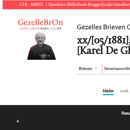
CTB - KANTL
Openbare Bibliotheek Brugge (Guido Gezellear
Gezelles Brieven 
xx/[05/1881]
[Karel De G
Brieven
Verantwoordi
blader
zoek
Resu
<