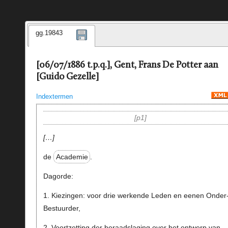
gg.19843
[06/07/1886 t.p.q.], Gent, Frans De Potter aan
[Guido Gezelle]
Indextermen
p1
…
de
Academie
.
Dagorde:
1. Kiezingen: voor drie werkende Leden en eenen Onder
Bestuurder,
2. Voortzetting der beraadslaging over het ontwerp van