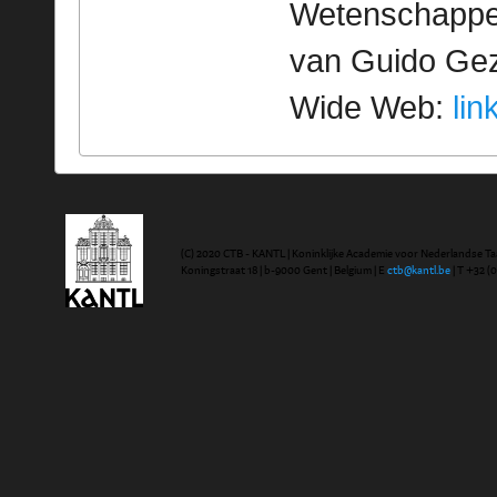
Wetenschappeli
van Guido Geze
Wide Web:
lin
(C) 2020 CTB - KANTL | Koninklijke Academie voor Nederlandse Ta
Koningstraat 18 | b-9000 Gent | Belgium | E
ctb@kantl.be
| T +32 (0