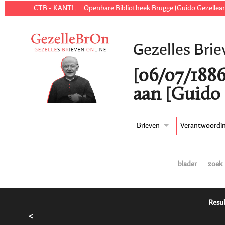
CTB - KANTL
Openbare Bibliotheek Brugge (Guido Gezellear
Gezelles Brie
[06/07/1886 
aan [Guido 
Brieven
Verantwoordi
blader
zoek
Resul
<