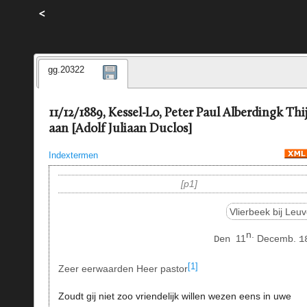
<
gg.20322
11/12/1889, Kessel-Lo, Peter Paul Alberdingk Th
aan [Adolf Juliaan Duclos]
Indextermen
p1
Vlierbeek bij Leu
n.
11
Decemb.
Den
1
[1]
Zeer eerwaarden Heer pastor
Zoudt gij niet zoo vriendelijk willen wezen eens in uwe