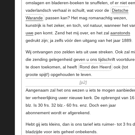
omslagen en bladeren-boeken te snuffelen, of er niet een
vaderlandsch verhaal in schuilt, wat voor de
Dietsche
Warande
passen kan? Het mag romanachtig wezen,
kunstrijk is het zeker, en toch, vol natuur, wanneer het va
uwe
pen komt. Zend het mij over, en het zal
aanstonds
gedrukt zijn; ja zelfs vóór den uitgang van het jaar 1889.
Wij ontvangen zoo zelden iets uit uwe streken. Ook zal mi
die zending gelegenheid geven u ons tijdschrift voortdur
te doen toekomen, al heeft
Rond den Heerd
ook (tot
groote spijt!) opgehouden te leven.
p2
Aangenaam zal het ons wezen u iets te mogen aanbiede
ter verheerlijking uwer nieuwe kerk. De opbrengst van 16
blz. Is 30 frs. 32 blz.- 60 frs. enz. Doch een jaar
abonnement wordt er afgerekend.
Hebt gij iets kleins, dan is ons tarief iets ruimer- tot 3 frs 
bladzijde voor iets geheel onbekends.