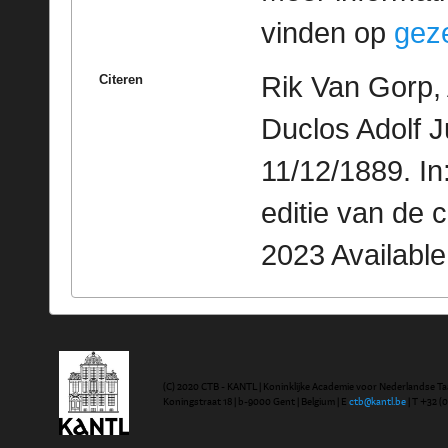
vinden op
geze
Rik Van Gorp, 
Citeren
Duclos Adolf J
11/12/1889. I
editie van de 
2023 Availabl
(C) 2020 CTB - KANTL | Koninklijke Academie voor Nederlandse Ta
Koningstraat 18 | b-9000 Gent | Belgium | E
ctb@kantl.be
| T +32 (0