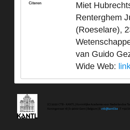
Miet Hubrechts
Citeren
Renterghem Ju
(Roeselare), 2
Wetenschappeli
van Guido Geze
Wide Web:
lin
(C) 2020 CTB - KANTL | Koninklijke Academie voor Nederlandse Ta
Koningstraat 18 | b-9000 Gent | Belgium | E
ctb@kantl.be
| T +32 (0