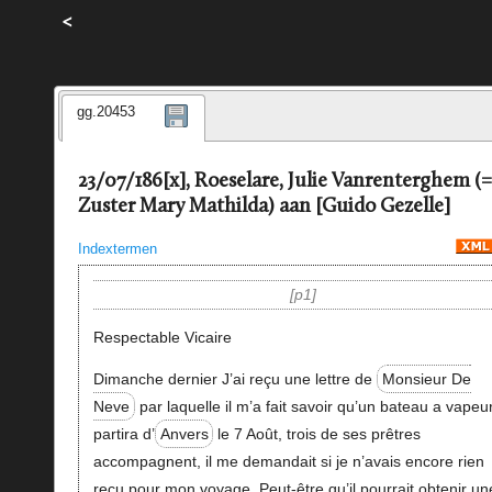
<
gg.20453
23/07/186[x], Roeselare, Julie Vanrenterghem (=
Zuster Mary Mathilda) aan [Guido Gezelle]
Indextermen
p1
Respectable Vicaire
Dimanche dernier J’ai reçu une lettre de
Monsieur De
Neve
par laquelle il m’a fait savoir qu’un bateau a vapeu
partira d’
Anvers
le 7 Août, trois de ses prêtres
accompagnent, il me demandait si je n’avais encore rien
reçu pour mon voyage. Peut-être qu’il pourrait obtenir un