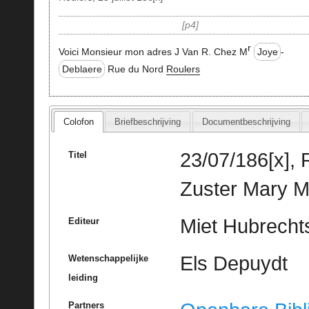
p4
r
Voici Monsieur mon adres J Van R. Chez M
Joye
-
Deblaere
Rue du Nord
Roulers
Colofon
Briefbeschrijving
Documentbeschrijving
23/07/186[x], 
Titel
Zuster Mary Ma
Miet Hubrechts
Editeur
Els Depuydt
Wetenschappelijke
leiding
Partners