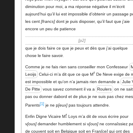
diminution pour moi, a ma réponse négative il m’écrit
aujourd’hui qu’il lui est impossible d’obtenir un passage p
les cent
francs
dont je puis disposer, qu’il faut que j’aie
encore un peu de patience
p2
que je dois faire ce que je peux et dès que j’ai quelque
chose le faire savoir.
Comme je ne fais rien sans conseiller mon Confesseur
r
Leoijs
Celui-ci m’a dit que ce que M
De Neve exige de 
est impossible et qu’on n’a jamais rien demande a
Julie
De Pitte
vous savez comment il va a
Roulers
on ne sait
pas ou donner dabord et de plus je ne suis pas chez mes
[1]
Parents
je ne p
eux
pas toujours attendre.
r
Enfin Digne Vicaire M
Loys m’a dit de vous écrire pour
v
ous
demander humblement si v
ous
ne connaîssiez p
de couvent soit en Belgique soit en Fran
ce
qui ont des