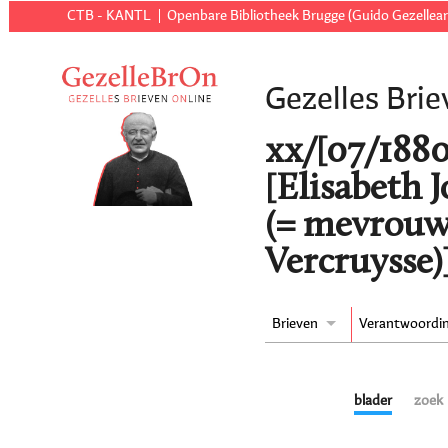
CTB - KANTL
Openbare Bibliotheek Brugge (Guido Gezellear
Gezelles Brie
xx/[07/1880
[Elisabeth 
(= mevrouw
Vercruysse)
Brieven
Verantwoordi
blader
zoek