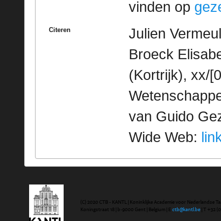
vinden op
geze
Julien Vermeu
Citeren
Broeck Elisabe
(Kortrijk), xx/
Wetenschappeli
van Guido Geze
Wide Web:
lin
(C) 2020 CTB - KANTL | Koninklijke Academie voor Nederlandse Ta
Koningstraat 18 | b-9000 Gent | Belgium | E
ctb@kantl.be
| T +32 (0