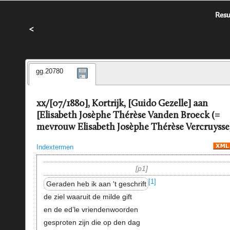
Resu
<
gg.20780
xx/[07/1880], Kortrijk, [Guido Gezelle] aan
[Elisabeth Josèphe Thérèse Vanden Broeck (=
mevrouw Elisabeth Josèphe Thérèse Vercruysse
Indextermen
p1
[1]
Geraden heb ik aan 't geschrift
de ziel waaruit de milde gift
en de ed’le vriendenwoorden
gesproten zijn die op den dag