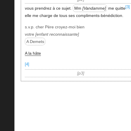
[3]
vous prendrez à ce sujet.
Mm
Vandamme
me quitte
elle me charge de tous ses compliments-bénédiction.
s.v.p. cher Père croyez-moi bien
votre
enfant reconnaissante
A Demets
A la hâte
[4]
p3