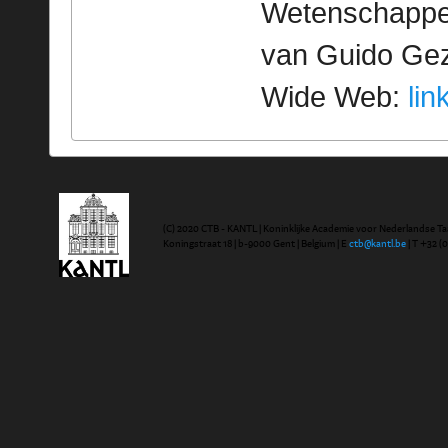
Wetenschappeli
van Guido Geze
Wide Web:
lin
(C) 2020 CTB - KANTL | Koninklijke Academie voor Nederlandse Ta
Koningstraat 18 | b-9000 Gent | Belgium | E
ctb@kantl.be
| T +32 (0