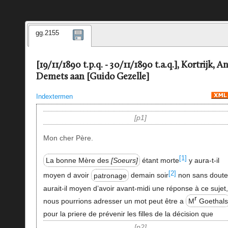
gg.2155
[19/11/1890 t.p.q. - 30/11/1890 t.a.q.], Kortrijk, A
Demets aan [Guido Gezelle]
Indextermen
p1
Mon cher Père.
[1]
La bonne Mère des
Soeurs
étant morte
y aura-t-il
[2]
moyen d avoir
patronage
demain soir
non sans doute
aurait-il moyen d’avoir avant-midi une réponse à ce sujet,
r
nous pourrions adresser un mot peut être a
M
Goethals
pour la priere de prévenir les filles de la décision que
p2