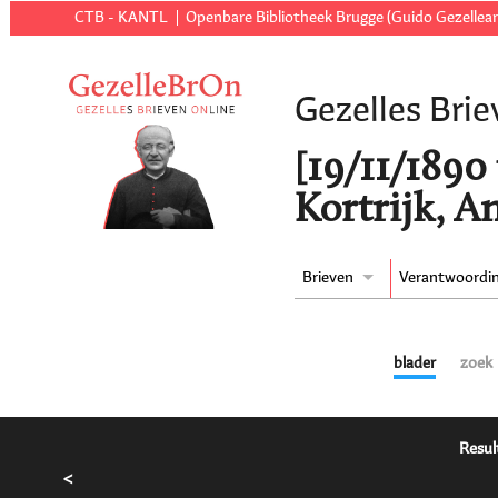
CTB - KANTL
Openbare Bibliotheek Brugge (Guido Gezellear
Gezelles Brie
[19/11/1890 t
Kortrijk, A
Brieven
Verantwoordi
blader
zoek
Resul
<