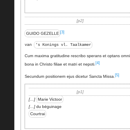
p2
[3]
GUIDO GEZELLE
van
‘s Konings vl. Taalkamer
Cum maxima gratitudine rescribo sperans et optans omn
[4]
bona in Christo filiae et matri et nepoti.
[5]
Secundum positionem ejus dicetur Sancta Missa.
p1
…
Marie Victoor
…
du béguinage
Courtrai