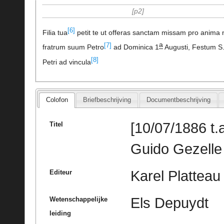
p2
[6]
Filia tua
petit te ut offeras sanctam missam pro anima 
a
[7]
fratrum suum Petro
ad Dominica 1
Augusti, Festum S
[8]
Petri ad vincula
Colofon
Briefbeschrijving
Documentbeschrijving
[10/07/1886 t.a
Titel
Guido Gezelle
Karel Platteau
Editeur
Els Depuydt
Wetenschappelijke
leiding