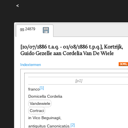
<
gg.24879
[10/07/1886 t.a.q. - 01/08/1886 t.p.q.], Kortrijk,
Guido Gezelle aan Cordelia Van De Wiele
Indextermen
p1
[1]
franco
Domicella Cordelia
Vandewiele
Cortraci
in Vico Beguinagii,
[2]
antiquitus Canonicatús.