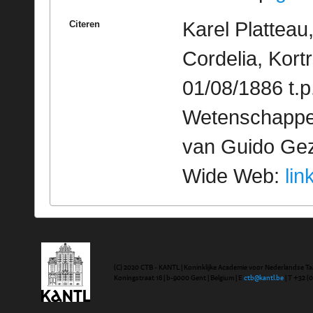
Karel Plattea
Citeren
Cordelia, Kortri
01/08/1886 t.p
Wetenschappeli
van Guido Geze
Wide Web:
lin
(C) 2020 CTB - KANTL | Koninklijke Academie voor Nederlandse Ta
Koningstraat 18 | b-9000 Gent | Belgium | E
ctb@kantl.be
| T +32 (0