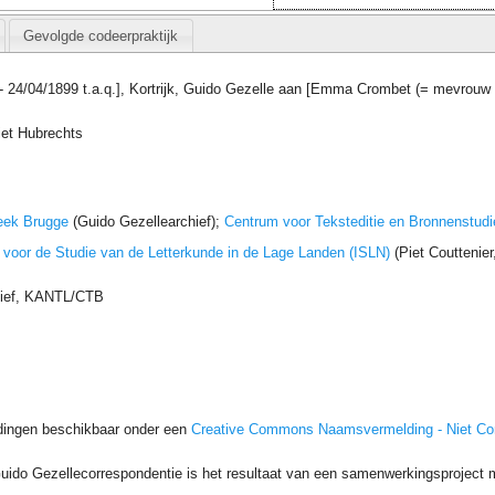
Gevolgde codeerpraktijk
. - 24/04/1899 t.a.q.], Kortrijk, Guido Gezelle aan [Emma Crombet (= mevro
iet Hubrechts
eek Brugge
(Guido Gezellearchief);
Centrum voor Teksteditie en Bronnenstudi
t voor de Studie van de Letterkunde in de Lage Landen (ISLN)
(Piet Couttenie
hief, KANTL/CTB
dingen beschikbaar onder een
Creative Commons Naamsvermelding - Niet C
uido Gezellecorrespondentie is het resultaat van een samenwerkingsproject me