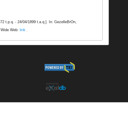
2 t.p.q. - 24/04/1899 t.a.q.]. In: GezelleBrOn,
ld Wide Web:
link
.