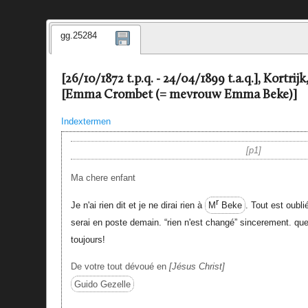
gg.25284
[26/10/1872 t.p.q. - 24/04/1899 t.a.q.], Kortrij
[Emma Crombet (= mevrouw Emma Beke)]
Indextermen
p1
Ma chere enfant
r
Je n'ai rien dit et je ne dirai rien à
M
Beke
. Tout est oubl
serai en poste demain. “rien n'est changé” sincerement. qu
toujours!
De votre tout dévoué en
Jésus Christ
Guido Gezelle