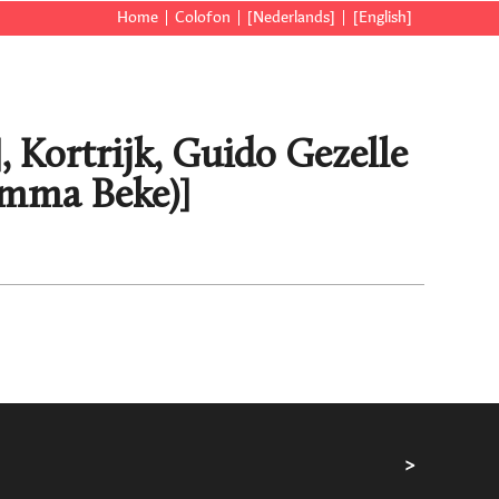
Home
Colofon
[Nederlands]
[English]
], Kortrijk, Guido Gezelle
mma Beke)]
>