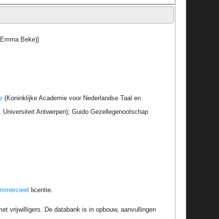
uw Emma Beke)]
e
(Koninklijke Academie voor Nederlandse Taal en
r, Universiteit Antwerpen); Guido Gezellegenootschap
ommercieel
licentie.
t vrijwilligers. De databank is in opbouw, aanvullingen