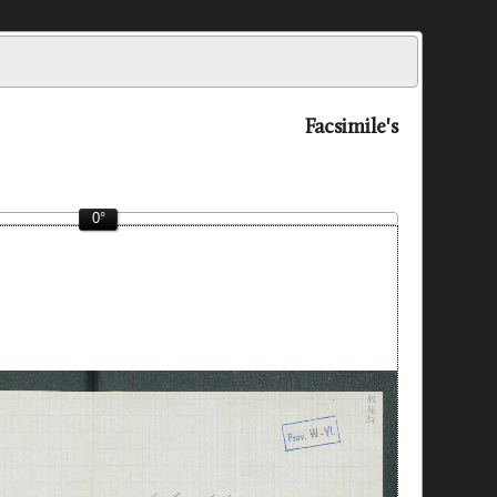
Facsimile's
0°