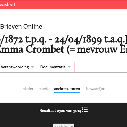
earchief)
 Brieven Online
/1872 t.p.q. - 24/04/1899 t.a.q.
Emma Crombet (= mevrouw E
Verantwoording
Documentatie
blader
zoek
zoekresultaten
bewaarlijst
Resultaat 2920 van 3014
leestekst