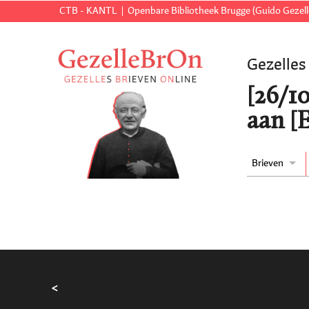
CTB - KANTL
Openbare Bibliotheek Brugge (Guido Gezell
Gezelles
[26/10
aan [
Brieven
<