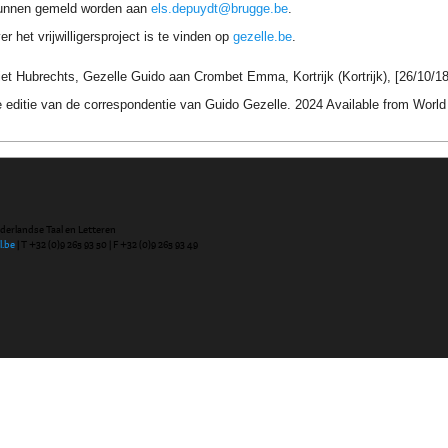
unnen gemeld worden aan
els.depuydt@brugge.be
.
r het vrijwilligersproject is te vinden op
gezelle.be
.
iet Hubrechts, Gezelle Guido aan Crombet Emma, Kortrijk (Kortrijk), [26/10/187
 editie van de correspondentie van Guido Gezelle. 2024 Available from Wor
ederlandse Taal en Letteren
l.be
| T +32 (0)9 265 93 50 | F +32 (0)9 265 93 49