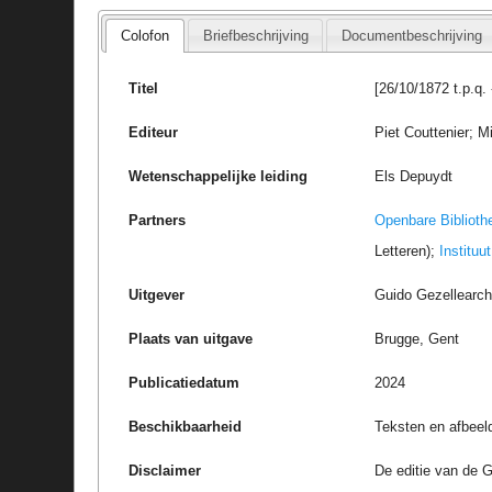
Colofon
Briefbeschrijving
Documentbeschrijving
Titel
[26/10/1872 t.p.q
Editeur
Piet Couttenier; M
Wetenschappelijke leiding
Els Depuydt
Partners
Openbare Biblioth
Letteren);
Instituu
Uitgever
Guido Gezellearc
Plaats van uitgave
Brugge, Gent
Publicatiedatum
2024
Beschikbaarheid
Teksten en afbeel
Disclaimer
De editie van de G