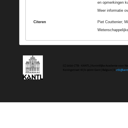
en opmerkingen k
Meer informatie ove
Citeren
Piet Couttenier; M
Wetenschappelijke
(C) 2020 CTB - KANTL | Koninklijke Academie voor N
Koningstraat 18 | b-9000 Gent | Belgium | E
ctb@kant