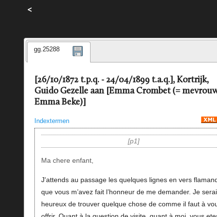
<
gg.25288
[26/10/1872 t.p.q. - 24/04/1899 t.a.q.], Kortrijk,
Guido Gezelle aan [Emma Crombet (= mevrou
Emma Beke)]
Indextermen
p1
Ma chere enfant,
J'attends au passage les quelques lignes en vers flaman
que vous m’avez fait l’honneur de me demander. Je sera
heureux de trouver quelque chose de comme il faut à vo
offrir. Quant à la question de visite, quant à moi, vous ete