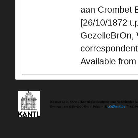
aan Crombet Em
[26/10/1872 t.p
GezelleBrOn, 
correspondent
Available fro
(C) 2020 CTB - KANTL | Koninklijke Academie voor Nederlandse Ta
Koningstraat 18 | b-9000 Gent | Belgium | E
ctb@kantl.be
| T +32 (0