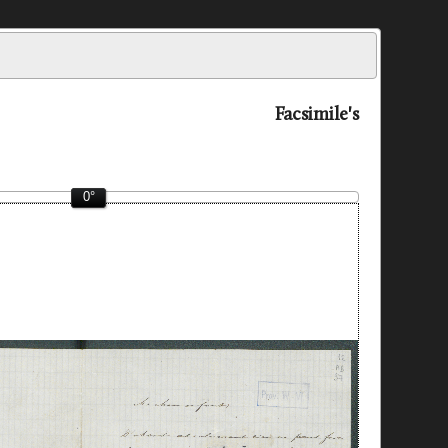
Facsimile's
0°