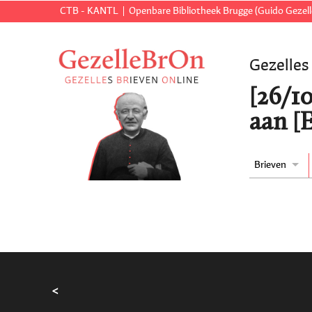
CTB - KANTL
Openbare Bibliotheek Brugge (Guido Gezell
Gezelles
[26/10
aan [
Brieven
<