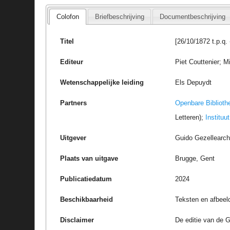
Colofon
Briefbeschrijving
Documentbeschrijving
Titel
[26/10/1872 t.p.q
Editeur
Piet Couttenier; M
Wetenschappelijke leiding
Els Depuydt
Partners
Openbare Biblioth
Letteren);
Instituu
Uitgever
Guido Gezellearc
Plaats van uitgave
Brugge, Gent
Publicatiedatum
2024
Beschikbaarheid
Teksten en afbeel
Disclaimer
De editie van de G