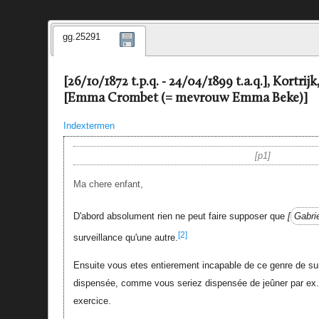
gg.25291
[26/10/1872 t.p.q. - 24/04/1899 t.a.q.], Kortrij
[Emma Crombet (= mevrouw Emma Beke)]
Indextermen
p1
Ma chere enfant,
D'abord absolument rien ne peut faire supposer que
Gabri
[2]
surveillance qu'une autre.
Ensuite vous etes entierement incapable de ce genre de su
dispensée, comme vous seriez dispensée de jeûner par ex. 
exercice.