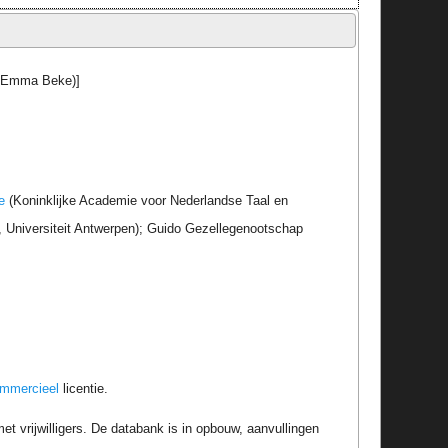
uw Emma Beke)]
e
(Koninklijke Academie voor Nederlandse Taal en
r, Universiteit Antwerpen); Guido Gezellegenootschap
ommercieel
licentie.
t vrijwilligers. De databank is in opbouw, aanvullingen