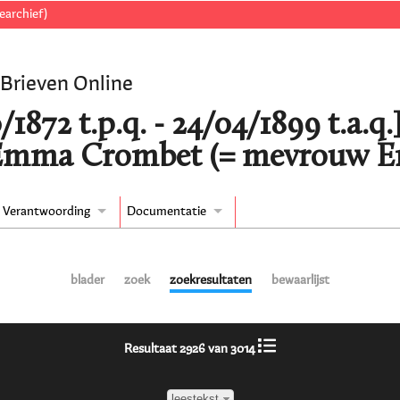
earchief)
 Brieven Online
/1872 t.p.q. - 24/04/1899 t.a.q.
Emma Crombet (= mevrouw E
Verantwoording
Documentatie
blader
zoek
zoekresultaten
bewaarlijst
Resultaat 2926 van 3014
leestekst