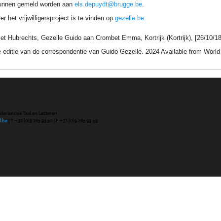
unnen gemeld worden aan
els.depuydt@brugge.be
.
r het vrijwilligersproject is te vinden op
gezelle.be
.
iet Hubrechts, Gezelle Guido aan Crombet Emma, Kortrijk (Kortrijk), [26/10/187
 editie van de correspondentie van Guido Gezelle. 2024 Available from Wor
ederlandse Taal en Letteren
l.be
| T +32 (0)9 265 93 50 | F +32 (0)9 265 93 49