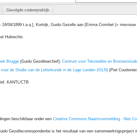
Gevolgde codeerpraktijk
. - 24/04/1899 t.a.q.], Kortrijk, Guido Gezelle aan [Emma Crombet (= mevro
iet Hubrechts
eek Brugge
(Guido Gezellearchief);
Centrum voor Teksteditie en Bronnenstudi
t voor de Studie van de Letterkunde in de Lage Landen (ISLN)
(Piet Couttenie
hief, KANTL/CTB
dingen beschikbaar onder een
Creative Commons Naamsvermelding - Niet C
uido Gezellecorrespondentie is het resultaat van een samenwerkingsproject me