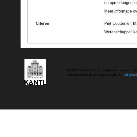
en opmerkingen k
Meer informatie ove
Citeren
Piet Couttenier; M
Wetenschappelijke
(C) 2020 CTB - KANTL | Koninklijke Academie voor N
Koningstraat 18 | b-9000 Gent | Belgium | E
ctb@kant