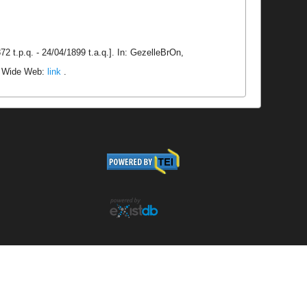
2 t.p.q. - 24/04/1899 t.a.q.]. In: GezelleBrOn,
ld Wide Web:
link
.