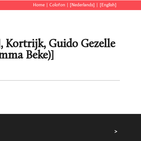
Home
Colofon
[Nederlands]
[English]
], Kortrijk, Guido Gezelle
mma Beke)]
>