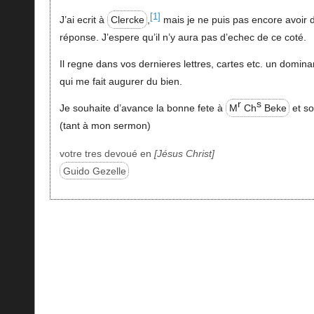
[1]
J’ai ecrit à
Clercke
,
mais je ne puis pas encore avoir 
réponse. J’espere qu’il n’y aura pas d’echec de ce coté.
Il regne dans vos dernieres lettres, cartes etc. un domina
qui me fait augurer du bien.
r
s
Je souhaite d’avance la bonne fete à
M
Ch
Beke
et so
(tant à mon sermon)
votre tres devoué en
Jésus Christ
Guido Gezelle