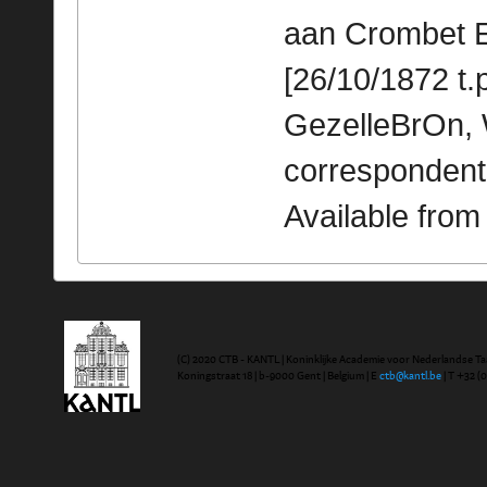
aan Crombet Em
[26/10/1872 t.p
GezelleBrOn, 
correspondent
Available fro
(C) 2020 CTB - KANTL | Koninklijke Academie voor Nederlandse Ta
Koningstraat 18 | b-9000 Gent | Belgium | E
ctb@kantl.be
| T +32 (0