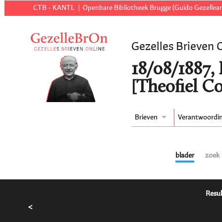
CTB - KANTL
Openbare Bibliotheek Brugge (Guido Gezellear
Gezelles Brieven 
18/08/1887, 
[Theofiel 
Brieven
Verantwoordi
blader
zoek
Resul
<