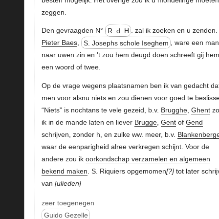
zeggen.
Den gevraagden N°
R. d. H
. zal ik zoeken en u zenden.
Pieter Baes
,
S. Josephs schole Iseghem
, ware een ma
naar uwen zin en 't zou hem deugd doen schreeft gij he
een woord of twee.
Op de vrage wegens plaatsnamen ben ik van gedacht da
men voor alsnu niets en zou dienen voor goed te besliss
“Niets” is nochtans te vele gezeid, b.v.
Brugghe
,
Ghent
zo
ik in de mande laten en liever
Brugge
,
Gent
of
Gend
schrijven, zonder h, en zulke ww. meer, b.v.
Blankenberg
waar de eenparigheid alree verkregen schijnt. Voor de
andere zou ik
oorkondschap verzamelen en algemeen
bekend maken
. S. Riquiers opgemomen
?
tot later schri
van
ulieden
zeer toegenegen
Guido Gezelle