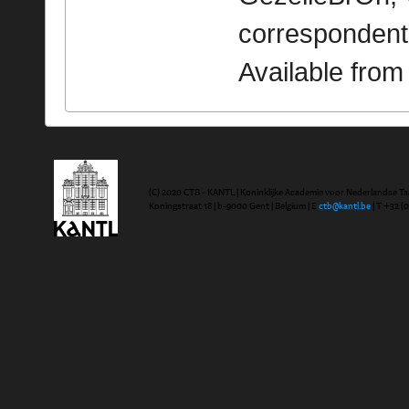
correspondent
Available fro
(C) 2020 CTB - KANTL | Koninklijke Academie voor Nederlandse Ta
Koningstraat 18 | b-9000 Gent | Belgium | E
ctb@kantl.be
| T +32 (0