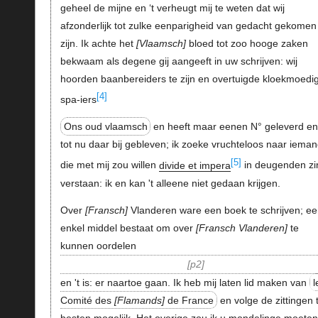
geheel de mijne en ‘t verheugt mij te weten dat wij
afzonderlijk tot zulke eenparigheid van gedacht gekomen
zijn. Ik achte het
Vlaamsch
bloed tot zoo hooge zaken
bekwaam als degene gij aangeeft in uw schrijven: wij
hoorden baanbereiders te zijn en overtuigde kloekmoedi
[4]
spa-iers
Ons oud vlaamsch
en heeft maar eenen N° geleverd en
tot nu daar bij gebleven; ik zoeke vruchteloos naar iema
[5]
die met mij zou willen
divide et impera
in deugenden zi
verstaan: ik en kan 't alleene niet gedaan krijgen.
Over
Fransch
Vlanderen ware een boek te schrijven; ee
enkel middel bestaat om over
Fransch Vlanderen
te
kunnen oordelen
p2
en 't is: er naartoe gaan. Ik heb mij laten lid maken van
l
Comité des
Flamands
de France
en volge de zittingen 
besten mogelijk. Het overige zou ik u mondelinge moeten