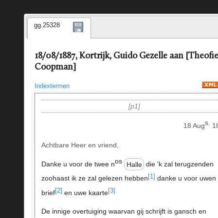
gg.25328
18/08/1887, Kortrijk, Guido Gezelle aan [Theofie
Coopman]
Indextermen
p1
s.
18 Aug
1
Achtbare Heer en vriend,
os
Danke u voor de twee n
Halle
die 'k zal terugzenden
[1]
zoohaast ik ze zal gelezen hebben
danke u voor uwen
[2]
[3]
brief
en uwe kaarte
De innige overtuiging waarvan gij schrijft is gansch en