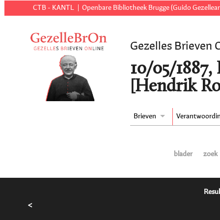
CTB - KANTL
Openbare Bibliotheek Brugge (Guido Gezellear
Gezelles Brieven 
10/05/1887,
[Hendrik R
Brieven
Verantwoordi
blader
zoek
Resul
<