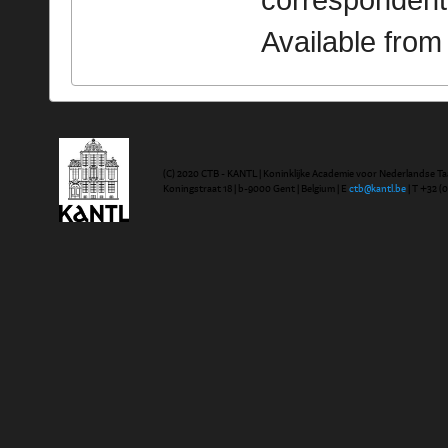
correspondent
Available fro
(C) 2020 CTB - KANTL | Koninklijke Academie voor Nederlandse Ta
Koningstraat 18 | b-9000 Gent | Belgium | E
ctb@kantl.be
| T +32 (0