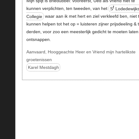
Mijn spijt is driedubbel: vooreerst, Ued als vriend niet te
t
kunnen verplichten, ten tweeden, van het
S
Lodedewijk
Collegie
waar aan ik met hert en ziel verkleefd ben, niet 
kunnen helpen tot het op = luisteren zijner prijsdeeling & 
derden, voor zoo een meesterlijk gedicht te moeten laten
ontsnappen.
Aanvaard, Hooggeachte Heer en Vriend mijn hartelikste
groetenissen
Karel Mestdagh