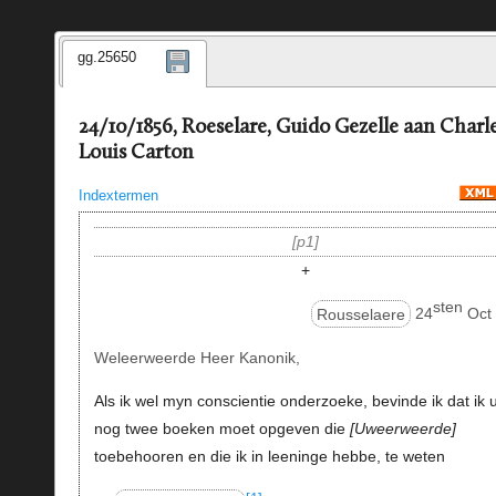
gg.25650
24/10/1856, Roeselare, Guido Gezelle aan Charl
Louis Carton
Indextermen
p1
+
sten
Rousselaere
24
Oct
Weleerweerde Heer Kanonik,
Als ik wel myn conscientie onderzoeke, bevinde ik dat ik 
nog twee boeken moet opgeven die
Uweerweerde
toebehooren en die ik in leeninge hebbe, te weten