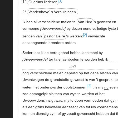
[1]
1°
Gudrüns liederen
2°
Vandenhove' s Verbuigingen
.
Ik ben al verscheidene malen te
Van Hee
‘s geweest en
vermeene
Uweerweerde
by dezen eene volledige lyste 
[2]
zenden van
pastor De ré
's werken:
verwachte
desaengaende breedere orders.
Sedert dat ik de eere gehad hebbe laestmael by
Uweerweerde
ter tafel aenboden te worden heb ik
p2
nog verscheidene malen gepeisd op het gene alsdan van
Uwentwegen de grondstoffe geweest is van 't gesprek, te
[3]
weten het onderwys der doofstommen;
t is my
nu
even
zoo onmogelyk als
toen
van wys te worden of het
Uweerw'dens inzigt was, my te doen vermoeden dat gy 
als eenigzins bekwaem aenzaegt van tot uw voornemens
kunnen dienstig zyn, of gy zoudt gewenscht hebben dat i