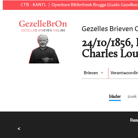
CTB - KANTL
Openbare Bibliotheek Brugge (Guido Gezellear
Gezelles Brieven 
24/10/1856, 
Charles Lou
Brieven
Verantwoordi
blader
zoek
Resu
<