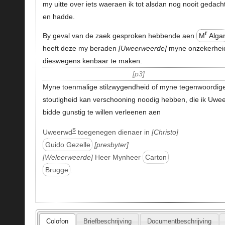
my uitte over iets waeraen ik tot alsdan nog nooit gedach
en hadde.
r
By geval van de zaek gesproken hebbende aen
M
Alga
heeft deze my beraden
Uweerweerde
myne onzekerhei
dieswegens kenbaar te maken.
p3
Myne toenmalige stilzwygendheid of myne tegenwoordig
stoutigheid kan verschooning noodig hebben, die ik Uwee
bidde gunstig te willen verleenen aen
s
Uweerwd
toegenegen dienaer in
Christo
Guido Gezelle
presbyter
Weleerweerde
Heer Mynheer
Carton
Brugge
.
Colofon
Briefbeschrijving
Documentbeschrijving