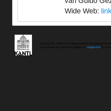
van Guido Geze
Wide Web:
lin
(C) 2020 CTB - KANTL | Koninklijke Academie voor Nederlandse Ta
Koningstraat 18 | b-9000 Gent | Belgium | E
ctb@kantl.be
| T +32 (0