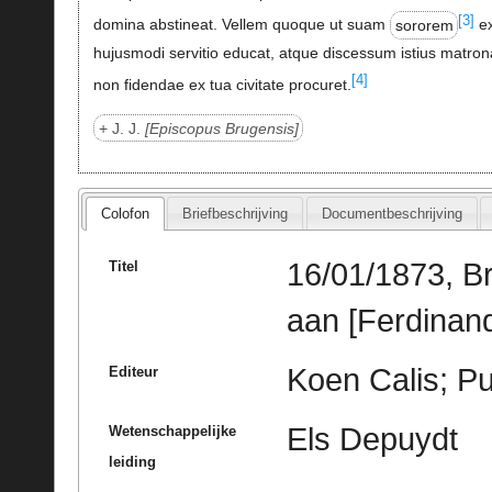
[3]
domina abstineat. Vellem quoque ut suam
sororem
e
hujusmodi servitio educat, atque discessum istius matro
[4]
non fidendae ex tua civitate procuret.
+ J. J.
Episcopus Brugensis
Colofon
Briefbeschrijving
Documentbeschrijving
16/01/1873, B
Titel
aan [Ferdinan
Koen Calis; Pu
Editeur
Els Depuydt
Wetenschappelijke
leiding