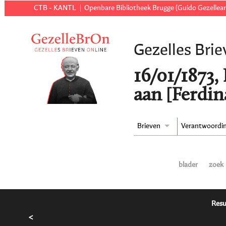
CTB - KANTL
Openbare Bibliotheek Brugge (Guido Gezellear
Gezelles Brie
16/01/1873,
aan [Ferdin
Brieven
Verantwoordi
blader
zoek
Resu
<