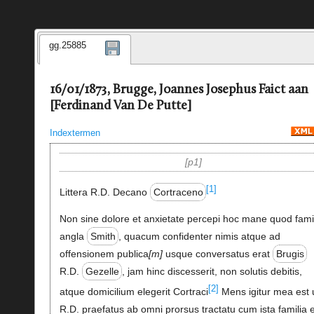
gg.25885
16/01/1873, Brugge, Joannes Josephus Faict aan
[Ferdinand Van De Putte]
Indextermen
p1
[1]
Littera R.D. Decano
Cortraceno
Non sine dolore et anxietate percepi hoc mane quod fami
angla
Smith
, quacum confidenter nimis atque ad
offensionem publica
m
usque conversatus erat
Brugis
R.D.
Gezelle
, jam hinc discesserit, non solutis debitis,
[2]
atque domicilium elegerit Cortraci
Mens igitur mea est 
R.D. praefatus ab omni prorsus tractatu cum ista familia e