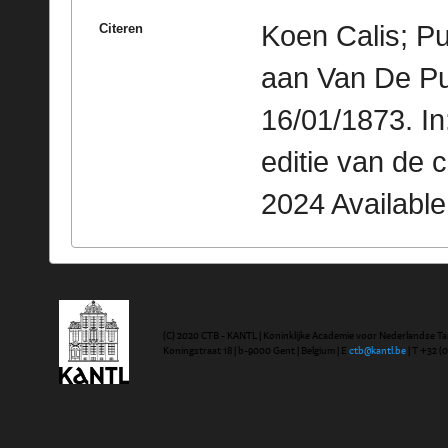
Koen Calis; Pu
Citeren
aan Van De Pu
16/01/1873. I
editie van de 
2024 Availabl
(C) 2020 CTB - KANTL | Koninklijke Academie voor Nederlandse Ta
Koningstraat 18 | b-9000 Gent | Belgium | E
ctb@kantl.be
| T +32 (0