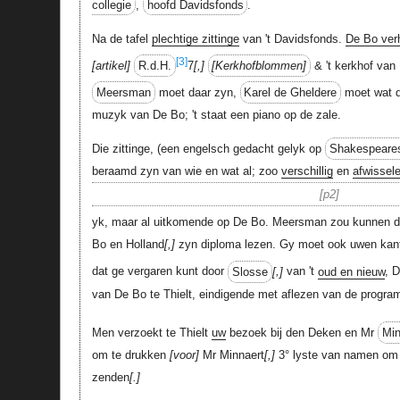
collegie
,
hoofd Davidsfonds
.
Na de tafel
plechtige zittinge
van 't Davidsfonds.
De Bo ver
[3]
artikel
R.d.H.
7
,
Kerkhofblommen
& 't kerkhof van
Meersman
moet daar zyn,
Karel de Gheldere
moet wat d
muzyk van De Bo; 't staat een piano op de zale.
Die zittinge, (een engelsch gedacht gelyk op
Shakespeare
beraamd zyn van wie en wat al; zoo
verschillig
en
afwissel
p2
yk, maar al uitkomende op De Bo. Meersman zou kunnen d
Bo en Holland
,
zyn diploma lezen. Gy moet ook uwen kan
dat ge vergaren kunt door
Slosse
,
van 't
oud en nieuw
, 
van De Bo te Thielt, eindigende met aflezen van de program
Men verzoekt te Thielt
uw
bezoek bij den Deken en Mr
Min
om te drukken
voor
Mr Minnaert
,
3° lyste van namen om 
zenden
.