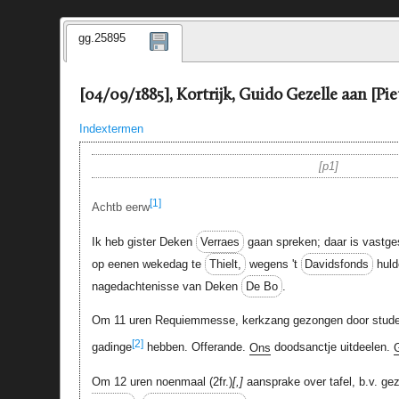
gg.25895
[04/09/1885], Kortrijk, Guido Gezelle aan [Pie
Indextermen
p1
[1]
Achtb eerw
Ik heb gister Deken
Verraes
gaan spreken; daar is vastge
op eenen wekedag te
Thielt,
wegens 't
Davidsfonds
huld
nagedachtenisse van Deken
De Bo
.
Om 11 uren Requiemmesse, kerkzang gezongen door stud
[2]
gadinge
hebben. Offerande.
Ons
doodsanctje uitdeelen.
Om 12 uren noenmaal (2fr.)
,
aansprake over tafel, b.v. g