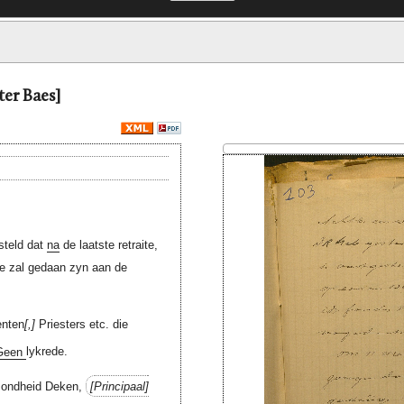
ter Baes]
steld dat
na
de laatste retraite,
e zal gedaan zyn aan de
enten
,
Priesters etc. die
Geen
lykrede.
ezondheid Deken,
Principaal