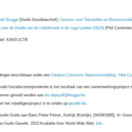
eek Brugge
(Guido Gezellearchief);
Centrum voor Teksteditie en Bronnenstudi
t voor de Studie van de Letterkunde in de Lage Landen (ISLN)
(Piet Couttenie
hief, KANTL/CTB
dingen beschikbaar onder een
Creative Commons Naamsvermelding - Niet C
uido Gezellecorrespondentie is het resultaat van een samenwerkingsproject me
unnen gemeld worden aan
els.depuydt@brugge.be
.
r het vrijwilligersproject is te vinden op
gezelle.be
.
ezelle Guido aan Baes Pieter Petrus, Kortrijk (Kortrijk), [04/09/1885]. In: Ge
an Guido Gezelle. 2023 Available from World Wide Web:
link
.