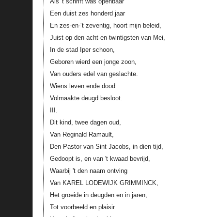
Als 't schrift was openbaar
Een duist zes honderd jaar
En zes-en-‘t zeventig, hoort mijn beleid,
Juist op den acht-en-twintigsten van Mei,
In de stad Iper schoon,
Geboren wierd een jonge zoon,
Van ouders edel van geslachte.
Wiens leven ende dood
Volmaakte deugd besloot.
III.
Dit kind, twee dagen oud,
Van Reginald Ramault,
Den Pastor van Sint Jacobs, in dien tijd,
Gedoopt is, en van 't kwaad bevrijd,
Waarbij 't den naam ontving
Van KAREL LODEWIJK GRIMMINCK,
Het groeide in deugden en in jaren,
Tot voorbeeld en plaisir