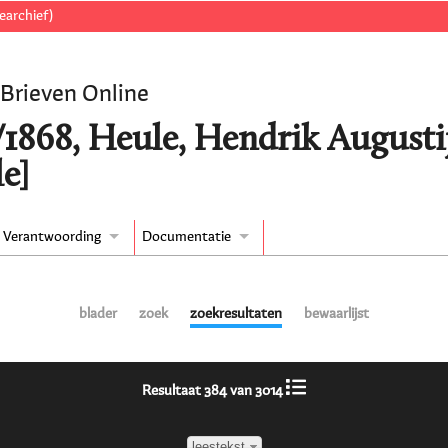
earchief)
 Brieven Online
/1868, Heule, Hendrik Augusti
e]
Verantwoording
Documentatie
blader
zoek
zoekresultaten
bewaarlijst
Resultaat 384 van 3014
leestekst