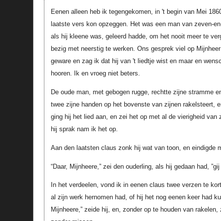
Eenen alleen heb ik tegengekomen, in 't begin van Mei 1860, 
laatste vers kon opzeggen. Het was een man van zeven-en- ‘t 
als hij kleene was, geleerd hadde, om het nooit meer te ve
bezig met neerstig te werken. Ons gesprek viel op Mijnheer
geware en zag ik dat hij van 't liedtje wist en maar en wen
hooren. Ik en vroeg niet beters.
De oude man, met gebogen rugge, rechtte zijne stramme en 
twee zijne handen op het bovenste van zijnen rakelsteert,
ging hij het lied aan, en zei het op met al de vierigheid van
hij sprak nam ik het op.
Aan den laatsten claus zonk hij wat van toon, en eindigde 
“Daar, Mijnheere,” zei den ouderling, als hij gedaan had, ”gij
In het verdeelen, vond ik in eenen claus twee verzen te kort
al zijn werk hernomen had, of hij het nog eenen keer had ku
Mijnheere,” zeide hij, en, zonder op te houden van rakelen, 