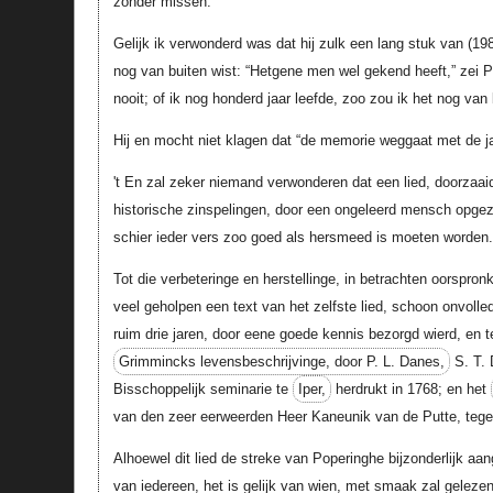
zonder missen.
Gelijk ik verwonderd was dat hij zulk een lang stuk van (198
nog van buiten wist: “Hetgene men wel gekend heeft,” zei Pi
nooit; of ik nog honderd jaar leefde, zoo zou ik het nog van
Hij en mocht niet klagen dat “de memorie weggaat met de ja
't En zal zeker niemand verwonderen dat een lied, doorzaa
historische zinspelingen, door een ongeleerd mensch opgeze
schier ieder vers zoo goed als hersmeed is moeten worden.
Tot die verbeteringe en herstellinge, in betrachten oorspronk
veel geholpen een text van het zelfste lied, schoon onvolle
ruim drie jaren, door eene goede kennis bezorgd wierd, en 
Grimmincks levensbeschrijvinge, door P. L. Danes,
S. T. 
Bisschoppelijk seminarie te
Iper,
herdrukt in 1768; en het
van den zeer eerweerden Heer Kaneunik van de Putte, te
Alhoewel dit lied de streke van Poperinghe bijzonderlijk aa
van iedereen, het is gelijk van wien, met smaak zal gelezen