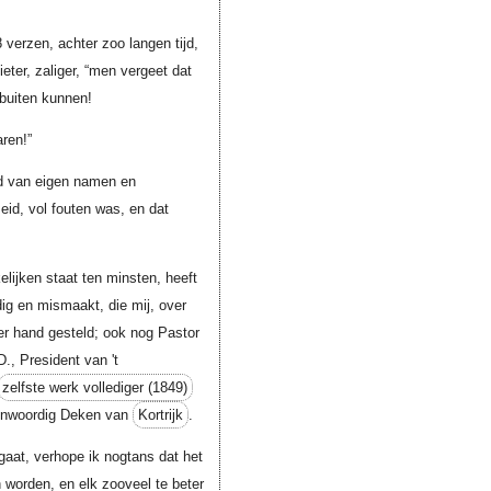
 verzen, achter zoo langen tijd,
eter, zaliger, “men vergeet dat
 buiten kunnen!
ren!”
id van eigen namen en
id, vol fouten was, en dat
elijken staat ten minsten, heeft
dig en mismaakt, die mij, over
ter hand gesteld; ook nog Pastor
D., President van 't
zelfste werk vollediger (1849)
genwoordig Deken van
Kortrijk
.
ngaat, verhope ik nogtans dat het
 worden, en elk zooveel te beter