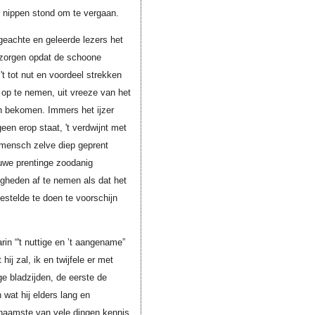
et nippen stond om te vergaan.
geachte en geleerde lezers het
e zorgen opdat de schoone
 't tot nut en voordeel strekken
 op te nemen, uit vreeze van het
en bekomen. Immers het ijzer
een erop staat, 't verdwijnt met
 mensch zelve diep geprent
euwe prentinge zoodanig
wigheden af te nemen als dat het
estelde te doen te voorschijn
rin “'t nuttige en ’t aangename”
j zal, ik en twijfele er met
e bladzijden, de eerste de
 wat hij elders lang en
enaamste van vele dingen kennis