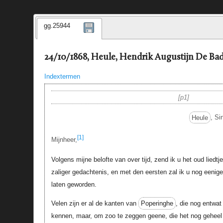
gg.25944
24/10/1868, Heule, Hendrik Augustijn De Bad
Indextermen
p1
Heule
, Si
[1]
Mijnheer,
Volgens mijne belofte van over tijd, zend ik u het oud liedt
zaliger gedachtenis, en met den eersten zal ik u nog eenige
laten geworden.
Velen zijn er al de kanten van
Poperinghe
, die nog entwat
kennen, maar, om zoo te zeggen geene, die het nog geheel