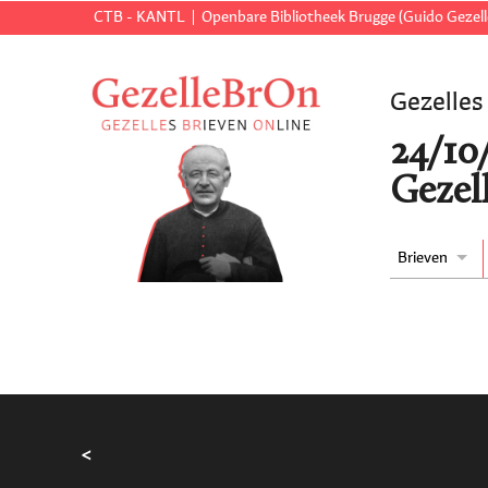
CTB - KANTL
Openbare Bibliotheek Brugge (Guido Gezell
Gezelles
24/10
Gezell
Brieven
<