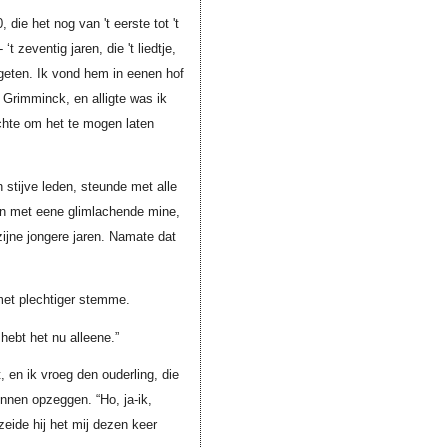
die het nog van 't eerste tot 't
zeventig jaren, die 't liedtje,
rgeten. Ik vond hem in eenen hof
 Grimminck, en alligte was ik
schte om het te mogen laten
stijve leden, steunde met alle
 en met eene glimlachende mine,
 zijne jongere jaren. Namate dat
met plechtiger stemme.
 hebt het nu alleene.”
, en ik vroeg den ouderling, die
nnen opzeggen. “Ho, ja-ik,
zeide hij het mij dezen keer