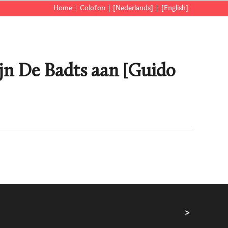
Home
Colofon
[Nederlands]
[English]
jn De Badts aan [Guido
>