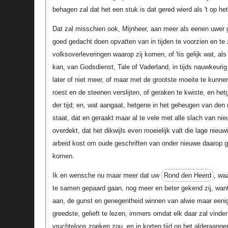
behagen zal dat het een stuk is dat gered wierd als 't op h
Dat zal misschien ook, Mijnheer, aan meer als eenen uwer 
goed gedacht doen opvatten van in tijden te voorzien en t
volksoverleveringen waarop zij komen, of 'tis gelijk wat, als
kan, van Godsdienst, Tale of Vaderland, in tijds nauwkeurig
later of niet meer, of maar met de grootste moeite te kunn
roest en de steenen verslijten, of geraken te kwiste, en hetg
der tijd; en, wat aangaat, hetgene in het geheugen van den
staat, dat en geraakt maar al te vele met alle slach van ni
overdekt, dat het dikwijls even moeielijk valt die lage nieu
arbeid kost om oude geschriften van onder nieuwe daarop g
komen.
Ik en wensche nu maar meer dat uw
Rond den Heerd
, waa
te samen gepaard gaan, nog meer en beter gekend zij, want hi
aan, de gunst en genegentheid winnen van alwie maar eenig
greedste, gelieft te lezen, immers omdat elk daar zal vinden
vruchteloos zoeken zou, en in korten tijd op het alderaang