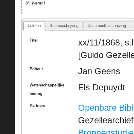
8°.
ventr.
Colofon
Briefbeschrijving
Documentbeschrijving
xx/11/1868, s.
Titel
[Guido Gezelle
Jan Geens
Editeur
Els Depuydt
Wetenschappelijke
leiding
Openbare Bibl
Partners
Gezellearchief
Bronnenstudie