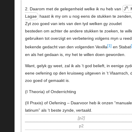
n
2. Daarom met de gelegenheid welke ik nu heb van
J
. 
Lagae
haast ik my om u nog eens de stukken te zenden
Zyt zoo goed van iets van den tyd welken gy zoudet
besteden om achter de andere stukken te zoeken, te will
gebruiken tot overzigt en verbetering volgens myn u reed
[1]
bekende gedacht van den volgenden Vexilla
en Stabat
en als het gedaan is, my het te willen doen geworden.
Want, gelyk gy weet, zal ik als ‘t god belieft, in eenige zy
eene oefening op den kruisweg uitgeven in ‘t Vlaamsch, d
zoo goed of gemaakt is.
(I Theoria) of Onderrichting
(II Praxis) of Oefening – Daarvoor heb ik onzen “manuale
latinum” als ‘t beste zynde, vertaald.
p2
p2