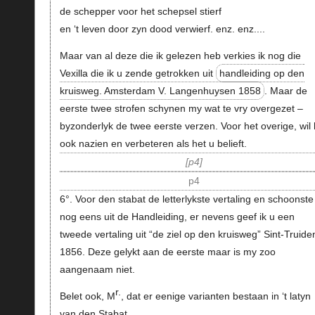
de schepper voor het schepsel stierf
en ‘t leven door zyn dood verwierf. enz. enz....
Maar van al deze die ik gelezen heb verkies ik nog die
Vexilla die ik u zende getrokken uit
handleiding op den
kruisweg. Amsterdam V. Langenhuysen 1858
. Maar de
eerste twee strofen schynen my wat te vry overgezet –
byzonderlyk de twee eerste verzen. Voor het overige, wil 
ook nazien en verbeteren als het u belieft.
p4
p4
6°. Voor den stabat de letterlykste vertaling en schoonste 
nog eens uit de Handleiding, er nevens geef ik u een
tweede vertaling uit “de ziel op den kruisweg” Sint-Truide
1856. Deze gelykt aan de eerste maar is my zoo
aangenaam niet.
r.
Belet ook, M
, dat er eenige varianten bestaan in ‘t latyn
van den Stabat.