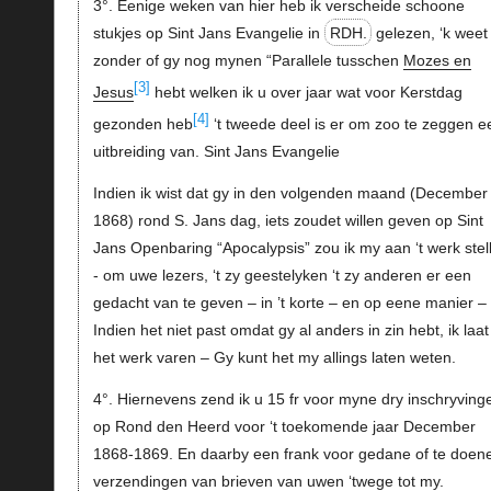
3°. Eenige weken van hier heb ik verscheide schoone
stukjes op Sint Jans Evangelie in
RDH.
gelezen, ‘k weet
zonder of gy nog mynen “Parallele tusschen
Mozes en
[3]
Jesus
hebt welken ik u over jaar wat voor Kerstdag
[4]
gezonden heb
‘t tweede deel is er om zoo te zeggen e
uitbreiding van. Sint Jans Evangelie
Indien ik wist dat gy in den volgenden maand (December
1868) rond S. Jans dag, iets zoudet willen geven op Sint
Jans Openbaring “Apocalypsis” zou ik my aan ‘t werk stel
- om uwe lezers, ‘t zy geestelyken ‘t zy anderen er een
gedacht van te geven – in ’t korte – en op eene manier –
Indien het niet past omdat gy al anders in zin hebt, ik laat
het werk varen – Gy kunt het my allings laten weten.
4°. Hiernevens zend ik u 15 fr voor myne dry inschryving
op Rond den Heerd voor ‘t toekomende jaar December
1868-1869. En daarby een frank voor gedane of te doen
verzendingen van brieven van uwen ‘twege tot my.