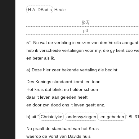
H.A. DBadts
Heule
p3
p3
5°. Nu wat de vertaling in verzen van den Vexilla aangaat
heb ik verscheide vertalingen voor my, die gy kent zoo we
en beter als ik.
a) Deze hier zeer bekende vertaling die begint:
Des Konings standaard komt ten toon
Het kruis dat blinkt nu helder schoon
daar ‘t leven aan geleden heeft
en door zyn dood ons ‘t leven geeft enz.
b) uit “
Christelyke
onderwyzingen
en gebeden
” Bl. 3
Nu praalt de standaard van het Kruis
waerop de Vorst van Davids huis