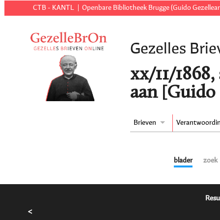
CTB - KANTL
Openbare Bibliotheek Brugge (Guido Gezellear
Gezelles Brie
xx/11/1868,
aan [Guido 
Brieven
Verantwoordi
blader
zoek
Resu
<