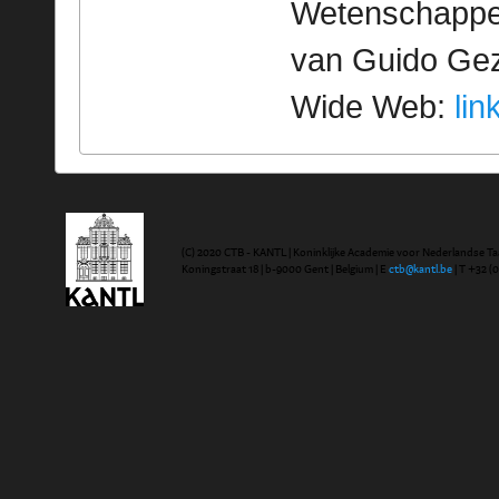
Wetenschappeli
van Guido Geze
Wide Web:
lin
(C) 2020 CTB - KANTL | Koninklijke Academie voor Nederlandse Ta
Koningstraat 18 | b-9000 Gent | Belgium | E
ctb@kantl.be
| T +32 (0