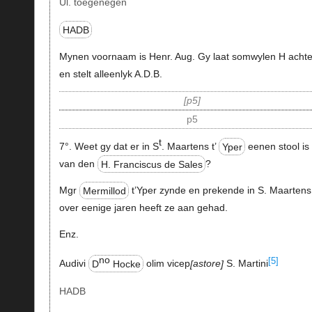
Ul. toegenegen
HADB
Mynen voornaam is Henr. Aug. Gy laat somwylen H achte
en stelt alleenlyk A.D.B.
p5
p5
t
7°. Weet gy dat er in S
. Maartens t’
Yper
eenen stool is
van den
H. Franciscus de Sales
?
Mgr
Mermillod
t’Yper zynde en prekende in S. Maartens
over eenige jaren heeft ze aan gehad.
Enz.
no
[5]
Audivi
D
Hocke
olim vicep
astore
S. Martini
HADB