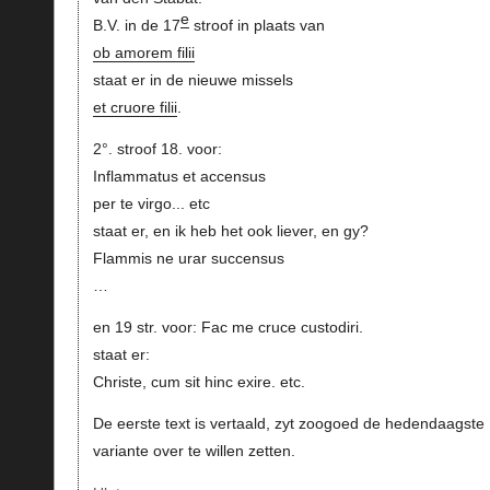
e
B.V. in de 17
stroof in plaats van
ob amorem filii
staat er in de nieuwe missels
et cruore filii
.
2°. stroof 18. voor:
Inflammatus et accensus
per te virgo... etc
staat er, en ik heb het ook liever, en gy?
Flammis ne urar succensus
…
en 19 str. voor: Fac me cruce custodiri.
staat er:
Christe, cum sit hinc exire. etc.
De eerste text is vertaald, zyt zoogoed de hedendaagste
variante over te willen zetten.