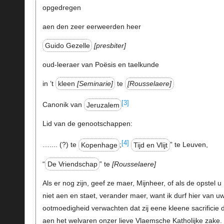
opgedregen
aen den zeer eerweerden heer
Guido Gezelle
presbiter
oud-leeraer van Poësis en taelkunde
in ’t
kleen
Seminarie
te
Rousselaere
[3]
Canonik van
Jeruzalem
Lid van de genootschappen:
[4]
….... (?) te
Kopenhage
;
Tijd en Vlijt
” te Leuven,
“
De Vriendschap
” te
Rousselaere
Als er nog zijn, geef ze maer, Mijnheer, of als de opstel u
niet aen en staet, verander maer, want ik durf hier van u
ootmoedigheid verwachten dat zij eene kleene sacrificie 
aen het welvaren onzer lieve Vlaemsche Katholijke zake.