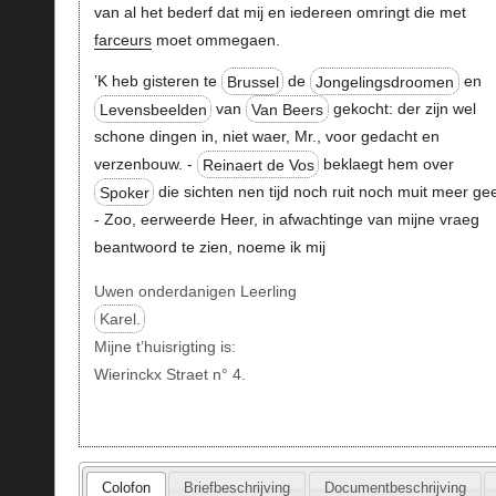
van al het bederf dat mij en iedereen omringt die met
farceurs
moet ommegaen.
’K heb gisteren te
Brussel
de
Jongelingsdroomen
en
Levensbeelden
van
Van Beers
gekocht: der zijn wel
schone dingen in, niet waer, Mr., voor gedacht en
verzenbouw. -
Reinaert de Vos
beklaegt hem over
Spoker
die sichten nen tijd noch ruit noch muit meer gee
- Zoo, eerweerde Heer, in afwachtinge van mijne vraeg
beantwoord te zien, noeme ik mij
Uwen onderdanigen Leerling
Karel.
Mijne t’huisrigting is:
Wierinckx Straet n° 4.
Colofon
Briefbeschrijving
Documentbeschrijving