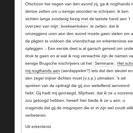
Ofschoon het negen van den avond zij, ga ik nogthands m
dertoe zetten om u eenige woorden te schrijven; ik ben
sichten lange zoodanig bezig met de laetste hand aen ’t
overzien van mijn
boekwerksken
te zetten, dat ik
omzeggens uren aen den avond moete gaen stelen om 
de pligten te voldoen die vriendschap en erkentenisse ee
opleggen. - Een eerste deel is al gansch gereed om onde
druk te gaen en al wat ik nog verwachte zijn de namen v
eenige Brugsche inschrijvers uit het
Seminarie
.
Het scho
mij nogthands aen
(aerdappelen?) iets dat den sleutel en
den zegel mijner dichten moet (v.s.p.) uitmaken: ’k wil
spreken van de opdragt die gij zoo welwillend aenveerd
hebt. Gij hadt mij gevraegd, Mijnheer, dat ik ze u voorena
zou getoogd hebben; hewel! hier biede ik ze u aen, u
vragende dat gij de misgrepen die er in zijn wel zoudt wil
verbeteren.
Uit erkentenis