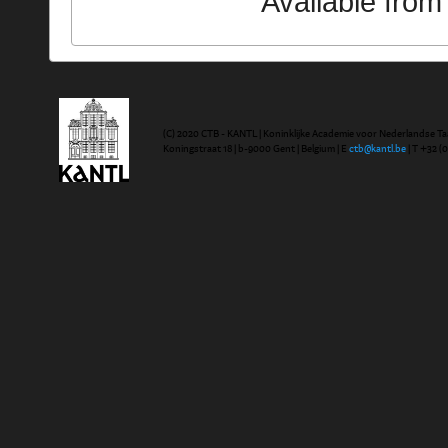
Available fro
(C) 2020 CTB - KANTL | Koninklijke Academie voor Nederlandse Ta
Koningstraat 18 | b-9000 Gent | Belgium | E
ctb@kantl.be
| T +32 (0