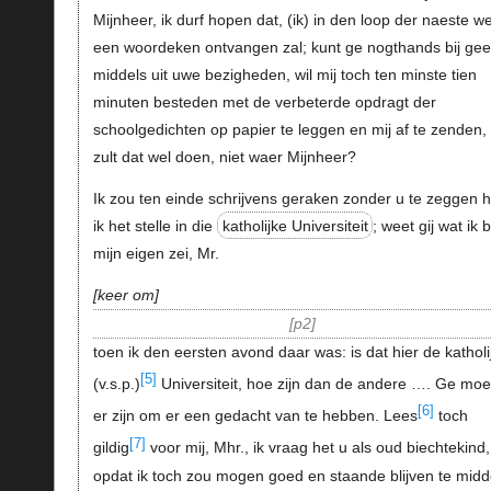
Mijnheer, ik durf hopen dat, (ik) in den loop der naeste w
een woordeken ontvangen zal; kunt ge nogthands bij ge
middels uit uwe bezigheden, wil mij toch ten minste tien
minuten besteden met de verbeterde opdragt der
schoolgedichten op papier te leggen en mij af te zenden,
zult dat wel doen, niet waer Mijnheer?
Ik zou ten einde schrijvens geraken zonder u te zeggen 
ik het stelle in die
katholijke Universiteit
; weet gij wat ik b
mijn eigen zei, Mr.
keer om
p2
toen ik den eersten avond daar was: is dat hier de katholi
[5]
(v.s.p.)
Universiteit, hoe zijn dan de andere …. Ge moe
[6]
er zijn om er een gedacht van te hebben. Lees
toch
[7]
gildig
voor mij, Mhr., ik vraag het u als oud biechtekind,
opdat ik toch zou mogen goed en staande blijven te mid