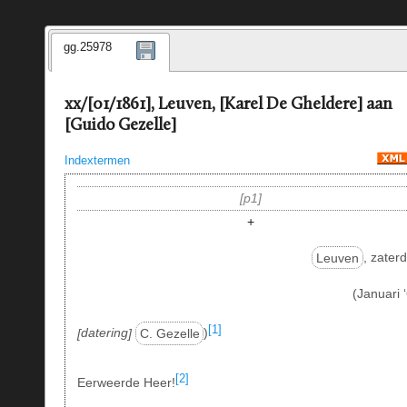
gg.25978
xx/[01/1861], Leuven, [Karel De Gheldere] aan
[Guido Gezelle]
Indextermen
p1
+
Leuven
, zater
(Januari 
[1]
datering
C. Gezelle
)
[2]
Eerweerde Heer!