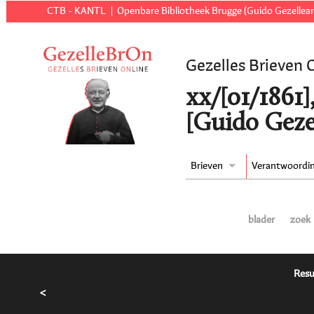
CTB - KANTL
Openbare Bibliotheek Brugge (Guido Gezellear
Gezelles Brieven 
xx/[01/1861]
[Guido Geze
Brieven
Verantwoordi
blader
zoek
Resu
<