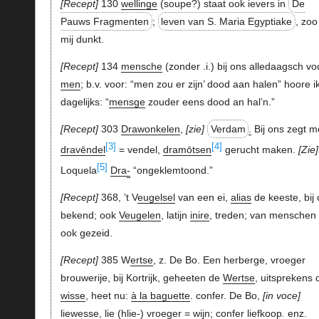
Recept
130
wellinge
(soupe?) staat ook ievers in
De
Pauws Fragmenten
;
leven van S. Maria Egyptiake
, zoo 
mij dunkt.
Recept
134
mensche
(zonder .i.) bij ons alledaagsch vo
men
; b.v. voor: “men zou er zijn’ dood aan halen” hoore i
dagelijks: “
mensge
zouder eens dood an hal’n.”
Recept
303
Drawonkelen
,
zie
Verdam
.
Bij ons zegt 
[3]
[4]
dravēndel
= vendel,
dramōtsen
gerucht maken.
Zie
[5]
Loquela
Dra
-
“ongeklemtoond.”
Recept
368, ’t V
eugelsel
van een ei,
alias
de keeste, bij
bekend; ook
Veugelen
, latijn
inire
, treden; van menschen
ook gezeid.
Recept
385 W
ertse
, z. De Bo. Een herberge, vroeger
brouwerije, bij Kortrijk, geheeten de
Wertse
, uitsprekens 
wisse
, heet nu:
à la baguette
. confer. De Bo,
in voce
liewesse
,
lie
(hlie-) vroeger = wijn; confer
liefkoop
.
enz.