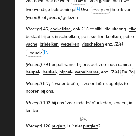
zoo dacht ook de Heer
Daems
. Veel geluks met uwe
[1]
tweevoudige bekrooninge
Uwe
recepten
heb ik van
woord
tot
woord
gelezen.
Recept
45,
coekelkine
, ook 215 et alibi, die uitgang -
elk
bestaat bij ons in
schoelken
,
petit soulier
;
koelken
,
petite
vache
;
briefelken
,
wegelken
,
visschelken
enz.
Zie
[2]
Loquela
Recept
79
huepelbrame
, bij ons ook zoo,
rosa canina
,
heupel
-
,
heukel
-
,
hippel
-
,
wepelbrame
, enz.
Zie
De Bo
Recept
8
7
’t water
broên
, ’t water
laên
. dagelijks te
hooren bij ons.
Recept
102 bij ons “zeer inde
leên
” = leden, lenden,
in
lumbis
.
p2
Recept
126
pugiert
, is ’t niet
purgiert
?