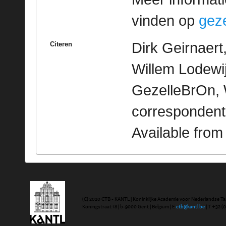
vinden op
geze
Dirk Geirnaer
Citeren
Willem Lodewijk
GezelleBrOn, 
correspondent
Available fro
(C) 2020 CTB - KANTL | Koninklijke Academie voor Nederlandse Ta
Koningstraat 18 | b-9000 Gent | Belgium | E
ctb@kantl.be
| T +32 (0