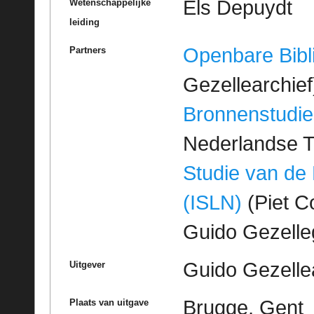
Els Depuydt
Wetenschappelijke
leiding
Openbare Bibl
Partners
Gezellearchief
Bronnenstudie
Nederlandse T
Studie van de
(ISLN)
(Piet Co
Guido Gezell
Guido Gezelle
Uitgever
Brugge, Gent
Plaats van uitgave