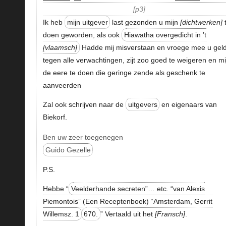
p3
Ik heb
mijn uitgever
last gezonden u mijn
dichtwerken
doen geworden, als ook
Hiawatha overgedicht in ’t
vlaamsch
Hadde mij misverstaan en vroege mee u geld
tegen alle verwachtingen, zijt zoo goed te weigeren en mi
de eere te doen die geringe zende als geschenk te
aanveerden
Zal ook schrijven naar de
uitgevers
en eigenaars van
Biekorf.
Ben uw zeer toegenegen
Guido Gezelle
P.S.
Hebbe “
Veelderhande secreten”… etc. “van Alexis
Piemontois” (Een Receptenboek) “Amsterdam, Gerrit
Willemsz. 1
670.
” Vertaald uit het
Fransch
.