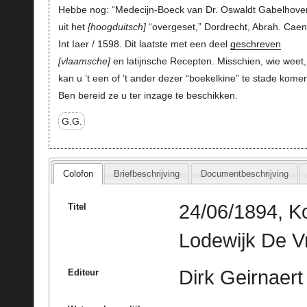
Hebbe nog: “Medecijn-Boeck van Dr. Oswaldt Gabelhover
uit het
hoogduitsch
“overgeset,” Dordrecht, Abrah. Caen
Int Iaer / 1598. Dit laatste met een deel
geschreven
vlaamsche
en latijnsche Recepten. Misschien, wie weet,
kan u ’t een of ’t ander dezer “boekelkine” te stade kome
Ben bereid ze u ter inzage te beschikken.
G.G.
Colofon
Briefbeschrijving
Documentbeschrijving
24/06/1894, Ko
Titel
Lodewijk De V
Dirk Geirnaert
Editeur