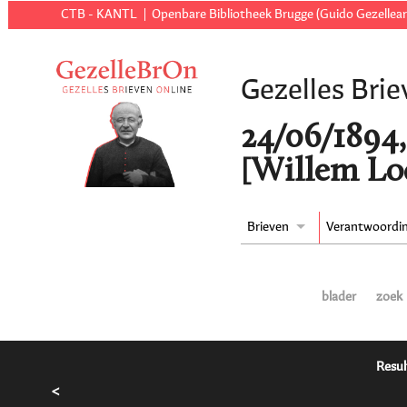
CTB - KANTL
Openbare Bibliotheek Brugge (Guido Gezellear
Gezelles Brie
24/06/1894,
[Willem Lo
Brieven
Verantwoordi
blader
zoek
Resul
<