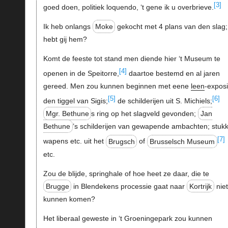
[3]
goed doen, politiek loquendo, ‘t gene ik u overbrieve.
Ik heb onlangs
Moke
gekocht met 4 plans van den slag;
hebt gij hem?
Komt de feeste tot stand men diende hier ‘t Museum te
[4]
openen in de Speitorre,
daartoe bestemd en al jaren
gereed. Men zou kunnen beginnen met eene
leen
-exposi
[5]
[6]
den tiggel van Sigis;
de schilderijen uit S. Michiels;
Mgr. Bethune
s ring op het slagveld gevonden;
Jan
Bethune
’s schilderijen van gewapende ambachten; stuk
[7]
wapens etc. uit het
Brugsch
of
Brusselsch Museum
etc.
Zou de blijde, springhale of hoe heet ze daar, die te
Brugge
in Blendekens processie gaat naar
Kortrijk
nie
kunnen komen?
Het liberaal geweste in ‘t Groeningepark zou kunnen