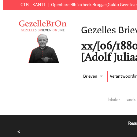
CTB - KANTL
Openbare Bibliotheek Brugge (Guido Gezellear
Gezelles Brie
xx/[06/1880
[Adolf Juli
Brieven
Verantwoordi
blader
zoek
Resu
<