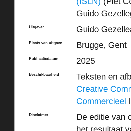
(ISLN)
(Piet Co
Guido Gezell
Guido Gezelle
Uitgever
Brugge, Gent
Plaats van uitgave
2025
Publicatiedatum
Teksten en af
Beschikbaarheid
Creative Com
Commercieel
l
De editie van 
Disclaimer
het resultaat