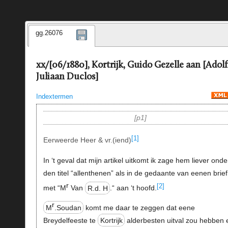
gg.26076
xx/[06/1880], Kortrijk, Guido Gezelle aan [Adolf
Juliaan Duclos]
Indextermen
p1
[1]
Eerweerde Heer & vr.(iend)
In ‘t geval dat mijn artikel uitkomt ik zage hem liever onde
den titel “allenthenen” als in de gedaante van eenen brief
r
[2]
met “M
Van
R.d. H
.“ aan ‘t hoofd.
r
M
.Soudan
komt me daar te zeggen dat eene
Breydelfeeste te
Kortrijk
alderbesten uitval zou hebben 